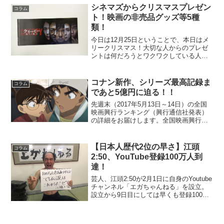
シネマズからクリスマスプレゼン
コラム
ト！映画の非売品グッズ等5種
類！
今日は12月25日ということで、本日はメ
リークリスマス！大切な人からのプレゼ
ントは何だろうとワクワクしている人も
いれば、子供がほしいプレゼントが売り
切れでてんやわんやの親御さんもいらっ
しゃるのかな…と。シネマズ（DVD
コナン新作、シリーズ最高記録ま
コラム
info）ではささや...
であと5億円に迫る！！
先週末（2017年5月13日～14日）の全国
映画興行ランキング（興行通信社発表）
の詳細をお届けします。全国映画興行ラ
ンキング1位（→）『美女と野獣』2位
（→）『名探偵コナン から紅の恋歌
（ラブレター）』3位（NEW）『ガーデ
【日本人歴代2位の早さ】江頭
コラム
ィアンズ・オブ・...
2:50、YouTube登録100万人到
達！
芸人、江頭2:50が2月1日に自身のYoutube
チャンネル「エガちゃんねる」を設立。
設立から9日目にしては早くも登録100万
人に到達した。江頭は100万人達成に際
し、「草彅！100万人突破したぜ！！いい
か、お前ら！人間、すべてを失ってか