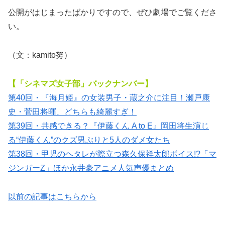
公開がはじまったばかりですので、ぜひ劇場でご覧くださ
い。
（文：kamito努）
【「シネマズ女子部」バックナンバー】
第40回・『海月姫』の女装男子・蔵之介に注目！瀬戸康
史・菅田将暉、どちらも綺麗すぎ！
第39回・共感できる？『伊藤くん A to E』岡田将生演じ
る“伊藤くん”のクズ男ぶりと5人のダメ女たち
第38回・甲児のヘタレが際立つ森久保祥太郎ボイス!?「マ
ジンガーZ」ほか永井豪アニメ人気声優まとめ
以前の記事はこちらから