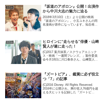
『坂道のアポロン』公開！出演作
コラム
から中川大志の魅力に迫る
2018年3月10日（土）より公開の映画
『坂道のアポロン』。小玉ユキさんの同
名漫画が原作になっています。知念侑李
さん主演、小松菜奈さんがヒロインを務
め、中川大志さん、真野恵里奈さん、デ
ィーン・フジオカさんらが出演していま
す。(C)2018 ...
ヒロインに“走らせる”俳優・山﨑
コラム
賢人が遂に走った！
(C)2017 葉月抹茶／スクウェアエニック
ス・映画「一週間フレンズ。」製作委員
会今月18日に川口春奈さん、山﨑賢人さ
ん主演の映画『一週間フレンズ。』が公
開となりましたね。山﨑賢人さんといえ
ば、今作だけでなく漫画原作の実写化や
『ズートピア』、鑑賞に必ず役立
青春恋愛映画、...
コラム
つ「7」の記事
(C)2016 Disney. All Rights Reserved.
2016年に公開され、興行収入76億円を超
える大ヒットを記録した『ズートピ
ア』、本日2018年6月15日21時から金曜
ロードSHOW!で放送されます。シネマズ
ではコラ...