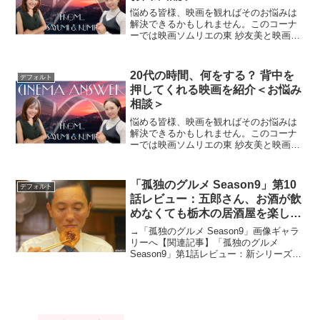
悩める皆様、映画を観ればそのお悩みは
解決できるかもしれません。このコーナ
ーでは映画ソムリエの東 紗友美と映画好
きタレントの加藤るみがストレス社会を
生きるみなさんのお悩みにお答えしなが
ら、同時に厳選した“人生に効く映画”も処
20代の時間、何をする？ 背中を
デフォルト
方するという、一粒...
押してくれる映画を紹介＜お悩み
相談＞
悩める皆様、映画を観ればそのお悩みは
解決できるかもしれません。このコーナ
ーでは映画ソムリエの東 紗友美と映画好
きタレントの加藤るみがストレス社会を
生きるみなさんのお悩みにお答えしなが
ら、同時に厳選した“人生に効く映画”も処
「孤独のグルメ Season9」第10
デフォルト
方するという、一粒...
話レビュー：五郎さん、お酒が飲
めなくても栃木の居酒屋を楽しみ
尽くす！（※ストーリーネタバレ
→「孤独のグルメ Season9」画像ギャラ
あり）
リーへ【関連記事】「孤独のグルメ
Season9」第1話レビュー：新シリーズ開
幕！ 飲食店を勇気づけるかのように五
郎さんは食べる【関連記事】「孤独のグ
ルメ Season9」第2話レビュー：まさか
の...