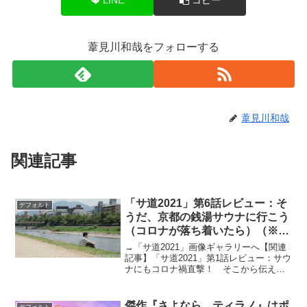
葦見川和哉をフォローする
葦見川和哉
関連記事
「サ道2021」第6話レビュー：そ
デフォルト
うだ、京都の銭湯サウナに行こう
（コロナが落ち着いたら）（※ス
トーリーネタバレあり）
→「サ道2021」画像ギャラリーへ【関連
記事】「サ道2021」第1話レビュー：サウ
ナにもコロナ禍直撃！ そこから伝える
ものとは？【関連記事】「サ道2021」第2
話レビュー：サウナには雑念や仕事の愚
痴を消す効用あり！ 錦糸町・黄金湯に
傑作『さよなら、ティラノ』はポ