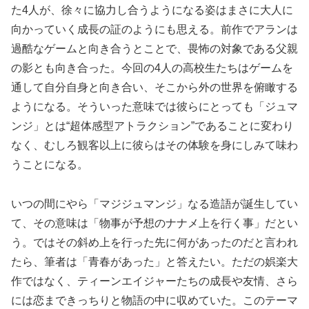
た4人が、徐々に協力し合うようになる姿はまさに大人に
向かっていく成長の証のようにも思える。前作でアランは
過酷なゲームと向き合うとことで、畏怖の対象である父親
の影とも向き合った。今回の4人の高校生たちはゲームを
通して自分自身と向き合い、そこから外の世界を俯瞰する
ようになる。そういった意味では彼らにとっても「ジュマ
ンジ」とは“超体感型アトラクション”であることに変わり
なく、むしろ観客以上に彼らはその体験を身にしみて味わ
うことになる。
いつの間にやら「マジジュマンジ」なる造語が誕生してい
て、その意味は「物事が予想のナナメ上を行く事」だとい
う。ではその斜め上を行った先に何があったのだと言われ
たら、筆者は「青春があった」と答えたい。ただの娯楽大
作ではなく、ティーンエイジャーたちの成長や友情、さら
には恋まできっちりと物語の中に収めていた。このテーマ