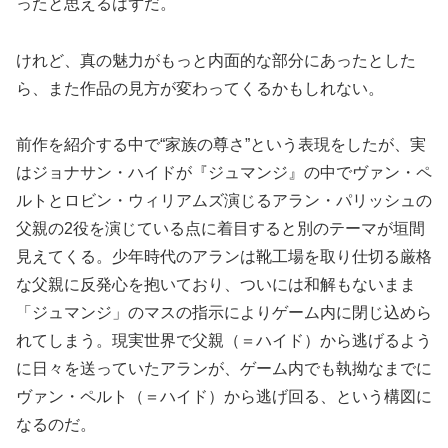
ったと思えるはずだ。
けれど、真の魅力がもっと内面的な部分にあったとした
ら、また作品の見方が変わってくるかもしれない。
前作を紹介する中で“家族の尊さ”という表現をしたが、実
はジョナサン・ハイドが『ジュマンジ』の中でヴァン・ペ
ルトとロビン・ウィリアムズ演じるアラン・パリッシュの
父親の2役を演じている点に着目すると別のテーマが垣間
見えてくる。少年時代のアランは靴工場を取り仕切る厳格
な父親に反発心を抱いており、ついには和解もないまま
「ジュマンジ」のマスの指示によりゲーム内に閉じ込めら
れてしまう。現実世界で父親（＝ハイド）から逃げるよう
に日々を送っていたアランが、ゲーム内でも執拗なまでに
ヴァン・ペルト（＝ハイド）から逃げ回る、という構図に
なるのだ。