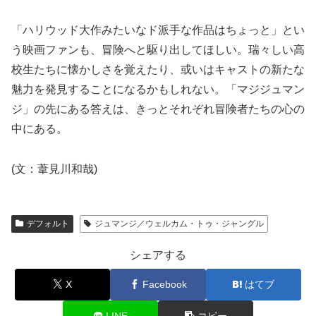
「ハリウッド大作みたいなド派手な作品はちょっと」とい
う映画ファンも、冒険へと駆り出してほしい。瑞々しい高
校生たちに懐かしさを覚えたり、或いはキャストの新たな
魅力を発見することになるかもしれない。「マジジュマン
ジ」の先にある答えは、きっとそれぞれ冒険者たちの心の
中にある。
(文：葦見川和哉)
デフォルト
ジュマンジ／ウェルカム・トゥ・ジャングル
シェアする
X
Facebook
はてブ
LINE
コピー