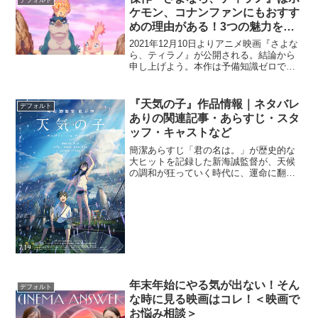
デフォルト
早くイキ...
ケモン、コナンファンにもおすす
めの理由がある！3つの魅力を解
説！
2021年12月10日よりアニメ映画『さよな
ら、ティラノ』が公開される。結論から
申し上げよう。本作は予備知識ゼロで存
分に楽しめて、この冬に家族で観る映画
に迷っている方にも、ただただ1本の面白
いアニメ映画を観たい方にも、大プッシ
『天気の子』作品情報｜ネタバレ
デフォルト
ュでおすすめで...
ありの関連記事・あらすじ・スタ
ッフ・キャストなど
簡潔あらすじ「君の名は。」が歴史的な
大ヒットを記録した新海誠監督が、天候
の調和が狂っていく時代に、運命に翻弄
されながらも自らの生き方を選択しよう
とする少年少女の姿を描いた長編アニメ
ーション。離島から家出し、東京にやっ
て来た高校生の帆高。生活...
年末年始にやる気が出ない！そん
デフォルト
な時に見る映画はコレ！＜映画で
お悩み相談＞