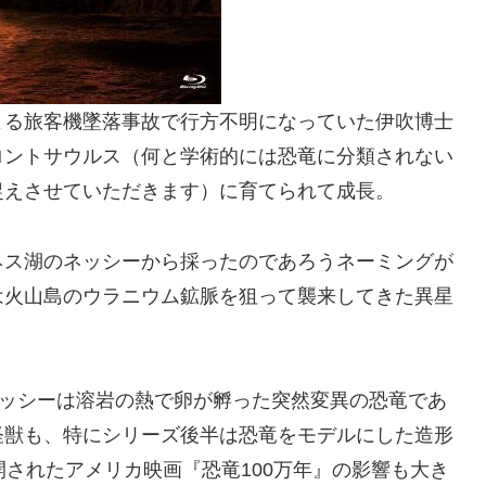
よる旅客機墜落事故で行方不明になっていた伊吹博士
ロントサウルス（何と学術的には恐竜に分類されない
捉えさせていただきます）に育てられて成長。
ネス湖のネッシーから採ったのであろうネーミングが
は火山島のウラニウム鉱脈を狙って襲来してきた異星
ネッシーは溶岩の熱で卵が孵った突然変異の恐竜であ
怪獣も、特にシリーズ後半は恐竜をモデルにした造形
開されたアメリカ映画『恐竜100万年』の影響も大き