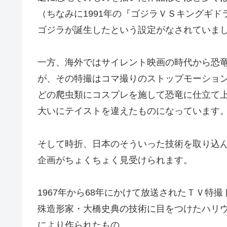
（ちなみに1991年の『ゴジラＶＳキングギ
ゴジラが誕生したという設定がなされていま
一方、海外ではサイレント映画の時代から恐
が、その特撮はコマ撮りのストップモーショ
どの爬虫類にコスプレを施して恐竜に仕立て上
大いにテイストを違えたものになっています
そして時折、日本のそういった技術を取り込
企画がちょくちょく見受けられます。
1967年から68年にかけて放送されたＴＶ特
殊造形家・大橋史典の技術に目をつけたハリ
により作られたもの。