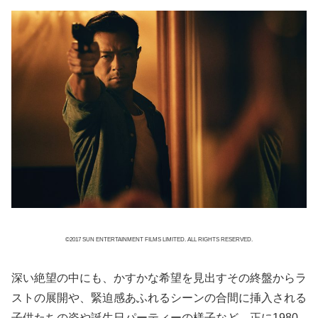
©2017 SUN ENTERTAINMENT FILMS LIMITED. ALL RIGHTS RESERVED.
深い絶望の中にも、かすかな希望を見出すその終盤からラ
ストの展開や、緊迫感あふれるシーンの合間に挿入される
子供たちの姿や誕生日パーティーの様子など、正に1980