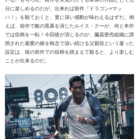
分に楽しめるのだが、出来れば前作『ドラゴン×マッ
ハ！』を観ておくと、更に深い感動が味わえるはずだ。例
えば、前作で敵の黒幕を演じたルイス・クーが、何と本作
では役柄を一転！今回彼が演じるのが、臓器密売組織に誘
拐された最愛の娘を執念で追い続ける父親役という凝った
設定は、彼の前作での役柄を踏まえて観ると、より楽しむ
ことが出来るのだ。