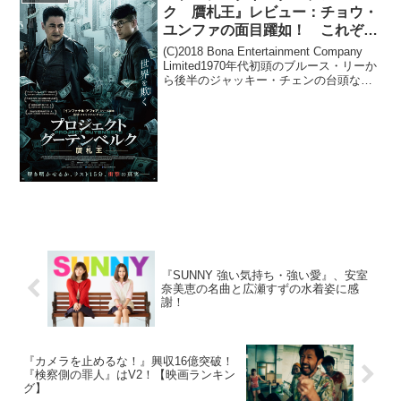
ク 贋札王』レビュー：チョウ・
ユンファの面目躍如！ これぞ香
港ノワールだ！
(C)2018 Bona Entertainment Company
Limited1970年代初頭のブルース・リーか
ら後半のジャッキー・チェンの台頭な
ど、当時の香港映画といえばクンフー映
画のイメージが定着していましたが、80
年代半ばになっ...
『SUNNY 強い気持ち・強い愛』、安室
奈美恵の名曲と広瀬すずの水着姿に感
謝！
『カメラを止めるな！』興収16億突破！
『検察側の罪人』はV2！【映画ランキン
グ】