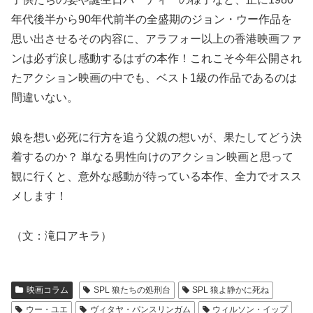
年代後半から90年代前半の全盛期のジョン・ウー作品を
思い出させるその内容に、アラフォー以上の香港映画ファ
ンは必ず涙し感動するはずの本作！これこそ今年公開され
たアクション映画の中でも、ベスト1級の作品であるのは
間違いない。
娘を想い必死に行方を追う父親の想いが、果たしてどう決
着するのか？ 単なる男性向けのアクション映画と思って
観に行くと、意外な感動が待っている本作、全力でオスス
メします！
（文：滝口アキラ）
映画コラム
SPL 狼たちの処刑台
SPL 狼よ静かに死ね
ウー・ユエ
ヴィタヤ・パンスリンガム
ウィルソン・イップ