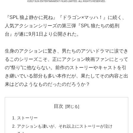
©2017 SUN ENTERTAINMENT FILMS LIMITED. ALL RIGHTS RESERVED.
『SPL 狼よ静かに死ね』『ドラゴン×マッハ！』に続く、
人気アクションシリーズの第三弾『SPL 狼たちの処刑
台』が遂に9月1日より公開された。
生身のアクションに驚き、男たちのアツいドラマに涙でき
るこのシリーズこそ、正にアクション映画ファンにとって
の“祭り”に他ならない。前作のストーリーやキャストを引
き継いでいる部分も多い本作だが、果たしてその内容と出
来はどのようなものだったのだろうか？
目次
ストーリー
アクションも凄いが、それ以上にストーリーが泣け