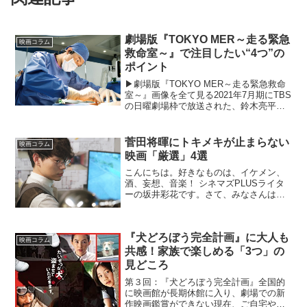
劇場版『TOKYO MER～走る緊急
映画コラム
救命室～』で注目したい“4つ”の
ポイント
▶︎劇場版『TOKYO MER～走る緊急救命
室～』画像を全て見る2021年7月期にTBS
の日曜劇場枠で放送された、鈴木亮平主
演のドラマ「TOKYO MER～走る緊急救
命室～」の劇場版が4月28日（金）に公開
となった。オペ室を搭載した大型車両...
菅田将暉にトキメキが止まらない
映画コラム
映画「厳選」4選
こんにちは。好きなものは、イケメン、
酒、妄想、音楽！ シネマズPLUSライタ
ーの坂井彩花です。さて、みなさんは
「３年A組―今から皆さんは、人質です
ー」見てましたか。 (C) NTV 私は欠
かさず見てました。なぜって菅田将暉君
『犬どろぼう完全計画』に大人も
が出てるからに...
映画コラム
共感！家族で楽しめる「3つ」の
見どころ
第３回：『犬どろぼう完全計画』全国的
に映画館が長期休館に入り、劇場での新
作映画鑑賞ができない現在、ご自宅やス