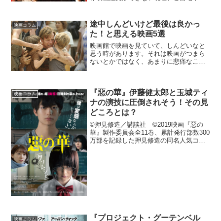
マホで配信作品を楽しんでいる方も多い
と思います。確かに、外出せずに観られ
る配信作品は便利なのですが、さすがに
途中しんどいけど最後は良かっ
映画コラム
これだけ長期化すると、ど...
た！と思える映画5選
映画館で映画を見ていて、しんどいなと
思う時があります。それは映画がつまら
ないとかではなく、あまりに悲痛なこと
が起きたり、目を背けたくなるシーンが
続いたり、そういう感じのものです。し
かし、そのしんどい瞬間を経験するから
『惡の華』伊藤健太郎と玉城ティ
こそ映画のクライマックス...
映画コラム
ナの演技に圧倒されそう！その見
どころとは？
©押見修造／講談社 ©2019映画『惡の
華』製作委員会全11巻、累計発行部数300
万部を記録した押見修造の同名人気コミ
ックを、伊藤健太郎と玉城ティナ共演で
映画化した『惡の華』が、９月27日から
ついに劇場公開された。既にテレビアニ
メや舞台化も...
『プロジェクト・グーテンベル
映画コラム