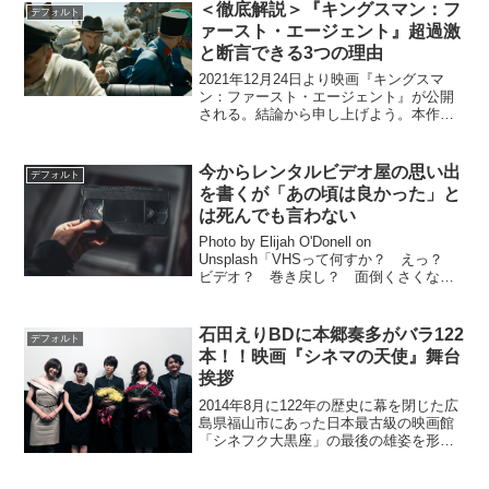
＜徹底解説＞『キングスマン：フ
デフォルト
ァースト・エージェント』超過激
と断言できる3つの理由
2021年12月24日より映画『キングスマ
ン：ファースト・エージェント』が公開
される。結論から申し上げよう。本作は
あまりの面白さに涙が出てくるほどの万
人が楽しめる（後述する理由で特に中学
生に観てほしい）エンターテインメント&
今からレンタルビデオ屋の思い出
デフォルト
アクション映画の...
を書くが「あの頃は良かった」と
は死んでも言わない
Photo by Elijah O'Donell on
Unsplash「VHSって何すか？ えっ？
ビデオ？ 巻き戻し？ 面倒くさくない
んすか？」先日、飲み屋で言われた言葉
である。カルチャーショックとは言わな
い。VHSというワードを知らな...
石田えりBDに本郷奏多がバラ122
デフォルト
本！！映画『シネマの天使』舞台
挨拶
2014年8月に122年の歴史に幕を閉じた広
島県福山市にあった日本最古級の映画館
「シネフク大黒座」の最後の雄姿を形に
した映画『シネマの天使』の初日舞台挨
拶が、11月7日（土）にヒューマントラス