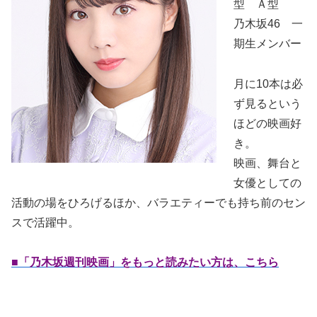
型 Ａ型
乃木坂46 一
期生メンバー
月に10本は必
ず見るという
ほどの映画好
き。
映画、舞台と
女優としての
活動の場をひろげるほか、バラエティーでも持ち前のセン
スで活躍中。
■「乃木坂週刊映画」をもっと読みたい方は、こちら