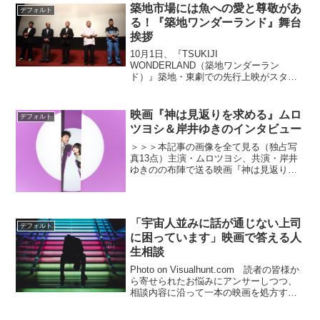
トシネマ渋谷にて行われ、藤原令子、本
築地市場には魚への愛と尊敬があ
デフォルト
郷奏多、石田...
る！『築地ワンダーランド』舞台
挨拶
10月1日、『TSUKIJI
WONDERLAND（築地ワンダーラン
ド）』築地・東劇での先行上映がスター
ト。初日舞台挨拶に、山本益博さん（料
理評論家）、奥田透さん（料理人・銀座
小十）、亀谷直秀さん（仲卸）、島津修
映画『神は見返りを求める』ムロ
デフォルト
さん（仲卸）、遠藤尚太郎監督...
ツヨシ＆岸井ゆきのインタビュー
＞＞＞本記事の画像を全て見る（独占写
真13点）主演・ムロツヨシ、共演・岸井
ゆきのの布陣で送る映画『神は見返りを
求める』が2022年6月24日（金）に公開
される。映画『ヒメアノ〜ル』（2016）
『空白』（2021）など数々の作品で、人
間の仄暗...
「宇宙人並みに話が通じない上司
デフォルト
に困っています」映画で答える人
生相談
Photo on Visualhunt.com 読者の皆様か
ら寄せられたお悩みにアンサーしつつ、
相談内容に沿って一本の映画を処方する
当コラム。「川上から桃が流れてきまし
た」とツイートすれば「嘘松乙」と突っ