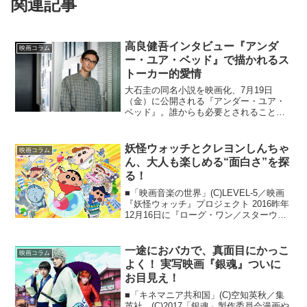
関連記事
高良健吾インタビュー『アンダ
映画コラム
ー・ユア・ベッド』で描かれるス
トーカー的愛情
大石圭の同名小説を映画化、7月19日
（金）に公開される『アンダー・ユア・
ベッド』。誰からも必要とされることな
く、家族や世間から存在を無視され続け
てきた男、三井。唯一、自分の名前を呼
んでくれた千尋を11年間思い続けた三井
妖怪ウォッチとクレヨンしんちゃ
映画コラム
は、ついに越えてはなら...
ん、大人も楽しめる“面白さ”を探
る！
■「映画音楽の世界」(C)LEVEL-5／映画
『妖怪ウォッチ』プロジェクト 2016昨年
12月16日に『ローグ・ワン／スターウォ
ーズ・ストーリー』が、翌17日に『映画
妖怪ウォッチ 空飛ぶクジラとダブル世界
で大冒険だニャン！』が公開され、期
一途におバカで、真面目にかっこ
映画コラム
せ...
よく！ 実写映画『銀魂』ついに
お目見え！
■「キネマニア共和国」(C)空知英秋／集
英社 (C)2017「銀魂」製作委員会漫画や