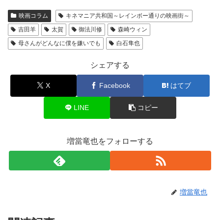
映画コラム
キネマニア共和国～レインボー通りの映画街～
吉田羊
太賀
御法川修
森崎ウィン
母さんがどんなに僕を嫌いでも
白石隼也
シェアする
X
Facebook
はてブ
LINE
コピー
増當竜也をフォローする
増當竜也