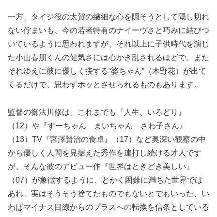
一方、タイジ役の太賀の繊細な心を隠そうとして隠し切れ
ない佇まいも、今の若者特有のナイーヴさと巧みに結びつ
いているように思われますが、それ以上に子供時代を演じ
た小山春朋くんの健気さには心かき乱されるほどで、また
それゆえに彼に優しく接する“婆ちゃん”（木野花）が出て
くるだけで、思わずホッとさせられるものもあります。
監督の御法川修は、これまでも『人生、いろどり』
（12）や『すーちゃん まいちゃん さわ子さん』
（13）TV『宮澤賢治の食卓』（17）など奥深い観察の中
から優しく人間を見据えた秀作を連打し続ける才人です
が、そんな彼のデビュー作『世界はときどき美しい』
（07）が象徴するように、とかく困難に満ちた世界では
あれ、実はそうそう捨てたものでもないとでもいった、い
わばマイナス目線からのプラスへの転換を信条としている