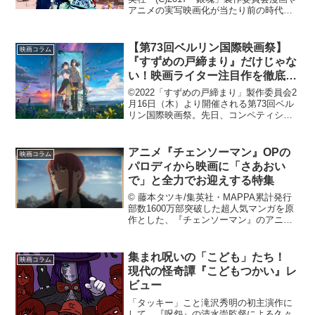
アニメの実写映画化が当たり前の時代に
なりましたが、それゆえにファンのチェ
ックも厳しくなり、中には怒りでネット
が炎上してしまう、そんな作品も少なく
【第73回ベルリン国際映画祭】
映画コラム
ありません。...
『すずめの戸締まり』だけじゃな
い！映画ライター注目作を徹底紹
介
©2022「すずめの戸締まり」製作委員会2
月16日（木）より開催される第73回ベル
リン国際映画祭。先日、コンペティショ
ン作品の発表が行われた。日本からは新
海誠監督の『すずめの戸締まり』が選出
された。日本のアニメーション作品が同
アニメ『チェンソーマン』OPの
映画コラム
部門に選出され...
パロディから映画に「さあおい
で」と全力でお迎えする特集
© 藤本タツキ/集英社・MAPPA累計発行
部数1600万部突破した超人気マンガを原
作とした、『チェンソーマン』のアニメ
が、第1話から話題騒然だ。・製作委員会
方式でなく製作会社のMAPPAが100%出
資（だから地上波放送でほとんどCMがな
集まれ呪いの「こども」たち！
映画コラム
い）...
現代の怪奇譚『こどもつかい』レ
ビュー
「タッキー」こと滝沢秀明の初主演作に
して、『呪怨』の清水崇監督による久々