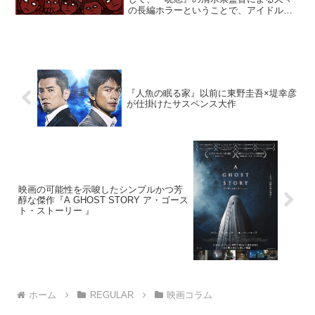
の長編ホラーということで、アイドルフ
ァンやホラー好きからの注目度も高い映
画『こどもつかい』が６月17日に公開と
なりました。今回はイラストに加えて、
良かったところや「正直...
『人魚の眠る家』以前に東野圭吾×堤幸彦
が仕掛けたサスペンス大作
映画の可能性を示唆したシンプルかつ芳
醇な傑作『A GHOST STORY ア・ゴース
ト・ストーリー 』
ホーム
REGULAR
映画コラム