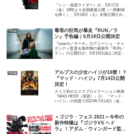
『シン・仮面ライダー』が、3月17日
（金）18時より全国最速公開（一部劇場
を除く）、3月18日（土）全国公開される
ことが決定した。また、予告編と新ポス
ターが到着。追加キャストも発表され
た。本日2023年2月10日は、1971年から
毒母の狂気が暴走『RUN／ラ
予告編
放送された...
ン』予告編｜6月18日公開決定
『search／サーチ』のアニーシュ・チャ
ガンティ監督＆製作陣の最新作『RUN／
ラン』の公開日が、6月18日(金)に決定。
予告編が解禁された。本作は、『search
／サーチ』(2018)の成功によって一躍、
新世代スリラーの旗手となったアニー...
アルプスの少女ハイジが18禁！？
予告編
『マッド・ハイジ』7月14日公開
決定！
スイス初のエクスプロイテーション映画
『MAD HEIDI（原題）』が、『マッド・
ハイジ』の邦題で2023年7月14日（金）
より全国公開されることが決定し、予告
編とポスターが解禁となった。幾度とな
く映像化されてきたヨハンナ・シュピリ
＜ゴジラ・フェス 2021＞今年の
予告編
の児童書『...
新作特撮は『ゴジラVS ヘド
ラ』！アダム・ウィンガード監督