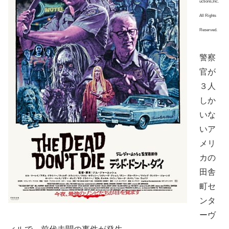
uctions,Inc.
All Rights
Reserved.
警察
官が
３人
しか
いな
いア
メリ
カの
田舎
町セ
ンタ
ーヴ