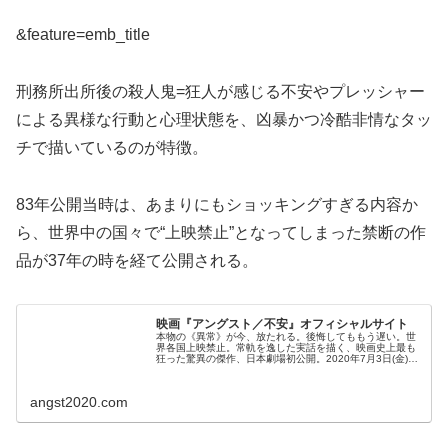
&feature=emb_title
刑務所出所後の殺人鬼=狂人が感じる不安やプレッシャー
による異様な行動と心理状態を、凶暴かつ冷酷非情なタッ
チで描いているのが特徴。
83年公開当時は、あまりにもショッキングすぎる内容か
ら、世界中の国々で“上映禁止”となってしまった禁断の作
品が37年の時を経て公開される。
映画『アングスト／不安』オフィシャルサイト
本物の《異常》が今、放たれる。後悔してももう遅い。世
界各国上映禁止。常軌を逸した実話を描く、映画史上最も
狂った驚異の傑作、日本劇場初公開。2020年7月3日(金)よ
りシネマート新宿ほか全国順次“解禁”！
angst2020.com