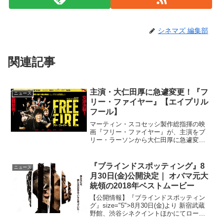
シネマズ 編集部
関連記事
主演・大仁田厚に急遽変更！『フ
ニュース
リー・ファイヤー』【エイプリル
フール】
マーティン・スコセッシ製作総指揮の映
画『フリー・ファイヤー』が、主演をブ
リー・ラーソンから大仁田厚に急遽変更
することを発表した！ブリー・ラーソン
が大仁田厚に！映画『フリー・ファイヤ
ー』映画『フリー・ファイヤー』は、場
『ブラインドスポッティング』8
ニュース
末の倉庫という全編がワン...
月30日(金)公開決定｜ オバマ元大
統領の2018年ベストムービー
【公開情報】『ブラインドスポッティン
グ』size="5">8月30日(金)より 新宿武蔵
野館、渋谷シネクイントほかにてロード