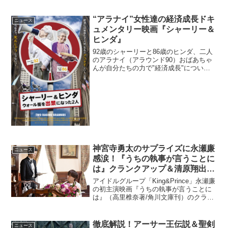
ショー昨年のサンダンス映画祭のオープ
ニング作品として注目を浴び、SXSW映
画祭ほか、各国の映画祭て...
“アラナイ”女性達の経済成長ドキ
ニュース
ュメンタリー映画『シャーリー＆
ヒンダ』
92歳のシャーリーと86歳のヒンダ、二人
のアラナイ（アラウンド90）おばあちゃ
んが自分たちの力で"経済成長"について
の答えを探す姿を描いたドキュメンタリ
ー映画『シャーリー＆ヒンダ ウォール街
を出禁になった2人』が2015年9月19日
（土）よ...
神宮寺勇太のサプライズに永瀬廉
ニュース
感涙！『うちの執事が言うことに
は』クランクアップ＆清原翔出演
が解禁
アイドルグループ「King&Prince」永瀬廉
の初主演映画『うちの執事が言うことに
は』（高里椎奈著/角川文庫刊）のクラン
クアップ報告が到着。さらに場面写真が
解禁となった。(C)2019「うちの執事が言
うことには」製作委員会原作...
徹底解説！アーサー王伝説＆聖剣
ニュース