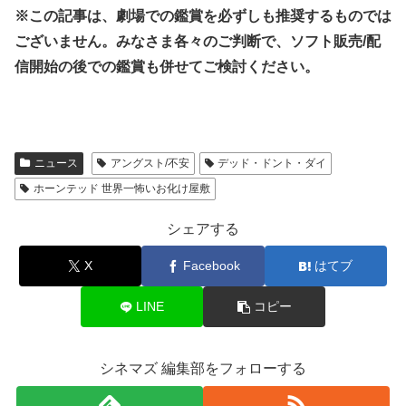
※この記事は、劇場での鑑賞を必ずしも推奨するものでは
ございません。みなさま各々のご判断で、ソフト販売/配
信開始の後での鑑賞も併せてご検討ください。
ニュース
アングスト/不安
デッド・ドント・ダイ
ホーンテッド 世界一怖いお化け屋敷
シェアする
X
Facebook
はてブ
LINE
コピー
シネマズ 編集部をフォローする