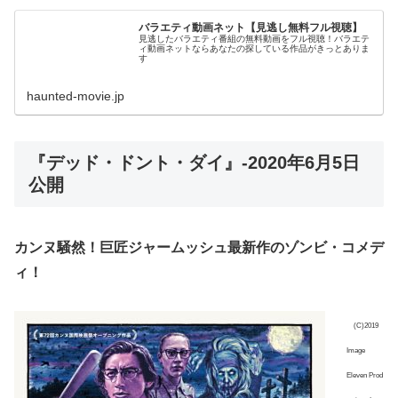
バラエティ動画ネット【見逃し無料フル視聴】
見逃したバラエティ番組の無料動画をフル視聴！バラエテ
ィ動画ネットならあなたの探している作品がきっとありま
す
haunted-movie.jp
『デッド・ドント・ダイ』-2020年6月5日
公開
カンヌ騒然！巨匠ジャームッシュ最新作のゾンビ・コメデ
ィ！
(C)2019
Image
Eleven Prod