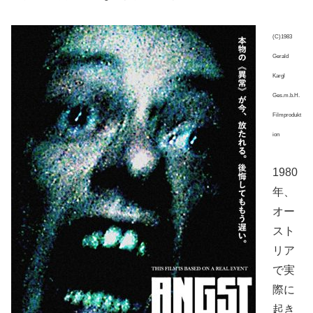
(C)1983
Gerald
Kargl
Ges.m.b.H.
Filmprodukt
ion
1980
年、
オー
スト
リア
で実
際に
起き