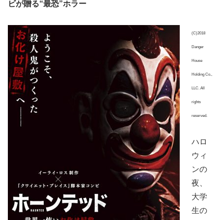
ビが贈る“最恐”ホラー
(C)2018
Danger
House
Holding Co.,
LLC. All
rights
reserved.
ハロ
ウィ
ンの
夜、
大学
生の