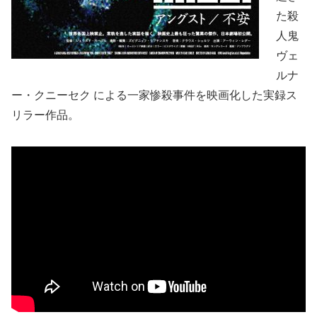
た殺
人鬼
ヴェ
ルナ
ー・クニーセク による一家惨殺事件を映画化した実録ス
リラー作品。