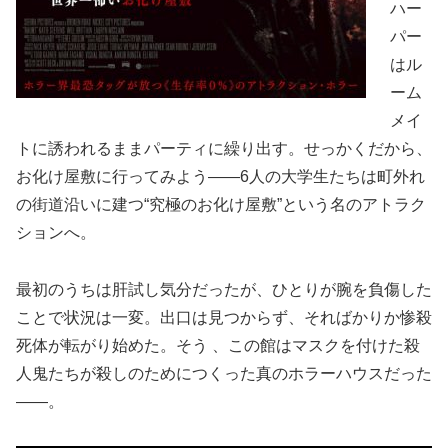
ハー
パー
はル
ーム
メイ
トに誘われるままパーティに繰り出す。せっかくだから、
お化け屋敷に行ってみよう――6人の大学生たちは町外れ
の街道沿いに建つ“究極のお化け屋敷”という名のアトラク
ションへ。
最初のうちは肝試し気分だったが、ひとりが腕を負傷した
ことで状況は一変。出口は見つからず、そればかりか惨殺
死体が転がり始めた。そう 、この館はマスクを付けた殺
人鬼たちが殺しのためにつくった真のホラーハウスだった
――。