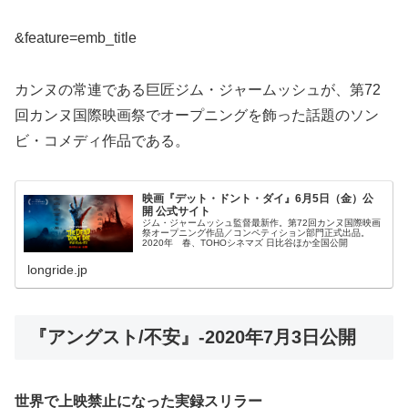
&feature=emb_title
カンヌの常連である巨匠ジム・ジャームッシュが、第72
回カンヌ国際映画祭でオープニングを飾った話題のソン
ビ・コメディ作品である。
映画『デット・ドント・ダイ』6月5日（金）公
開 公式サイト
ジム・ジャームッシュ監督最新作。第72回カンヌ国際映画
祭オープニング作品／コンペティション部門正式出品。
2020年 春、TOHOシネマズ 日比谷ほか全国公開
longride.jp
『アングスト/不安』-2020年7月3日公開
世界で上映禁止になった実録スリラー