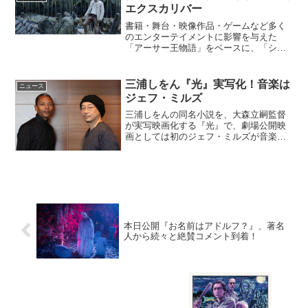
エクスカリバー
書籍・舞台・映像作品・ゲームなど多く
のエンターテイメントに影響を与えた
「アーサー王物語」をベースに、「シャ
ーロック・ホームズ」シリーズを手がけ
るガイ・リッチー監督が描くアクショ
ン・エンターテイメント作品、映画『キ
三浦しをん『光』実写化！音楽は
ニュース
ング・アーサー』が、2017...
ジェフ・ミルズ
三浦しをんの同名小説を、大森立嗣監督
が実写映画化する『光』で、劇場公開映
画としては初のジェフ・ミルズが音楽を
全編担当することが明らかとなった。音
楽はジェフ・ミルズが初の全編音楽担当
東京の離島、美浜島。記録的な暑さが続
くその島で暮らす中学生の...
本日公開『お名前はアドルフ？』、著名
人から続々と絶賛コメント到着！