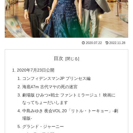
2020.07.22
2022.11.28
目次
2020年7月23日公開
コンフィデンスマンJP プリンセス編
海底47m 古代マヤの死の迷宮
劇場版 ひみつ×戦士 ファントミラージュ！ 映画に
なってちょーだいします
中島みゆき 夜会VOL.20「リトル・トーキョー」-劇
場版-
グランド・ジャーニー