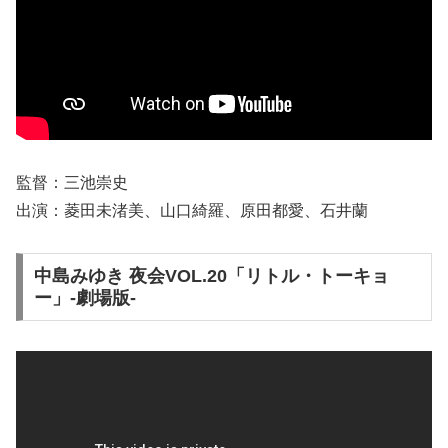
監督：三池崇史
出演：菱田未渚美、山口綺羅、原田都愛、石井蘭
中島みゆき 夜会VOL.20「リトル・トーキョ
ー」-劇場版-