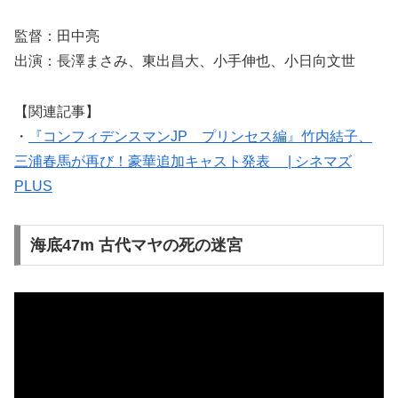
監督：田中亮
出演：長澤まさみ、東出昌大、小手伸也、小日向文世
【関連記事】
・
『コンフィデンスマンJP プリンセス編』竹内結子、
三浦春馬が再び！豪華追加キャスト発表 | シネマズ
PLUS
海底47m 古代マヤの死の迷宮