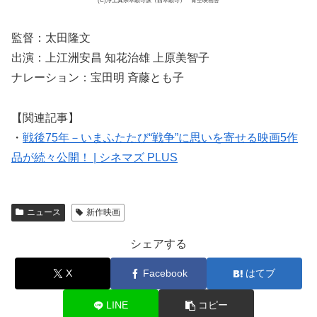
(C)浄土真宗本願寺派（西本願寺） 青空映画舎
監督：太田隆文
出演：上江洲安昌 知花治雄 上原美智子
ナレーション：宝田明 斉藤とも子
【関連記事】
・
戦後75年－いまふたたび“戦争”に思いを寄せる映画5作
品が続々公開！ | シネマズ PLUS
ニュース
新作映画
シェアする
X
Facebook
はてブ
LINE
コピー