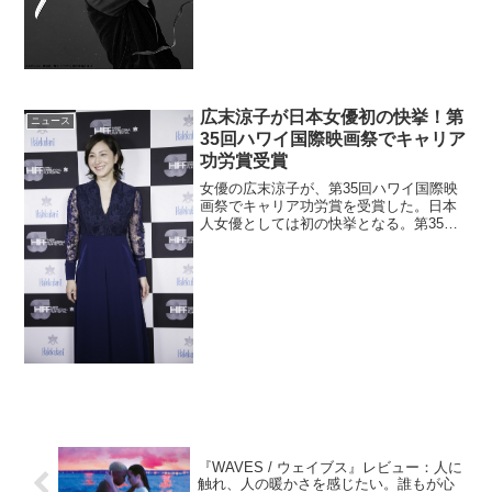
ト(やと)、神の道具であ...
広末涼子が日本女優初の快挙！第
ニュース
35回ハワイ国際映画祭でキャリア
功労賞受賞
女優の広末涼子が、第35回ハワイ国際映
画祭でキャリア功労賞を受賞した。日本
人女優としては初の快挙となる。第35回
ハワイ国際映画祭 ワールドプレミアに
広末涼子が第35回ハワイ国際映画祭はハ
ワイ・ホノルルで開催されており、広末
涼子が主演をつとめ...
『WAVES / ウェイブス』レビュー：人に
触れ、人の暖かさを感じたい。誰もが心