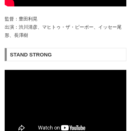
監督：豊田利晃
出演：渋川清彦、マヒトゥ・ザ・ピーポー、イッセー尾
形、長澤樹
STAND STRONG