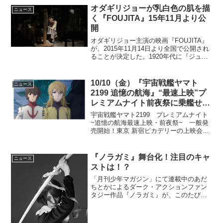
オダギリジョーが乳白色の肌を描
ニュース
く『FOUJITA』15年11月より公
開
オダギリジョー主演の映画『FOUJITA』
が、2015年11月14日より全国で公開され
ることが決定した。1920年代に『ジュイ
布のある裸婦』『五人の裸婦』をはじめ
として、"乳白色の肌"と称された裸婦像
が絶賛を浴び、当時のフランスで活躍し
10/10（金）『宇宙戦艦ヤマト
ニュース
た外...
2199 追憶の航海』“最速上映”プ
レミアムナイト前夜祭に乗艦せよ
♪
宇宙戦艦ヤマト2199 プレミアムナイト
~追憶の航海最速上映・前夜祭~ 一般発
売開始！東京 新宿ピカデリーの上映会に
は、スペシャルゲストとして加戸誉夫監
督＆構成 森田繁さんによる舞台挨拶も実
施！今回は「鑑賞チケット＋プログラム
『ノラガミ』舞台化！注目のキャ
ニュース
＋劇場限定B...
ストは！？
「月刊少年マガジン」にて連載中のあだ
ちとかによるダーク・アクションファン
タジー作品『ノラガミ』が、このたび豪
華キャストで舞台化されることが決定し
た。あらゆるものを斬る能力を持つが、
貧乏でマイナーな神様である主人公・夜