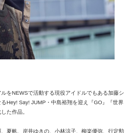
ルをNEWSで活動する現役アイドルでもある加藤シ
y! Say! JUMP・中島裕翔を迎え『GO』『世界
化した作品。
暉、夏帆、岸井ゆきの、小林涼子、柳楽優弥、行定勲