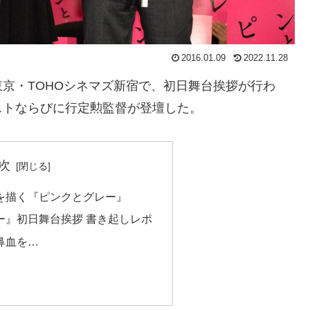
2016.01.09
2022.11.28
京・TOHOシネマズ新宿で、初日舞台挨拶が行わ
ストならびに行定勲監督が登壇した。
次
を描く『ピンクとグレー』
ー』初日舞台挨拶 書き起しレポ
鼻血を…