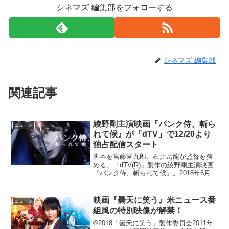
シネマズ 編集部をフォローする
シネマズ 編集部
関連記事
綾野剛主演映画『パンク侍、斬ら
ニュース
れて候』が「dTV」で12/20より
独占配信スタート
脚本を宮藤官九郎、石井岳龍が監督を務
める、「dTV(R)」製作の綾野剛主演映画
『パンク侍、斬られて候』。2018年6月
30日(土)に劇場公開した同作を、12月20
日(木)正午から「dTV」(月額540円)で独占
配信する。日本初!映像配...
映画『曇天に笑う』米ニュース番
ニュース
組風の特別映像が解禁！
©2018「曇天に笑う」製作委員会2011年