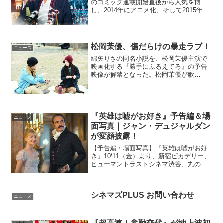
のコミック連載開始直後から人気を博
し、2014年にアニメ化、そして2015年か
らは舞台化と、様々なメディアで人気を
博す『曇天に笑う』が満を持して映画化
となる。主演は、本作で時代劇映画に初
主演の福士...
松岡茉優、傷だらけの暴走ラブ！
ニュース
綿矢りさの同名小説を、松岡茉優主演で
映画化する『勝手にふるえてろ』の予告
映像が解禁となった。松岡茉優が歌
う！！泣く！叫ぶ！暴走ラブコメ24歳の
OLヨシカ(松岡茉優)は中学の同級生「イ
チ」(北村匠海)へ10年間片思い中！そんな
ヨシカの前に、突...
『英雄は嘘がお好き』予告編＆場
ニュース
面写真｜ジャン・デュジャルダン
が変顔披露！
【予告編・場面写真】『英雄は嘘がお好
き』10/11（金）より、新宿ピカデリー、
ヒューマントラストシネマ渋谷、丸の内
TOEI他公開『アーティスト』のプロデュ
ーサーが贈る、豪華絢爛なロマンティッ
ク・コメディ、『英雄は嘘がお好き』の
シネマズPLUS お問い合わせ
予告編と場面写...
ニュース
『超高速！参勤交代』が地上波初