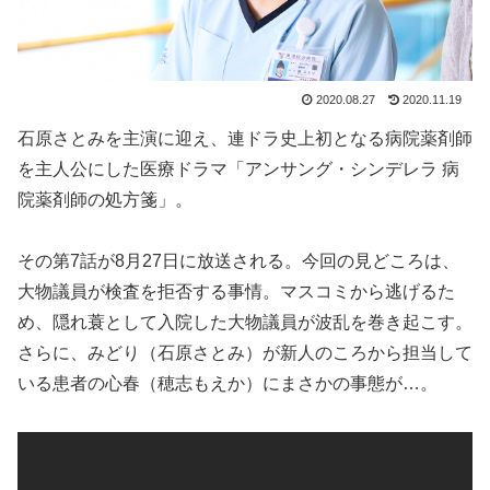
2020.08.27
2020.11.19
石原さとみを主演に迎え、連ドラ史上初となる病院薬剤師
を主人公にした医療ドラマ「アンサング・シンデレラ 病
院薬剤師の処方箋」。
その第7話が8月27日に放送される。今回の見どころは、
大物議員が検査を拒否する事情。マスコミから逃げるた
め、隠れ蓑として入院した大物議員が波乱を巻き起こす。
さらに、みどり（石原さとみ）が新人のころから担当して
いる患者の心春（穂志もえか）にまさかの事態が…。