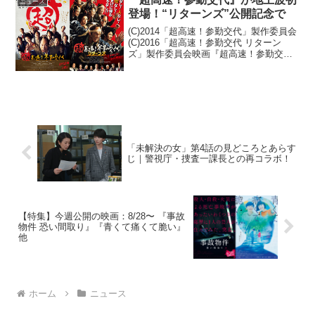
ニュース
登場！“リターンズ”公開記念で
(C)2014「超高速！参勤交代」製作委員会
(C)2016「超高速！参勤交代 リターン
ズ」製作委員会映画『超高速！参勤交代
リターンズ』の公開を記念して、前作の
『超高速！参勤交代』が地上波で初放映
されることが明らかとなった。『超高
速！参勤...
「未解決の女」第4話の見どころとあらす
じ｜警視庁・捜査一課長との再コラボ！
【特集】今週公開の映画：8/28〜 『事故
物件 恐い間取り』『青くて痛くて脆い』
他
ホーム
ニュース