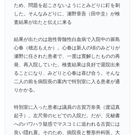
ため、問題を起こさないようにとみどりに釘を刺
した。そんなみどりに、瀬野章吾（田中圭）が検
査結果が出たと伝えに来る
結果が出たのは急性骨髄性白血病で入院中の簑島
心春（穂志もえか）。心春は新人の頃のみどりが
瀬野に任された患者で、一度は寛解したものの再
発、再入院していた。検査結果は良好で退院出来
ることになり、みどりと心春は喜び合う。そんな
二人の前を病院長の案内で特別室に入る患者が通
りかかる。
特別室に入った患者は議員の古賀万奈美（渡辺真
起子）。左尺骨のヒビでの入院だ。だが、元秘書
へのパワハラ疑惑でマスコミに追われる古賀には
良い隠れ蓑。そのため、病院長と整形外科医、大