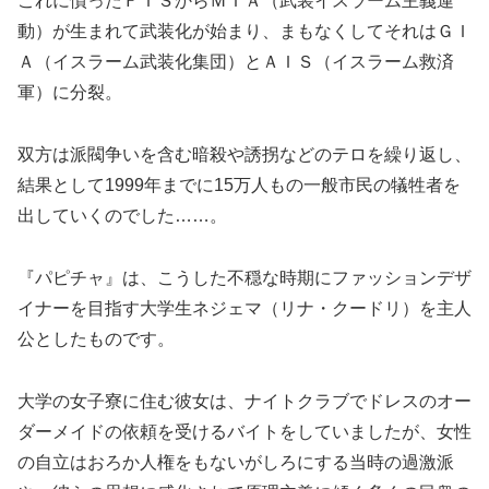
これに憤ったＦＩＳからＭＩＡ（武装イスラーム主義運
動）が生まれて武装化が始まり、まもなくしてそれはＧＩ
Ａ（イスラーム武装化集団）とＡＩＳ（イスラーム救済
軍）に分裂。
双方は派閥争いを含む暗殺や誘拐などのテロを繰り返し、
結果として1999年までに15万人もの一般市民の犠牲者を
出していくのでした……。
『パピチャ』は、こうした不穏な時期にファッションデザ
イナーを目指す大学生ネジェマ（リナ・クードリ）を主人
公としたものです。
大学の女子寮に住む彼女は、ナイトクラブでドレスのオー
ダーメイドの依頼を受けるバイトをしていましたが、女性
の自立はおろか人権をもないがしろにする当時の過激派