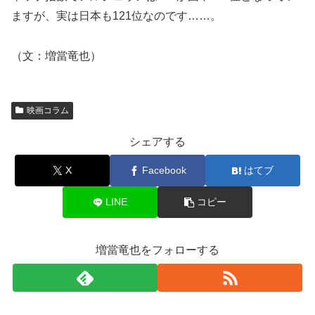
ますが、実は日本も121位なのです……。
（文：増當竜也）
映画コラム
シェアする
X
Facebook
はてブ
LINE
コピー
増當竜也をフォローする