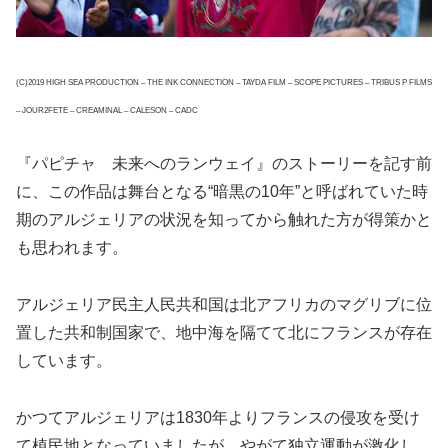
(C)2019 HIGH SEA PRODUCTION – THE INK CONNECTION – TAYDA FILM – SCOPE PICTURES – TRIBUS P FILMS
– JOUR2FETE – CREAMINAL – CALESON – CADC
『パピチャ 未来へのランウェイ』のストーリーを記す前
に、この作品は舞台となる“暗黒の10年”と呼ばれていた時
期のアルジェリアの状況を知ってから触れた方が得策かと
も思われます。
アルジェリア民主人民共和国は北アフリカのマグリブに位
置した共和制国家で、地中海を隔てて北にフランスが存在
しています。
かつてアルジェリアは1830年よりフランスの侵攻を受け
て植民地となっていましたが、やがて独立運動が激化し、