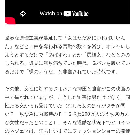
過激な原理主義が蔓延して「女はただ家にいればいいん
だ」などと自由を奪われる言動の数々を浴び、オシャレし
ようとするだけで「あばずれ」とか「尻軽女」などとのの
しられる、偏見に満ち満ちていた時代。Ｇパンを履いてい
るだけで「裸のようだ」と非難されていた時代です。
その他、女性に対するさまざまな抑圧と迫害がこの映画の
中で描かれていますが、こうした迫害は男だけでなく、同
性たる女からも受けていた（むしろ女のほうがタチが悪
い？ ちなみに内戦時のＦＩＳ党員200万人のうち80万人
が女性だったとのこと）、そんな過酷な状況下でヒロイン
のネジェマは、狂おしいまでにファッションショーの開催