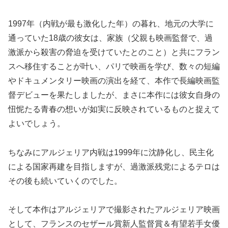
1997年（内戦が最も激化した年）の暮れ、地元の大学に
通っていた18歳の彼女は、家族（父親も映画監督で、過
激派から殺害の脅迫を受けていたとのこと）と共にフラン
スへ移住することが叶い、パリで映画を学び、数々の短編
やドキュメンタリー映画の演出を経て、本作で長編映画監
督デビューを果たしましたが、まさに本作には彼女自身の
忸怩たる青春の想いが如実に反映されているものと捉えて
よいでしょう。
ちなみにアルジェリア内戦は1999年に沈静化し、民主化
による国家再建を目指しますが、過激派残党によるテロは
その後も続いていくのでした。
そして本作はアルジェリアで撮影されたアルジェリア映画
として、フランスのセザール賞新人監督賞＆有望若手女優