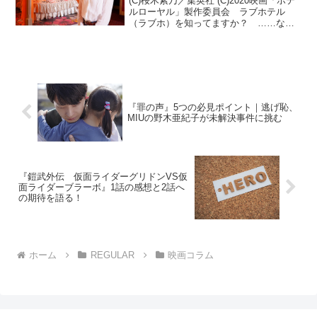
(C)桜木紫乃／集英社 (C)2020映画「ホテ
ルローヤル」製作委員会 ラブホテル
（ラブホ）を知ってますか？ ……など
と、いきなり身も蓋もないようなことを
書いてしまいましたが、ではラブホを経
営している人やその家族、そして働いて
いる人のことに...
『罪の声』5つの必見ポイント｜逃げ恥、
MIUの野木亜紀子が未解決事件に挑む
『鎧武外伝 仮面ライダーグリドンVS仮
面ライダーブラーボ』1話の感想と2話へ
の期待を語る！
ホーム
REGULAR
映画コラム