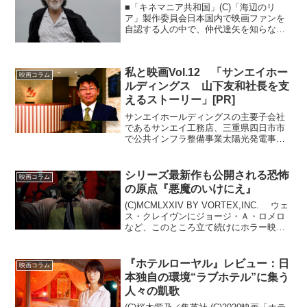
■「キネマニア共和国」(C)「海辺のリ
ア」製作委員会日本国内で映画ファンを
自認する人の中で、仲代達矢を知らない
人など恐らくは誰もいないでしょう。日
本の映画演劇界を半世紀以上にわたって
リードし続けてきた名優も、現在84歳。
私と映画Vol.12 「サンエイホー
しかしながら、演技に...
映画コラム
ルディングス 山下友和社長を支
えるストーリー」[PR]
サンエイホールディングスの主要子会社
であるサンエイ工務店、三重県四日市市
で公共インフラ整備事業太陽光発電事
業、ガーデンエクステリア事業を営む。
その会社を支えるのが山下友和社長だ。
就任後にビジネスのやり方を見直し、会
シリーズ最新作も公開される恐怖
映画コラム
社は急成長。成長率400%...
の原点『悪魔のいけにえ』
(C)MCMLXXIV BY VORTEX,INC. ウェ
ス・クレイヴンにジョージ・Ａ・ロメロ
など、このところ立て続けにホラー映画
の鬼才の死が報じられてますが、その中
にはトビー・フーパーも含まれていま
す。一貫してホラーにこだわり、世界中
『ホテルローヤル』レビュー：日
映画コラム
を...
本独自の環境“ラブホテル”に集う
人々の凱歌