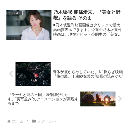
生み出した伊福部昭さんや『七人の侍』
の早坂文雄さん、山田洋次監督とのタッ
グで知られる冨田勲さん、宮崎駿作品に
乃木坂46 能條愛未、『美女と野
デフォルト
は欠かせない久石譲さんな...
獣』を語る その１
■乃木坂週刊映画画像はクリックで拡大・
高画質表示できます。今週の乃木坂週刊
映画は、現在大ヒット公開中の『美女と
野獣』についての“その１”。映画を見ての
率直な感想について語って頂きました。
前回までの記事・乃木坂46 能條愛未、大
盛況だった「ア...
身体が底から欲していた、1/f 揺らぎ映画
『椿の庭』｜東紗友美の”映画の読みかた”
『ラーヤと龍の王国』製作陣が明か
す、“実写並み”のアニメーションが実現す
るまで
ホーム
デフォルト