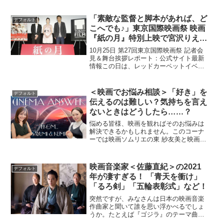
フォーラムで行われ、舞台挨拶で主演の
大泉洋さんをはじめ、8名のキャストなら
びに原田眞人監督が登壇しました。大泉
「素敵な監督と脚本があれば、ど
デフォルト
洋＆戸田恵梨...
こへでも♪」東京国際映画祭 映画
『紙の月』特別上映で宮沢りえさ
ん舞台挨拶！
10月25日 第27回東京国際映画祭 記者会
見＆舞台挨拶レポート：公式サイト最新
情報この日は、レッドカーペットイベン
トのセクシーなドレスから一転、キュー
トなピンクのミニドレスに身を包んだ宮
沢さんも「たくさんの海外メディアにも
＜映画でお悩み相談＞「好き」を
デフォルト
注目されて興奮し...
伝えるのは難しい？気持ちを言え
ないときはどうしたら……？
悩める皆様、映画を観ればそのお悩みは
解決できるかもしれません。このコーナ
ーでは映画ソムリエの東 紗友美と映画好
きタレントの加藤るみがストレス社会を
生きるみなさんのお悩みにお答えしなが
ら、同時に厳選した“人生に効く映画”も処
映画音楽家＜佐藤直紀＞の2021
デフォルト
方するという、一粒...
年が凄すぎる！ 「青天を衝け」
「るろ剣」「五輪表彰式」など！
突然ですが、みなさんは日本の映画音楽
作曲家と聞いて誰を思い浮かべるでしょ
うか。たとえば『ゴジラ』のテーマ曲を