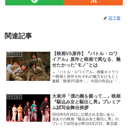
田下愛
関連記事
【映画VS原作】『バトル・ロワ
デフォルト
イアル』原作と映画で異なる、魅
せたかった“モノ”とは
→『バトル・ロワイアル』画像ギャラリ
ー映画と原作それぞれの魅力をひもとく
連載「映画VS原作」。今回の作品は『バ
トル・ロワイアル』。「中学生がある日
突然、クラスメイト同士で最後の一人に
なるまで殺し合いをしろと言われる」と
大泉洋「僕の腕を握って…」映画
デフォルト
いうショッキングなスト...
『駆込み女と駆出し男』プレミア
ム試写会舞台挨拶
2015年5月16日に公開される笑いあり、
涙ありの映画『駆込み女と駆出し男』の
プレミア試写会が昨日4月27日、東京国際