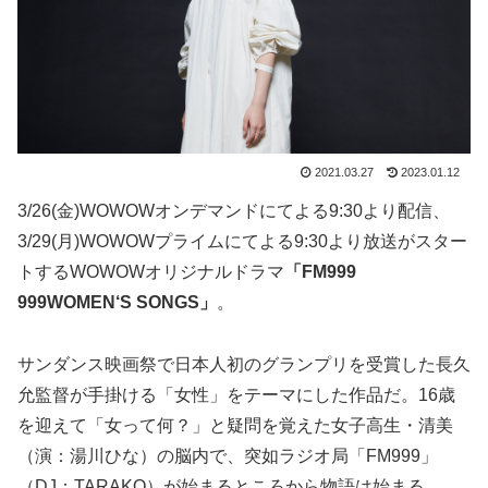
2021.03.27
2023.01.12
3/26(金)WOWOWオンデマンドにてよる9:30より配信、
3/29(月)WOWOWプライムにてよる9:30より放送がスター
トするWOWOWオリジナルドラマ
「FM999
999WOMEN‘S SONGS」
。
サンダンス映画祭で日本人初のグランプリを受賞した長久
允監督が手掛ける「女性」をテーマにした作品だ。16歳
を迎えて「女って何？」と疑問を覚えた女子高生・清美
（演：湯川ひな）の脳内で、突如ラジオ局「FM999」
（DJ：TARAKO）が始まるところから物語は始まる。