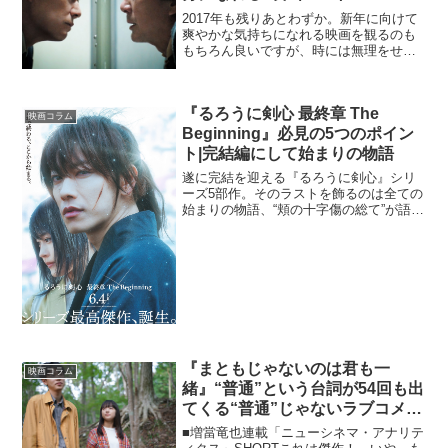
2017年も残りあとわずか。新年に向けて
爽やかな気持ちになれる映画を観るのも
もちろん良いですが、時には無理をせず
に“とことん暗い気持ちになってみる”こと
も生きるためには必要です。ここでは
2017年に公開された作品の中から、筆者
『るろうに剣心 最終章 The
が独断と偏見で...
映画コラム
Beginning』必見の5つのポイン
ト|完結編にして始まりの物語
遂に完結を迎える『るろうに剣心』シリ
ーズ5部作。そのラストを飾るのは全ての
始まりの物語、“頬の十字傷の総て”が語ら
れる『るろうに剣心 最終章 The
Beginning』です。舞台をそれまでの明治
の時代の東京から、幕末の京都に移し、
流浪人の...
『まともじゃないのは君も一
映画コラム
緒』“普通”という台詞が54回も出
てくる“普通”じゃないラブコメ快
作！
■増當竜也連載「ニューシネマ・アナリテ