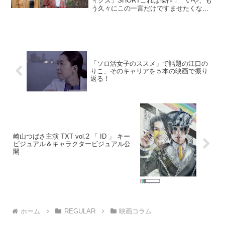
ィクス」SHORTこれは傑作！ いや、も
う久々にこの一言だけですませたくなる
ほどの作品です。恋愛経験ゼロの女子高
生（清原伽耶）が、憧れの男性（小泉孝
太郎）とその恋人（泉里香）を別れさせ
るためにカタブツ予...
「ソロ活女子のススメ」で話題の江口の
りこ、そのキャリアを５本の映画で振り
返る！
崎山つばさ主演 TXT vol.2 「 ID 」 キー
ビジュアル＆キャラクタービジュアル公
開
ホーム
REGULAR
映画コラム