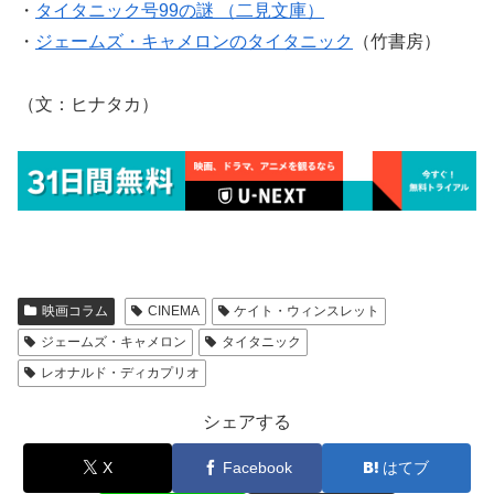
・
タイタニック号99の謎 （二見文庫）
・
ジェームズ・キャメロンのタイタニック
（竹書房）
（文：ヒナタカ）
映画コラム
CINEMA
ケイト・ウィンスレット
ジェームズ・キャメロン
タイタニック
レオナルド・ディカプリオ
シェアする
X
Facebook
はてブ