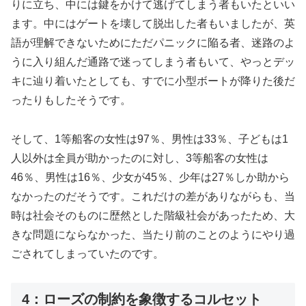
りに立ち、中には鍵をかけて逃げてしまう者もいたといい
ます。中にはゲートを壊して脱出した者もいましたが、英
語が理解できないためにただパニックに陥る者、迷路のよ
うに入り組んだ通路で迷ってしまう者もいて、やっとデッ
キに辿り着いたとしても、すでに小型ボートが降りた後だ
ったりもしたそうです。
そして、1等船客の女性は97％、男性は33％、子どもは1
人以外は全員が助かったのに対し、3等船客の女性は
46％、男性は16％、少女が45％、少年は27％しか助から
なかったのだそうです。これだけの差がありながらも、当
時は社会そのものに歴然とした階級社会があったため、大
きな問題にならなかった、当たり前のことのようにやり過
ごされてしまっていたのです。
4：ローズの制約を象徴するコルセット