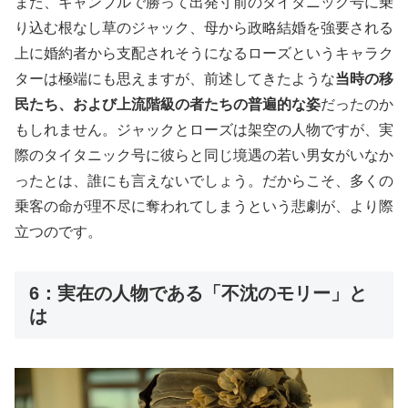
また、ギャンブルで勝って出発寸前のタイタニック号に乗
り込む根なし草のジャック、母から政略結婚を強要される
上に婚約者から支配されそうになるローズというキャラク
ターは極端にも思えますが、前述してきたような
当時の移
民たち、および上流階級の者たちの普遍的な姿
だったのか
もしれません。ジャックとローズは架空の人物ですが、実
際のタイタニック号に彼らと同じ境遇の若い男女がいなか
ったとは、誰にも言えないでしょう。だからこそ、多くの
乗客の命が理不尽に奪われてしまうという悲劇が、より際
立つのです。
6：実在の人物である「不沈のモリー」と
は