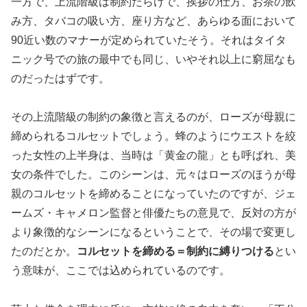
一方で、上流階級は制約だらけで、挨拶の仕方、お茶の飲
み方、タバコの吸い方、座り方など、あらゆる面において
90近い数のマナーが定められていたそう。それはタイタ
ニック号での旅の最中でも同じ、いやそれ以上に窮屈なも
のだったはずです。
その上流階級の制約の象徴と言えるのが、ローズが母親に
締められるコルセットでしょう。蜂のようにウエストを絞
った女性の上半身は、当時は「黄金の龍」とも呼ばれ、美
女の条件でした。このシーンは、元々はローズのほうが母
親のコルセットを締めることになっていたのですが、ジェ
ームズ・キャメロン監督と俳優たちの意見で、反対の方が
より象徴的なシーンになるということで、その場で変更し
たのだとか。
コルセットを締める＝制約に縛りつける
とい
う意味が、ここでは込められているのです。