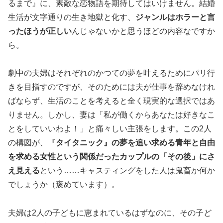
るまで』に、素敵な恋物語を期待してはいけません。結婚
生活が文字通りの生き地獄と化す、
ジャンルはホラーと言
ったほうが正しい
んじゃないかと思うほどの内容なですか
ら。
劇中の夫婦はそれぞれのかつての夢を叶えるためにパリ行
きを目指すのですが、そのためには夫が仕事を辞めなけれ
ばならず、生活のことを考えると全く現実的な選択ではあ
りません。しかし、妻は「私が働くからあなたは好きなこ
とをしていいわよ！」と痛々しい主張をします。この2人
の構図が、『
タイタニック』の夢を追い求める青年と自由
を求める女性という関係だったカップルの「その後」にさ
え見える
という……キャスティングをした人は鬼畜か何か
でしょうか（褒めています）。
夫婦は2人の子どもに恵まれているはずなのに、その子ど