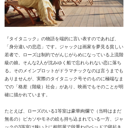
『タイタニック』の物語を端的に言い表すのであれば、
「身分違いの悲恋」です。ジャックは画家を夢見る貧しい
若者で、ローズは制約でがんじがらめになっている上流階
級の娘。そんな2人が沈みゆく船で忘れられない恋に落ち
る。そのメインプロットがドラマチックなのは言うまでも
ありませんが、実際のタイタニック号そのものに極端なま
での「格差（階級）社会」があり、映画でもそのことが明
確に描かれています。
たとえば、ローズのいる1等室は豪華絢爛で（当時はまだ
無名の）ピカソやモネの絵も持ち込まれている一方、ジャ
ックの3等室は狭い上に相部屋で段重ねのベッドで寝起き