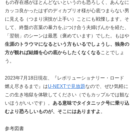
もの存在感がほとんどないというのも恐ろしく、あんなに
カッコ良かったはずのディカプリオ様が心底つまらない男
に見える（つまり演技が上手い）ことにも戦慄します。そ
して、終盤の言葉の暴力をぶつけ合う夫婦げんかを経た、
「翌朝」のシーンは最悪（褒めています）でした。もはや
生涯のトラウマになるという方もいるでしょうし、独身の
方が観れば結婚を心の底からしたくなくなる
ことでしょ
う。
2023年7月18日現在、『レボリューショナリー・ロード
燃え尽きるまで』は
U-NEXTで見放題
なので、ぜひ気軽に
この生き地獄を体験してください（でもカップルでは観な
いほうがいいです）。
ある意味でタイタニック号に乗り込
むより恐ろしいものが、そこにはありますよ
。
参考図書