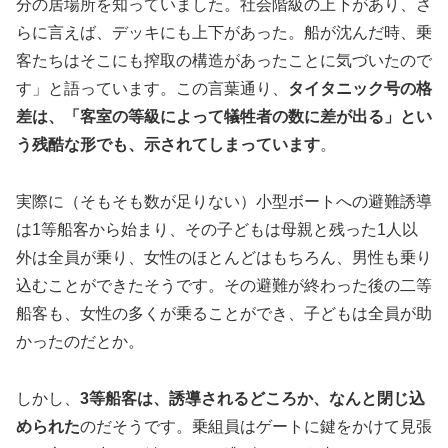
分の居場所を知っていました。社会階級の上下があり、さ
らに言えば、デッキにも上下があった。船が沈んだ時、乗
客たちはそこにも搾取の構造があったことに気づいたので
す」と語っています。この言葉通り、
タイタニック号の格
差は、「客室の等級によって犠牲者の数に差が出る」とい
う残酷な形でも、示されてしまっています
。
実際に（そもそも数が足りない）小型ボートへの避難誘導
は1等船客から始まり、その子どもは母親と残った1人以
外は全員が乗り、女性のほとんどはもちろん、男性も乗り
込むことができたそうです。その避難が終わった後の二等
船客も、女性の多くが乗ることができ、子どもは全員が助
かったのだとか。
しかし、
3等船客は、誘導されるどころか、なんと閉じ込
められた
のだそうです。乗組員はゲートに鍵をかけて見張