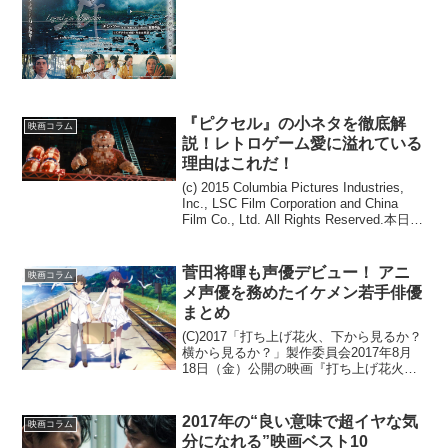
で、ならば今回はファンタジー絡みのア
クション映画でやってみ...
『ピクセル』の小ネタを徹底解
映画コラム
説！レトロゲーム愛に溢れている
理由はこれだ！
(c) 2015 Columbia Pictures Industries,
Inc., LSC Film Corporation and China
Film Co., Ltd. All Rights Reserved.本日9
月15日、金...
菅田将暉も声優デビュー！ アニ
映画コラム
メ声優を務めたイケメン若手俳優
まとめ
(C)2017「打ち上げ花火、下から見るか？
横から見るか？」製作委員会2017年8月
18日（金）公開の映画『打ち上げ花火、
下から見るか？横から見るか？』。今作
は、泣けるアニメとしても有名な『魔法
少女まどか マギカ』を生み出した、「シ
2017年の“良い意味で超イヤな気
映画コラム
ャフト」...
分になれる”映画ベスト10