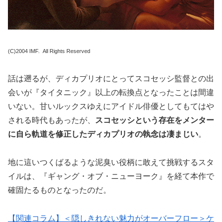
(C)2004 IMF. All Rights Reserved
話は遡るが、ディカプリオにとってスコセッシ監督との出
会いが『タイタニック』以上の転換点となったことは間違
いない。甘いルックスゆえにアイドル俳優としてもてはや
される時代もあったが、
スコセッシという存在をメンター
に自ら軌道を修正したディカプリオの執念は凄まじい
。
地に這いつくばるような泥臭い役柄に敢えて挑戦するスタ
イルは、『ギャング・オブ・ニューヨーク』を経て本作で
確固たるものとなったのだ。
【関連コラム】＜隠しきれない魅力がオーバーフロー＞ケ