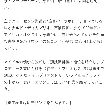
ザ・フラワームーン
』が10月20日（金）に公開を迎え
た。
主演はスコセッシ監督と6度目のコラボレーションとなる
レオナルド・ディカプリオ
。石油採掘に沸く1920年代の
アメリカ・オクラホマを舞台に、忘れ去られていた先住民
殺害事件をハリウッドの名コンビが現代に浮かび上がらせ
ていく。
アイドル俳優から脱却して演技派俳優の地位を確立し、プ
ロデュース業にも精を出すディカプリオも気づけば来年で
50歳。そんなディカプリオの輝かしいフィルモグラフィ
の中から、ぜひチェックしてほしい5作品を紹介していこ
う。
［※本記事は広告リンクを含みます。］