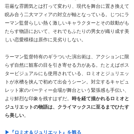
荘厳な雰囲気とは打って変わり、現代を舞台に置き換えて
睨み合う二大マフィアの対立が軸となっている。じつにラ
ーマン監督らしい熱く激しいキャラクターとその鼓動がも
たらす物語において、それでもふたりの男女が織り成す美
しい恋愛模様は原作に見劣りしない。
ラーマン監督特有のギラついた演出術は、アクションに限
らず自然に観客の目を引き寄せる力がある。たとえばポス
タービジュアルにも使用されている、ロミオとジュリエッ
トが水槽を挟んで初めて出会うシーン。対立するキャピュ
レット家のパーティー会場が舞台という緊張感も手伝い、
より鮮烈な印象を残すはずだ。
時を経て描かれるロミオと
ジュリエットの物語は、クライマックスに至るまでひたす
ら美しい
。
▶︎『ロミオ＆ジュリエット』を観る