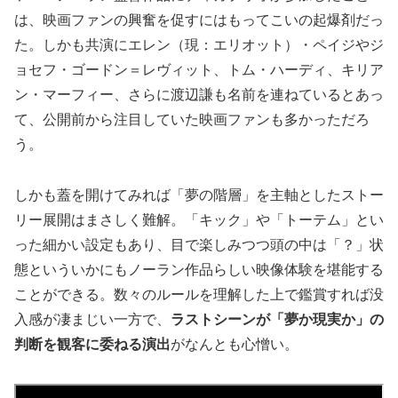
は、映画ファンの興奮を促すにはもってこいの起爆剤だっ
た。しかも共演にエレン（現：エリオット）・ペイジやジ
ョセフ・ゴードン＝レヴィット、トム・ハーディ、キリア
ン・マーフィー、さらに渡辺謙も名前を連ねているとあっ
て、公開前から注目していた映画ファンも多かっただろ
う。
しかも蓋を開けてみれば「夢の階層」を主軸としたストー
リー展開はまさしく難解。「キック」や「トーテム」とい
った細かい設定もあり、目で楽しみつつ頭の中は「？」状
態といういかにもノーラン作品らしい映像体験を堪能する
ことができる。数々のルールを理解した上で鑑賞すれば没
入感が凄まじい一方で、
ラストシーンが「夢か現実か」の
判断を観客に委ねる演出
がなんとも心憎い。