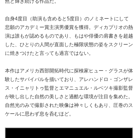
然と輝き続ける作品だ。
自身4度目（助演も含めると5度目）のノミネートにして
悲願のアカデミー賞主演男優賞を獲得。ディカプリオの熱
演は誰もが認めるものであり、もはや俳優の肩書きを超越
した、ひとりの人間が直面した極限状態の姿をスクリーン
に焼きつけたと言っても過言ではない。
本作はアメリカ西部開拓時代に探検家ヒュー・グラスが体
験したサバイバルを描いており、アレハンドロ・ゴンザレ
ス・イニャリトゥ監督とエマニュエル・ルベツキ撮影監督
が映し出した自然の美しさと過酷な環境が注目を集めた。
自然光のみで撮影された映像は神々しくもあり、圧巻のス
ケールに思わず息を呑むほど。