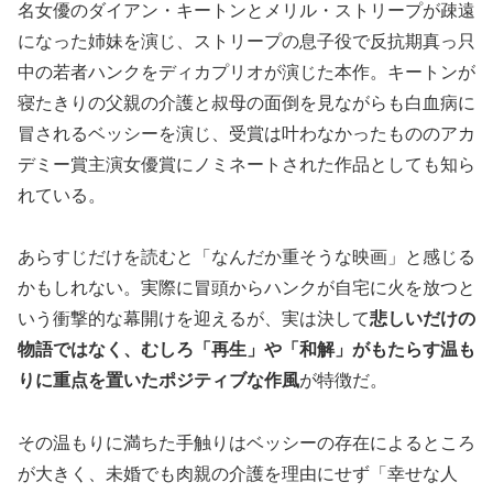
名女優のダイアン・キートンとメリル・ストリープが疎遠
になった姉妹を演じ、ストリープの息子役で反抗期真っ只
中の若者ハンクをディカプリオが演じた本作。キートンが
寝たきりの父親の介護と叔母の面倒を見ながらも白血病に
冒されるベッシーを演じ、受賞は叶わなかったもののアカ
デミー賞主演女優賞にノミネートされた作品としても知ら
れている。
あらすじだけを読むと「なんだか重そうな映画」と感じる
かもしれない。実際に冒頭からハンクが自宅に火を放つと
いう衝撃的な幕開けを迎えるが、実は決して
悲しいだけの
物語ではなく、むしろ「再生」や「和解」がもたらす温も
りに重点を置いたポジティブな作風
が特徴だ。
その温もりに満ちた手触りはベッシーの存在によるところ
が大きく、未婚でも肉親の介護を理由にせず「幸せな人