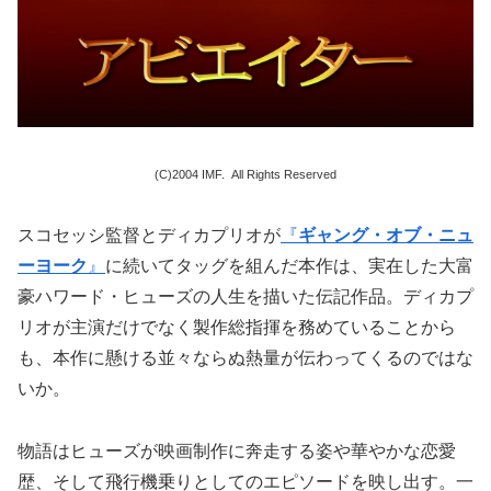
(C)2004 IMF. All Rights Reserved
スコセッシ監督とディカプリオが
『
ギャング・オブ・ニュ
ーヨーク
』
に続いてタッグを組んだ本作は、実在した大富
豪ハワード・ヒューズの人生を描いた伝記作品。ディカプ
リオが主演だけでなく製作総指揮を務めていることから
も、本作に懸ける並々ならぬ熱量が伝わってくるのではな
いか。
物語はヒューズが映画制作に奔走する姿や華やかな恋愛
歴、そして飛行機乗りとしてのエピソードを映し出す。一