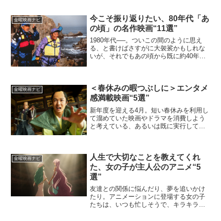
朝からついてないヒロイン（カレン・ピ
ストリアス）が、思わず前に止まってい
た車にクラクションを...
今こそ振り返りたい、80年代「あ
金曜映画ナビ
の頃」の名作映画“11選”
1980年代──。ついこの間のように思え
る、と書けばさすがに大袈裟かもしれな
いが、それでもあの頃から既に約40年が
経過したと思うとさすがに驚きを禁じえ
ない。では、なぜ80年代がそれほど古臭
く感じないのだろうか。その理由をたど
ると、近年のエン...
＜春休みの暇つぶしに＞エンタメ
金曜映画ナビ
感満載映画“5選”
新年度を迎える4月。短い春休みを利用し
て溜めていた映画やドラマを消費しよう
と考えている、あるいは既に実行してい
るという人は多いはず。何を観ればいい
か迷うという場合は、来たる新生活に向
けてテンションを高められる作品に触れ
人生で大切なことを教えてくれ
てみてはいかがだろう。...
金曜映画ナビ
た、女の子が主人公のアニメ“5
選”
友達との関係に悩んだり、夢を追いかけ
たり。アニメーションに登場する女の子
たちは、いつも忙しそうで、キラキラし
た輝きを持っている。筆者はその姿にか
つての自分の姿を重ねて共感することは