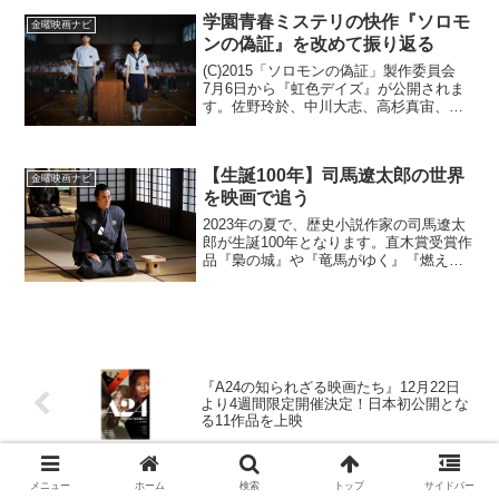
もちろん、彼女たちのパワーから勇気を
学園青春ミステリの快作『ソロモ
金曜映画ナビ
もらえることがある。さま...
ンの偽証』を改めて振り返る
(C)2015「ソロモンの偽証」製作委員会
7月6日から『虹色デイズ』が公開されま
す。佐野玲於、中川大志、高杉真宙、横
浜流星といった人気若手イケメン男優が
男子高校生に扮して繰り広げる、友情と
恋の物語。学園を舞台とする青春映画な
【生誕100年】司馬遼太郎の世界
らではの初々し...
金曜映画ナビ
を映画で追う
2023年の夏で、歴史小説作家の司馬遼太
郎が生誕100年となります。直木賞受賞作
品『梟の城』や『竜馬がゆく』『燃えよ
剣』、そして紀行エッセイ「街道をゆ
く」など多岐にわたる作品は今でも熱い
支持を受けています。▶︎『峠 最後のサム
ライ』を観る駆...
『A24の知られざる映画たち』12月22日
より4週間限定開催決定！日本初公開とな
る11作品を上映
＜中島健人の新境地＞『おまえの罪を自
メニュー
ホーム
検索
トップ
サイドバー