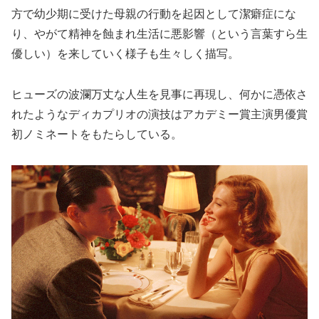
方で幼少期に受けた母親の行動を起因として潔癖症にな
り、やがて精神を蝕まれ生活に悪影響（という言葉すら生
優しい）を来していく様子も生々しく描写。
ヒューズの波瀾万丈な人生を見事に再現し、何かに憑依さ
れたようなディカプリオの演技はアカデミー賞主演男優賞
初ノミネートをもたらしている。