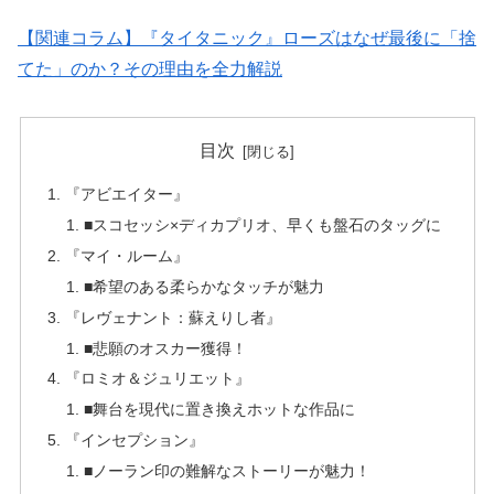
【関連コラム】『タイタニック』ローズはなぜ最後に「捨
てた」のか？その理由を全力解説
目次
『アビエイター』
■スコセッシ×ディカプリオ、早くも盤石のタッグに
『マイ・ルーム』
■希望のある柔らかなタッチが魅力
『レヴェナント：蘇えりし者』
■悲願のオスカー獲得！
『ロミオ＆ジュリエット』
■舞台を現代に置き換えホットな作品に
『インセプション』
■ノーラン印の難解なストーリーが魅力！