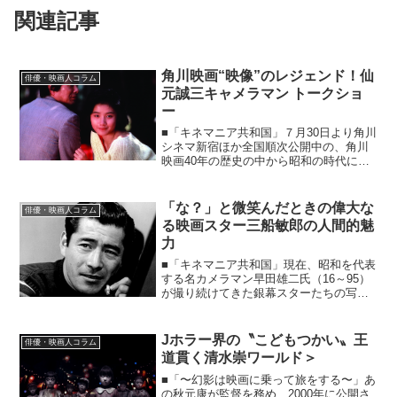
関連記事
角川映画“映像”のレジェンド！仙
俳優・映画人コラム
元誠三キャメラマン トークショ
ー
■「キネマニア共和国」７月30日より角川
シネマ新宿ほか全国順次公開中の、角川
映画40年の歴史の中から昭和の時代に放
たれた48本の作品を上映する角川映画祭
では、各作品の関係者などによるトーク
ショーも催され、盛況を博していま
「な？」と微笑んだときの偉大な
俳優・映画人コラム
す……《キネマニア共...
る映画スター三船敏郎の人間的魅
力
■「キネマニア共和国」現在、昭和を代表
する名カメラマン早田雄二氏（16～95）
が撮り続けてきた銀幕スターたちの写真
の数々が、本サイトに『特集 写真家・
早田雄二』として掲載されています。
日々、国内外のスターなどを撮影し、特
Jホラー界の〝こどもつかい〟王
俳優・映画人コラム
に女優陣から絶大な信...
道貫く清水崇ワールド＞
■「〜幻影は映画に乗って旅をする〜」あ
の秋元康が監督を務め、2000年に公開さ