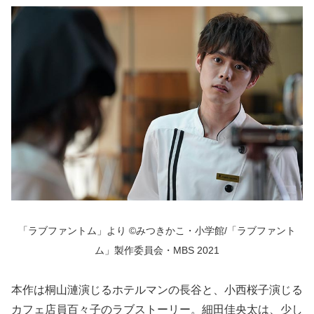
「ラブファントム」より ©みつきかこ・小学館/「ラブファント
ム」製作委員会・MBS 2021
本作は桐山漣演じるホテルマンの長谷と、小西桜子演じる
カフェ店員百々子のラブストーリー。細田佳央太は、少し