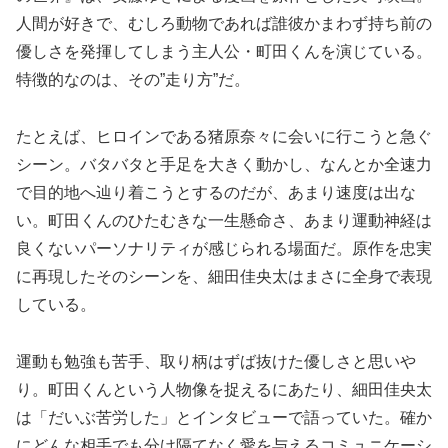
人間が好きで、むしろ動物であれば誰彼かまわず持ち前の
優しさを発揮してしまう主人公・町田くんを演じている。
特徴的なのは、その”走り方”だ。
たとえば、ヒロインである猪原奈々に会いに行こうと急ぐ
シーン。バタバタと手足を大きく動かし、なんとか全速力
で目的地へ辿り着こうとするのだが、あまり速度は出な
い。町田くんのひたむきな一生懸命さ、あまり運動神経は
良くないパーソナリティが感じられる場面だ。原作を忠実
に再現したそのシーンを、細田佳央太はまさに全身で表現
している。
運動も勉強も苦手、取り柄はずば抜けた優しさと思いや
り。町田くんという人物像を捉えるにあたり、細田佳央太
は「だいぶ苦労した」とインタビューで語っていた。確か
にどんな相手でも分け隔てなく愛を与えるコミュニケーシ