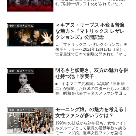
れて以降一切ソフト化がされていない幻
の映画『川の流れのように』以来16年ぶ
りとなる、滝沢秀明主演映画『こどもつ
かい』が6月17日から公開される。
(C)2017「こ...
＜キアヌ・リーブス 不変＆普遍
俳優・映画人コラム
な魅力＞『マトリックス レザレ
クションズ』公開記念
→『マトリックス レザレクションズ』画
像ギャラリーへ2021年12月17日（金）、
世界最速で日本で劇場公開された『マト
リックス レザレクションズ』。2003年に
連続公開された前々作『マトリックス リ
ローデッド』、前作『マトリックス レボ
明るさと妖艶さ、双方の魅力を併
俳優・映画人コラム
リュ...
せ持つ池上季実子
■「キネマニア共和国」写真家『早田雄
二』が撮影した銀幕のスターたちvol.19現
在、昭和を代表する名カメラマン早田雄
二氏（16～95）が撮り続けてきた銀幕ス
ターたちの写真の数々が、本サイトに
『特集 写真家・早田雄二』として掲載
モーニング娘。の魅力を考える｜
俳優・映画人コラム
されています。...
女性ファンが多いワケは？
1998年の結成から24年経ち、女性アイド
ルグループとして最長の活動年数を誇る
モーニング娘。近年女性ファンが急増し