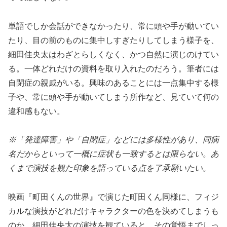
単語でしか会話ができなかったり、常に頭や手が動いてい
たり、目の前のものに集中しすぎたりしてしまう様子を、
細田佳央太はわざとらしくなく、かつ自然に演じのけてい
る。一体どれだけの資料を取り入れたのだろう。筆者には
自閉症の親戚がいる。興味のあることには一点集中する様
子や、常に頭や手が動いてしまう所作など、見ていて何の
違和感もない。
※「発達障害」や「自閉症」などには多様性があり、同病
名だからといって一概に症状も一致するとは限らない。あ
くまで演技を観た印象を語っている点を了承願いたい。
映画『町田くんの世界』で演じた町田くん同様に、フィジ
カルな演技がどれだけキャラクターの色を決めてしまうも
のか。細田佳央太の演技を観ていると、その覚悟までしっ