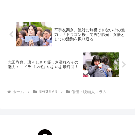
ているとのことで、12月24日の日テレ
「MUSIC BLOOD」のゲストで「なぜモ
ーニング娘。は女性たちの心を掴んで離
さないの...
平手友梨奈、絶対に無視できないその魅
力：「ドラゴン桜」で再び脚光！女優と
しての活動を振り返る
志田彩良、凛々しさと優しさ溢れるその
魅力：「ドラゴン桜」いよいよ最終回！
ホーム
REGULAR
俳優・映画人コラム