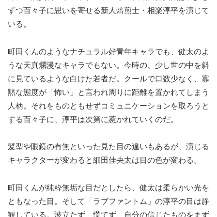
ずつ百々子に思いを寄せる新人焙煎士・相楽淳平を演じて
いる。
町田くんのようなナチュラル好青年キャラでも、健太のよ
うな天真爛漫なキャラでもない。今時の、少し世の中を斜
に見ているような白けた若者だ。クールで口数少なく、寡
黙な態度が「怖い」と言われ周りに距離を置かれてしまう
人柄。それをものともせずコミュニケーションを取ろうと
する百々子に、淳平は次第に惹かれていくのだ。
髪型や眼鏡の有無といった見た目の違いもあるが、演じる
キャラクターが変わると細田佳央太は目の色が変わる。
町田くんが純粋無垢な目だとしたら、健太は柔らかい光を
ともなった目。そして「ラブファントム」の淳平の目は静
観している。波立たず、慌てず、自分の信じたものをまず