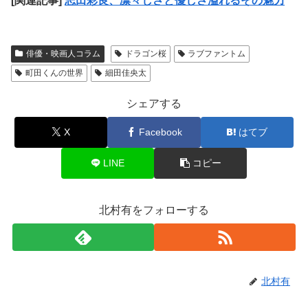
[関連記事]
志田彩良、凛々しさと優しさ溢れるその魅力
俳優・映画人コラム
ドラゴン桜
ラブファントム
町田くんの世界
細田佳央太
シェアする
X
Facebook
はてブ
LINE
コピー
北村有をフォローする
北村有