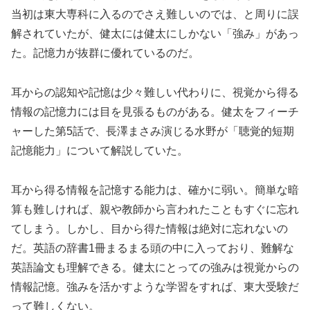
当初は東大専科に入るのでさえ難しいのでは、と周りに誤
解されていたが、健太には健太にしかない「強み」があっ
た。記憶力が抜群に優れているのだ。
耳からの認知や記憶は少々難しい代わりに、視覚から得る
情報の記憶力には目を見張るものがある。健太をフィーチ
ャーした第5話で、長澤まさみ演じる水野が「聴覚的短期
記憶能力」について解説していた。
耳から得る情報を記憶する能力は、確かに弱い。簡単な暗
算も難しければ、親や教師から言われたこともすぐに忘れ
てしまう。しかし、目から得た情報は絶対に忘れないの
だ。英語の辞書1冊まるまる頭の中に入っており、難解な
英語論文も理解できる。健太にとっての強みは視覚からの
情報記憶。強みを活かすような学習をすれば、東大受験だ
って難しくない。