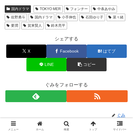
国内ドラマ
TOKYO MER
フォンチー
中条あやみ
佐野勇斗
国内ドラマ
小手伸也
石田ゆり子
菜々緒
要潤
賀来賢人
鈴木亮平
シェアする
X
Facebook
はてブ
LINE
コピー
ぐみをフォローする
ぐみ
メニュー
ホーム
検索
トップ
サイドバー