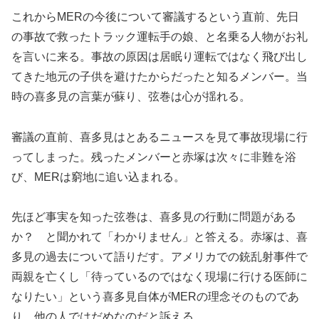
これからMERの今後について審議するという直前、先日
の事故で救ったトラック運転手の娘、と名乗る人物がお礼
を言いに来る。事故の原因は居眠り運転ではなく飛び出し
てきた地元の子供を避けたからだったと知るメンバー。当
時の喜多見の言葉が蘇り、弦巻は心が揺れる。
審議の直前、喜多見はとあるニュースを見て事故現場に行
ってしまった。残ったメンバーと赤塚は次々に非難を浴
び、MERは窮地に追い込まれる。
先ほど事実を知った弦巻は、喜多見の行動に問題がある
か？ と聞かれて「わかりません」と答える。赤塚は、喜
多見の過去について語りだす。アメリカでの銃乱射事件で
両親を亡くし「待っているのではなく現場に行ける医師に
なりたい」という喜多見自体がMERの理念そのものであ
り、他の人ではだめなのだと訴える。