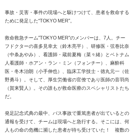
事故・災害・事件の現場へと駆けつけて、患者を救命する
ために発足した“TOKYO MER”。
救命救急チーム”TOKYO MER”のメンバーは、7人。チー
フドクターの喜多見幸太（鈴木亮平）、研修医・弦巻比奈
（中条あやみ）、看護師・蔵前夏梅（菜々緒）とベトナム
人看護師・ホアン・ラン・ミン（フォンチー）、麻酔科
医・冬木治朗（小手伸也）、臨床工学技士・徳丸元一（佐
野勇斗）。そして、厚生労働省の官僚であり医師の音羽尚
（賀来賢人）。その誰もが救命医療のスペシャリストたち
だ。
発足記念式典の最中、バス事故で重篤患者が出ているとの
通報を受けて、チームは現場へと急行する。そこには、何
人もの命の危機に瀕した患者が待ち受けていた！ 複数の