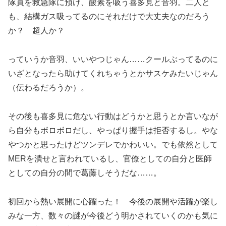
隊員を救急隊に預け、酸素を吸う喜多見と音羽。二人と
も、結構ガス吸ってるのにそれだけで大丈夫なのだろう
か？ 超人か？
っていうか音羽、いいやつじゃん……クールぶってるのに
いざとなったら助けてくれちゃうとかサスケみたいじゃん
（伝わるだろうか）。
その後も喜多見に危ない行動はどうかと思うとか言いなが
ら自分もボロボロだし、やっぱり握手は拒否するし。やな
やつかと思ったけどツンデレでかわいい。でも依然として
MERを潰せと言われているし、官僚としての自分と医師
としての自分の間で葛藤しそうだな……。
初回から熱い展開に心躍った！ 今後の展開や活躍が楽し
みな一方、数々の謎が今後どう明かされていくのかも気に