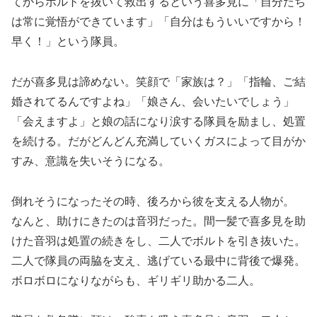
てからボルトを抜いて救出するという喜多見に「自分たち
は常に覚悟ができています」「自分はもういいですから！
早く！」という隊員。
だが喜多見は諦めない。笑顔で「家族は？」「指輪、ご結
婚されてるんですよね」「娘さん、会いたいでしょう」
「会えますよ」と娘の話になり涙する隊員を励まし、処置
を続ける。だがどんどん充満していくガスによって目がか
すみ、意識を失いそうになる。
倒れそうになったその時、後ろから彼を支える人物が。
なんと、助けにきたのは音羽だった。間一髪で喜多見を助
けた音羽は処置の続きをし、二人でボルトを引き抜いた。
二人で隊員の両脇を支え、逃げている最中に背後で爆発。
ボロボロになりながらも、ギリギリ助かる二人。