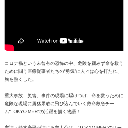
コロナ禍という未曾有の恐怖の中、危険を顧みず命を救う
ために闘う医療従事者たちの“勇気”に人々は心を打たれ、
胸を熱くした。
重大事故、災害、事件の現場に駆けつけ、命を救うために
危険な現場に勇猛果敢に飛び込んでいく救命救急チー
ム“TOKYO MER”の活躍を描く物語！
主演・鈴木亮平が演じる主人公は、“TOKYO MER”のリー