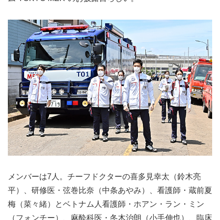
メンバーは7人。チーフドクターの喜多見幸太（鈴木亮
平）、研修医・弦巻比奈（中条あやみ）、看護師・蔵前夏
梅（菜々緒）とベトナム人看護師・ホアン・ラン・ミン
（フォンチー）、麻酔科医・冬木治朗（小手伸也）、臨床