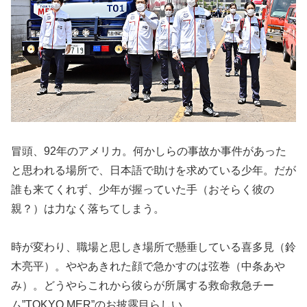
冒頭、92年のアメリカ。何かしらの事故か事件があった
と思われる場所で、日本語で助けを求めている少年。だが
誰も来てくれず、少年が握っていた手（おそらく彼の
親？）は力なく落ちてしまう。
時が変わり、職場と思しき場所で懸垂している喜多見（鈴
木亮平）。ややあきれた顔で急かすのは弦巻（中条あや
み）。どうやらこれから彼らが所属する救命救急チー
ム”TOKYO MER”のお披露目らしい。