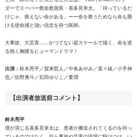
ダーでスーパー救命救急医・喜多見幸太。「待っているだ
けじゃ、救えない命がある」ーー命を救うためなら命も懸
ける使命感と強い信念を持つ医師。
大事故、大災害……かつてない超スケールで描く、命を巡
る熱く胸躍るヒューマンドラマ！
出演：
鈴木亮平／賀来賢人／中条あやみ／菜々緒／小手伸
也／佐野勇斗／石田ゆりこ／要潤
【出演者放送前コメント】
鈴木亮平
僕が演じる喜多見幸太は、患者が搬送されてくるのを待っ
ているのではなく、自ら事故や災害の現場に駆けつけ、い