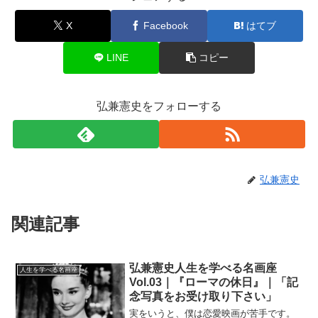
X
Facebook
はてブ
LINE
コピー
弘兼憲史をフォローする
弘兼憲史
関連記事
弘兼憲史人生を学べる名画座
人生を学べる名画座
Vol.03｜『ローマの休日』｜「記
念写真をお受け取り下さい」
実をいうと、僕は恋愛映画が苦手です。