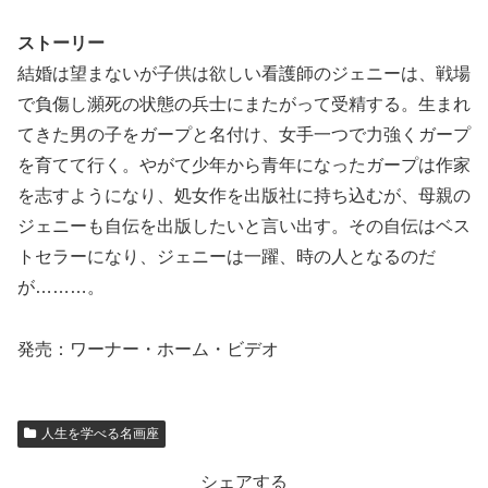
ストーリー
結婚は望まないが子供は欲しい看護師のジェニーは、戦場
で負傷し瀕死の状態の兵士にまたがって受精する。生まれ
てきた男の子をガープと名付け、女手一つで力強くガープ
を育てて行く。やがて少年から青年になったガープは作家
を志すようになり、処女作を出版社に持ち込むが、母親の
ジェニーも自伝を出版したいと言い出す。その自伝はベス
トセラーになり、ジェニーは一躍、時の人となるのだ
が………。
発売：ワーナー・ホーム・ビデオ
人生を学べる名画座
シェアする