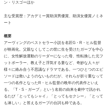
ン・リスゴーほか
主な受賞歴：アカデミー賞助演男優賞、助演女優賞ノミネ
ート
概要
アーヴィングのベストセラー小説を名匠G・R・ヒル監督
が映画化。父親なくしてこの世に生を受けたガープを中心
に、女性解放運動のリーダーになった母、性転換した元フ
ットボーラー、教え子と浮気する妻など、奇妙な人々が
様々に絡み合う不思議なドラマである。一つひとつのエピ
ソードは救いようのないものだが、それらが折り重なって
一つの名作となったR・ヒル監督の晩年の代表作といえ
る。「T・S・ガープ」という名前の由来を劇中で訊かれ
るたび「とってもシャイ」「とってもセクシー」「とって
も淋しい」と答えるガープの台詞も粋である。