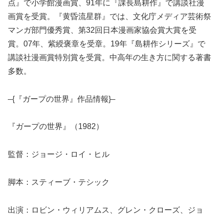
点』で小学館漫画賞、91年に『課長島耕作』で講談社漫
画賞を受賞。『黄昏流星群』では、文化庁メディア芸術祭
マンガ部門優秀賞、第32回日本漫画家協会賞大賞を受
賞。07年、紫綬褒章を受章。19年『島耕作シリーズ』で
講談社漫画賞特別賞を受賞。中高年の生き方に関する著書
多数。
–{『ガープの世界』作品情報}–
『ガープの世界』（1982）
監督：ジョージ・ロイ・ヒル
脚本：スティーブ・テシック
出演：ロビン・ウィリアムス、グレン・クローズ、ジョ