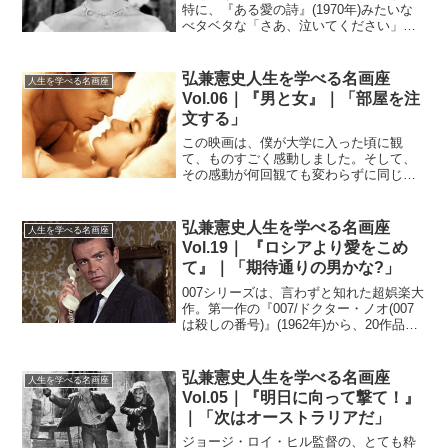
特に、『ある愛の詩』(1970年)みたいな
べタベタな「さあ、泣いてください」と
いうようなものがダメなのです。『愛と
死をみつめて』(1964年)も苦手で、「ま
こ、甘えてばかりでごめんネ」なんて聞
弘兼憲史人生を学べる名画座
人生を学べる名画座
くと、つい「...
Vol.06｜『男と女』｜「部屋を注
文する」
この映画は、僕が大学に入った頃に観
て、ものすごく感動しました。そして、
その感動が何回観ても変わらずに同じよ
うに続いている。何度観ても「新しい」
のです。映画に限らず、優れた美術作品
というのは何年たっても新しさを失わな
弘兼憲史人生を学べる名画座
人生を学べる名画座
いものですが、『男と女』の...
Vol.19｜ 『ロシアより愛をこめ
て』｜「期待通りの男かな?」
007シリーズは、言わずと知れた超娯楽大
作。第一作の『007/ドクター・ノオ(007
は殺しの番号)』(1962年)から、20作品以
上が作られています。007シリーズが出る
前は冷戦の影響もあってか、「スパイは
暗い」というイメージがありました。...
弘兼憲史人生を学べる名画座
人生を学べる名画座
Vol.05｜『明日に向って撃て！』
｜「次はオーストラリアだ」
ジョージ・ロイ・ヒル監督の、とても粋