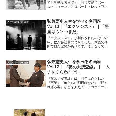
でお洒落な映画です。同じ監督でポー
ル・ニューマンとロバート・レッドフォ
ードが主演した『スティング』(1973年)
という作品があります。この映画はアカ
デミー賞を独占しましたが(作品賞・監督
弘兼憲史人生を学べる名画座
人生を学べる名画座
賞・脚本賞・ミュー...
Vol.10｜『エクソシスト』｜「悪
魔はウソつきだ」
『エクソシスト』が製作されたのは1973
年、僕が会社員のときでした。大阪の梅
田で観た記憶があります。今となっては
よくある話ですが、「悪魔がとり憑く」
というテーマをここまで正面から取り上
げた映画は、それまでなかった。だか
弘兼憲史人生を学べる名画座
ら、思いっきり「恐怖」...
人生を学べる名画座
Vol.17｜ 『夜の大捜査線』｜「ム
チをくらわすぞ!」
『夜の大捜査線』は、同年に作られた
『卒業』『俺たちに明日はない』『招か
れざる客』などを抑えて、アカデミー賞
作品賞を獲得した傑作です。監督のノー
マン・ジュイソンは、スティーブ・マッ
クィーン主演の『シンシナティ・キッ
ド』(1965年)で注目され...