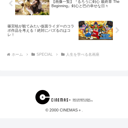
【画像一覧】『るろうに剣心 最終章 The
Beginning』剣心と巴の幸せな日々
篠宮暁が観てみたい仮面ライダーのコラ
ボ作品を考える！絶対にバズるのはコ
レ！
ホーム
SPECIAL
人生を学べる名画座
© 2000 CINEMAS＋.