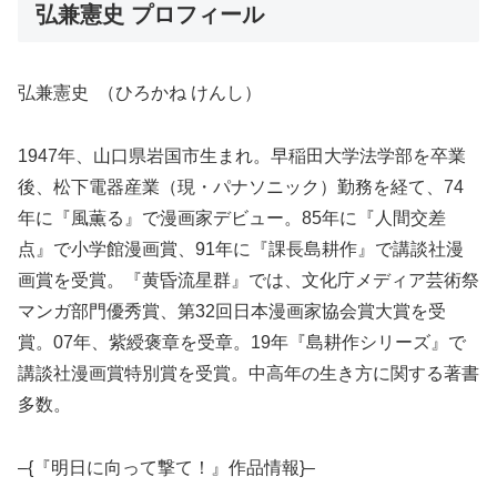
弘兼憲史 プロフィール
弘兼憲史 （ひろかね けんし）
1947年、山口県岩国市生まれ。早稲田大学法学部を卒業
後、松下電器産業（現・パナソニック）勤務を経て、74
年に『風薫る』で漫画家デビュー。85年に『人間交差
点』で小学館漫画賞、91年に『課長島耕作』で講談社漫
画賞を受賞。『黄昏流星群』では、文化庁メディア芸術祭
マンガ部門優秀賞、第32回日本漫画家協会賞大賞を受
賞。07年、紫綬褒章を受章。19年『島耕作シリーズ』で
講談社漫画賞特別賞を受賞。中高年の生き方に関する著書
多数。
–{『明日に向って撃て！』作品情報}–