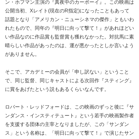
ン・ホフマン主演の『真夜中のカーボーイ』。この映画は
公開当初、Xレイト(現在のR指定)になったこともあって
話題となり「アメリカン・ニューシネマの傑作」ともいわ
れたもので、同年の『明日に向って撃て！』があれほどい
い作品なのに作品賞も監督賞も獲れなかった。対抗馬に素
晴らしい作品があったのは、運が悪かったとしか言いよう
がありません。
そこで、アカデミーの会員が「申し訳ない」ということ
で、同じ監督、同じキャストによる次回作『スティング』
に賞をあげたという説もあるくらいなんです。
ロバート・レッドフォードは、この映画のずっと後に『サ
ンダンス・インスティテュート』という若手の映画製作者
を支援する団体の主宰となりましたが、この「サンダン
ス」という名称は、「明日に向って撃て！』で演じたサン