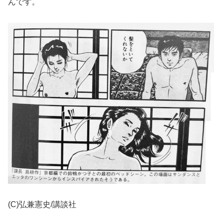
んです。
(C)弘兼憲史/講談社