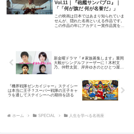
いものですが、『男と女』の...
Vol.11｜『砲艦サンパブロ』｜
「「何が旗だ 何が名誉だ」」
この映画は日本ではあまり知られていま
せんが、隠れた名画といえる作品です。
この作品の年にアカデミー賞作品賞を獲
ったのは、フレッド·ジンネマン監督の
『わが命つきるとも』です。この映画も
なかなかよかったのですが、僕は断然
『砲艦サンパブロ』をお薦め...
新金曜ドラマ『＃家族募集します』重岡
大毅がシングルファーザーに！木村文
乃、仲野太賀、岸井ゆきのとひとつ屋根
の下で子育てに奮闘
『機界戦隊ゼンカイジャー』ステイシー
は本当に王子？スーパー戦隊の王子キャ
ラを通してステイシーへの期待を語る
ホーム
SPECIAL
人生を学べる名画座