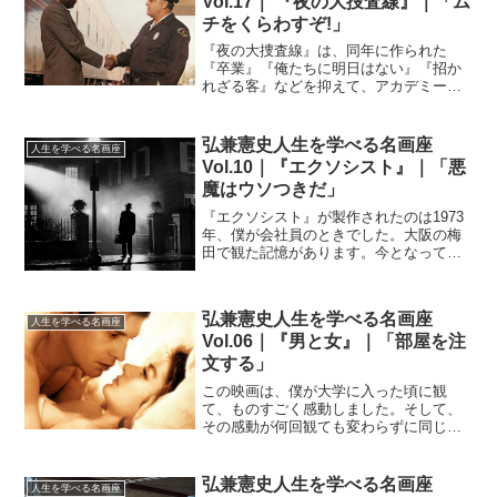
Vol.17｜ 『夜の大捜査線』｜「ム
チをくらわすぞ!」
『夜の大捜査線』は、同年に作られた
『卒業』『俺たちに明日はない』『招か
れざる客』などを抑えて、アカデミー賞
作品賞を獲得した傑作です。監督のノー
マン・ジュイソンは、スティーブ・マッ
クィーン主演の『シンシナティ・キッ
弘兼憲史人生を学べる名画座
人生を学べる名画座
ド』(1965年)で注目され...
Vol.10｜『エクソシスト』｜「悪
魔はウソつきだ」
『エクソシスト』が製作されたのは1973
年、僕が会社員のときでした。大阪の梅
田で観た記憶があります。今となっては
よくある話ですが、「悪魔がとり憑く」
というテーマをここまで正面から取り上
げた映画は、それまでなかった。だか
弘兼憲史人生を学べる名画座
ら、思いっきり「恐怖」...
人生を学べる名画座
Vol.06｜『男と女』｜「部屋を注
文する」
この映画は、僕が大学に入った頃に観
て、ものすごく感動しました。そして、
その感動が何回観ても変わらずに同じよ
うに続いている。何度観ても「新しい」
のです。映画に限らず、優れた美術作品
というのは何年たっても新しさを失わな
弘兼憲史人生を学べる名画座
人生を学べる名画座