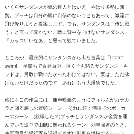
いくらサンダンスが銃の達人とはいえ、やはり多勢に無
勢。ブッチは自分の腕に自信のないこともあって、激流に
飛び降りようと提案します。でも、サンダンスは「俺は戦
う」と言って聞かない。敵に背中を向けないサンダンス、
「カッコいいなあ」と思って観ていました。
ところが、最終的にサンダンスから出た言葉は「I can’t
swim!」 早撃ちで百発百中、泣く子も黙るサンダンス・キ
ッドは、勇敢に戦いたかったわけではない。実は、ただ泳
げないだけだったのです。あれはもう大爆笑でした。
他にもこの作品には、無声映画のようにフィルムがカラカ
ラと回る感じの冒頭シーン、 それに続く酒場でのポーカ
ーのシーン、(就職した？)ブッチとサンダンスが金貨を運
んでいる途中で山賊に襲われるシーン、列車強盗のとき、
生真面目な銀行家を説得できずに列車を爆破するシーン、