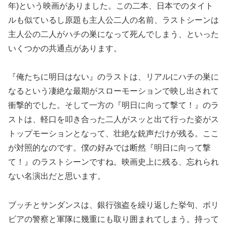
年)という映画がありました。この二本、日本でのタイト
ルも似ているし原題も主人公二人の名前、ラストシーンは
主人公の二人がハチの巣になって死んでしまう、といった
いくつかの共通点があります。
『俺たちに明日はない』のラストは、リアルにハチの巣に
なるという凄絶な最期がスローモーションで映し出されて
衝撃的でした。そして一方の『明日に向って撃て！』のラ
ストは、軽口を叩き合った二人がスッと出て行った姿がス
トップモーションとなって、壮絶な銃声だけが残る。ここ
が対照的なのです。僕の好みでは断然『明日に向って撃
て！』のラストシーンですね。映画史上に残る、忘れられ
ない名演出だと思います。
ブッチとサンダンスは、銀行強盗を繰り返した挙句、ボリ
ビアの警察と軍隊に幾重にも取り囲まれてしまう。持って