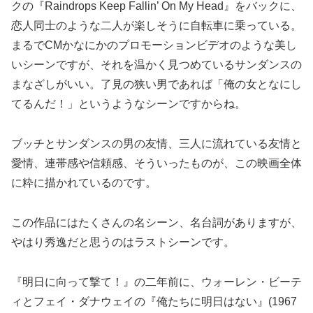
クの『Raindrops Keep Fallin’ On My Head』をバックに、
恋人同士のような二人が楽しそうに自転車に乗っている。
まるでCMかなにかのプロモーションビデオのような美し
いシーンですが、それを温かく見つめているサンダンスの
まなざしがいい。了見の狭い男であれば「俺の女となにし
てるんだ！」というようなシーンですからね。
ブッチとサンダンスの男の友情、三人に流れている友情と
愛情、連帯感や信頼感、そういったものが、この映画全体
に粋に描かれているのです。
この作品にはたくさんの名シーン、名台詞がありますが、
やはり秀逸だと思うのはラストシーンです。
『明日に向って撃て！』の二年前に、ウォーレン・ビーテ
ィとフェイ・ダナウェイの『俺たちに明日はない』(1967