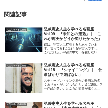
関連記事
弘兼憲史人生を学べる名画座
人生を学べる名画座
Vol.09｜『未知との遭遇』｜「こ
れが現実かどうか知りたかった」
僕は、宇宙人は存在すると思っていま
す。言ってみれば我々も宇宙人ですし、
これだけ広い宇宙の中で、存在しないと
いうほうが不自然だと思うのです。宇宙
の起源として有力なジョージ・ガモフと
いう科学者のビッグバン理論によれば、
弘兼憲史人生を学べる名画座
人生を学べる名画座
かつて宇宙はギューッと凝縮...
Vol.15｜ 『シャイニング』｜「仕
事ばかりで遊ばない」
スティーブン・キング原作の映画は数多
くありますが、どちらかといえばB級ホラ
ー作品が多い。ところが監督が違うと、
ここまで格調の高いホラー映画になるの
かという、一番のいい例がこの『シャイ
ニング』です。名匠・スタンリー・キュ
弘兼憲史人生を学べる名画座
ーブリックの手にかかっ...
人生を学べる名画座