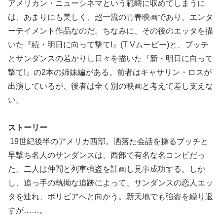
アメリカン・ニューシネマという範疇に収めてしまうに
は、あまりにも美しく、超一流の青春映画であり、エンタ
ーテイメント作品なのだ。ちなみに、その後のエッタを描
いた『続・明日に向って撃て!』(T Vムービー)と、ブッチ
とサンダンスの若かりし日々を描いた『新・明日に向って
撃て!』の2本の姉妹編がある。前者はキャサリン・ロスが
出演しているが、後者は全く別の映画と考えて差し支えな
い。
ストーリー
19世紀後半のアメリカ西部。洒落た会話を操るブッチと
早撃ち名人のサンダンスは、西部で有名な名コンビだっ
た。二人は仲間と列車強盗を計画し見事成功する。しか
し、追っ手の執拗な追跡によって、サンダンスの恋人エッ
タを連れ、ボリビアへと向かう。新天地でも強盗を繰り返
すが……。