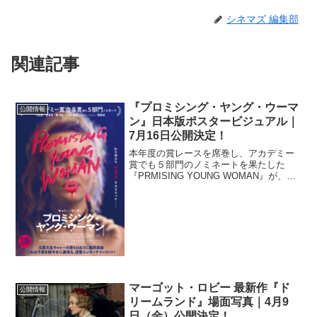
シネマズ 編集部
関連記事
『プロミシング・ヤング・ウーマ
公開情報
ン』日本版ポスタービジュアル｜
7月16日公開決定！
本年度の賞レースを席巻し、アカデミー
賞でも５部門のノミネートを果たした
『PRMISING YOUNG WOMAN』が、邦
題『プロミシング・ヤング・ウーマン』
として7月16日に公開決定。日本版ポスタ
ービジュアルが解禁された。タイトルの
意味する...
マーゴット・ロビー 最新作『ド
公開情報
リームランド』場面写真｜4月9
日（金）公開決定！