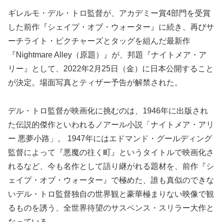
ギレルモ・デル・トロ監督が、アカデミー賞4部門を受賞
した前作『シェイプ・オブ・ウォーター』に続き、再びサ
ーチライト・ピクチャーズとタッグを組んだ最新作
『Nightmare Alley（原題）』が、邦題『ナイトメア・ア
リー』として、2022年2月25日（金）に日本公開すること
が決定。場面写真とティザー予告が解禁された。
デル・トロ監督が映画化に挑むのは、1946年に出版され
た伝説的傑作といわれるノアール小説「ナイトメア・アリ
ー 悪夢小路」。 1947年にはエドマンド・グールディング
監督によって『悪魔の往く町』というタイトルで映画化さ
れるなど、今も名作として語り継がれる題材を、前作『シ
ェイプ・オブ・ウォーター』で極めた、誰も真似のできな
いデル・トロ監督独自の世界観と豪華極まりない映像で観
るものを誘う、全世界待望のサスペンス・スリラー大作と
なっている。