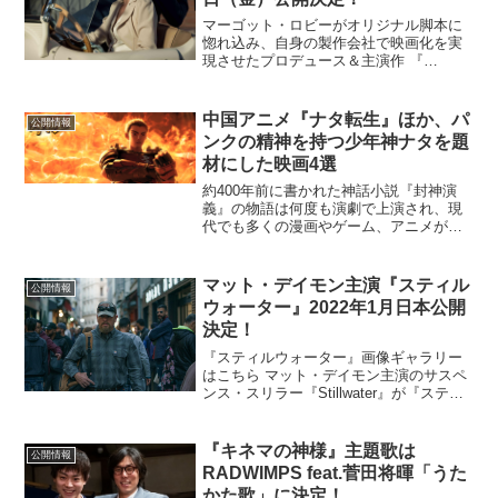
マーゴット・ロビーがオリジナル脚本に
惚れ込み、自身の製作会社で映画化を実
現させたプロデュース＆主演作 『
Dreamland 』（原題）が 『ドリームラン
ド』の邦題で 4月9 日（金） より 新宿武
蔵野館ほか全国公開することが決定し、
中国アニメ『ナタ転生』ほか、パ
公開情報
場面写...
ンクの精神を持つ少年神ナタを題
材にした映画4選
約400年前に書かれた神話小説『封神演
義』の物語は何度も演劇で上演され、現
代でも多くの漫画やゲーム、アニメが作
られてきた。2021年は『ナタ転生』が３
DCGアニメ―ション映画として2月26日
（金）より公開中だ。中国文学の研究者
マット・デイモン主演『スティル
公開情報
である関西大学...
ウォーター』2022年1月日本公開
決定！
『スティルウォーター』画像ギャラリー
はこちら マット・デイモン主演のサスペ
ンス・スリラー『Stillwater』が『スティ
ルウォーター』の邦題で、2022年1月より
全国公開されることが決定した。本作
は、第88 回アカデミー賞®作品賞受賞
『キネマの神様』主題歌は
公開情報
『ス...
RADWIMPS feat.菅田将暉「うた
かた歌」に決定！