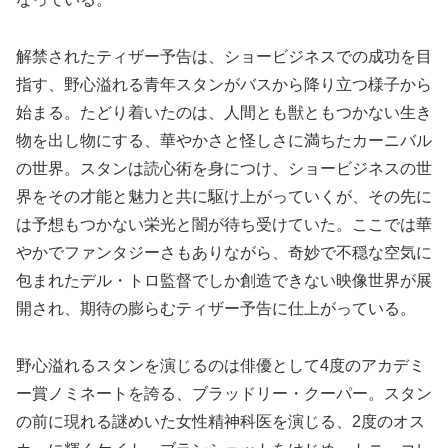
解禁されたティザー予告は、ショービジネスでの成功を目
指す、野心溢れる青年スタンがバスから降り立つ様子から
始まる。たどり着いたのは、人間とも獣ともつかない生き
物を出し物にする、華やかさと怪しさに満ちたカーニバル
の世界。スタンは読心術を身につけ、ショービジネスの世
界をその才能と魅力と共に駆け上がっていくが、その先に
は予想もつかない栄光と闇が待ち受けていた。ここでは華
やかでファンタジーさもありながら、奇妙で不穏な空気に
包まれたデル・トロ監督でしか創造できない映像世界が展
開され、期待の膨らむティザー予告に仕上がっている。
野心溢れるスタンを演じるのは俳優として4度のアカデミ
ー賞ノミネートを誇る、ブラッドリー・クーパー。スタン
の前に現れる謎めいた女性精神科医を演じる、2度のオス