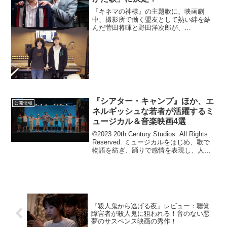
『キネマの神様』の主題歌に、映画劇
中、撮影所で働く盟友として熱い絆を結
んだ菅田将暉と野田洋次郎が、
RADWIMPS feat.菅田将暉として初タッ
グを組んだ「うたかた歌」に決定した。
野田が作詞作曲を務め、ゲストボーカル
として菅田を迎えた本楽...
『シアター・キャンプ』ほか、エ
公開情報
ネルギッシュな若者が活躍するミ
ュージカル＆音楽映画4選
©2023 20th Century Studios. All Rights
Reserved. ミュージカルをはじめ、歌で
物語を紡ぎ、踊りで感情を表現し、人々
に心震える感動を与え続けてきた音楽映
画。歌や踊りから観客へ感情を伝染さ
せ、観るも...
『殺人鬼から逃げる夜』レビュー：聴覚
障害者が殺人鬼に狙われる！音のない悪
夢のサスペンス映画の秀作！