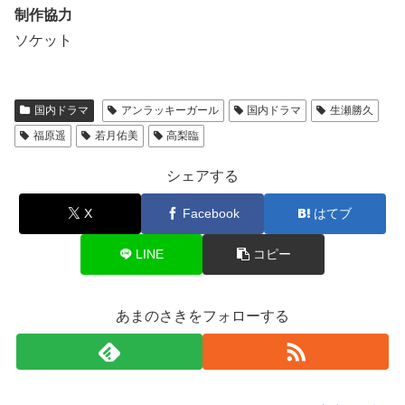
制作協力
ソケット
国内ドラマ
アンラッキーガール
国内ドラマ
生瀬勝久
福原遥
若月佑美
高梨臨
シェアする
X
Facebook
はてブ
LINE
コピー
あまのさきをフォローする