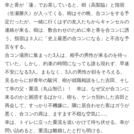
幸と香が「蓮」でお茶していると、樹（高梨臨）と指宿
（生瀬勝久）が入ってくる。樹はその晩、合コンをする予
定だったが、一緒に行くはずの友人たちからキャンセルの
連絡が来る。樹は、数合わせのために幸と香を合コンに誘
う。指宿は３人に「史上最悪の合コンになる」と不吉な予
言をする。
合コン場所に集まった3人は、相手の男性が来るのを待っ
ていた。しかし、約束の時間になっても誰も現れず、早速
不安になる3人。まもなく、3人の男性が顔をそろえる。
見るからに好青年の駿河、樹が就職相談をした吉田、そし
て幸の父・重流（丸山智己）！ 幸は、なぜ父が合コンに
来るのかと困惑するばかり。樹も、ケンカ別れした吉田と
再会して、すっかり不機嫌に。隣に居合わせた客はガラが
悪く、合コンの席は、ますます不穏な空気に…。
幸は、トイレに立った重流を追いかけて待ち伏せる。幸が
問い詰めると、重流は離婚したと打ち明ける。