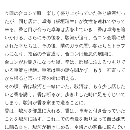
今回の合コンで唯一楽しく盛り上がっていた香と駿河だっ
たが、同じ店に、卓海（板垣瑞生）が女性を連れてやって
来る。香と目が合った卓海は店を出ていき、香は卓海を追
いかける。さらにその後を、駿河が追う。合コン会場に残
された幸たちは、その後、隣のガラの悪い客たちとトラブ
ルになり、指宿の予言通り、合コンは最悪の展開に。
合コンがお開きになった後、幸は、部屋に泊まるつもりで
いる重流を拒絶。重流は幸の話を聞かず、もう一軒寄って
から帰ると言って夜の街に消える。
その頃、香は駿河と一緒にいた。駿河は、もう少し話した
いと香を誘う。香は断るが、歩き出した時に足をくじいて
しまう。駿河が香を家まで送ることに。
香は、駿河を部屋に入れる。香は、卓海と付き合っていた
ことを駿河に話す。これまでの恋愛を振り返って自己嫌悪
に陥る香を、駿河が抱きしめる。卓海との関係に悩んでい