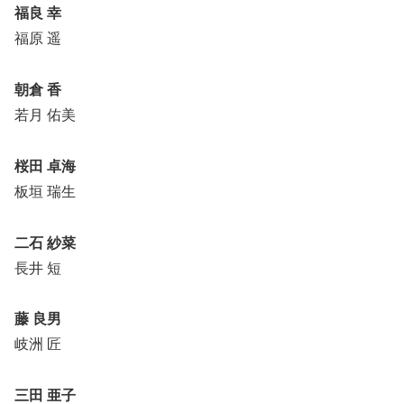
福良 幸
福原 遥
朝倉 香
若月 佑美
桜田 卓海
板垣 瑞生
二石 紗菜
長井 短
藤 良男
岐洲 匠
三田 亜子