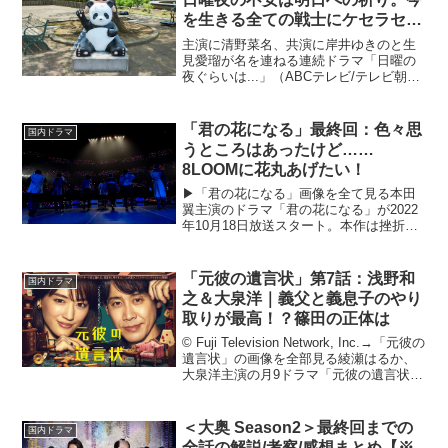
を生きる全ての戦士にケセラセ
ラ！
主演に清野菜名、共演に岸井ゆきのと生
見愛瑠が名を連ねる連続ドラマ「日曜の
夜ぐらいは...」（ABCテレビ/テレビ朝日
系）が2023年4月30日よりスタート。脚
本家の岡田惠和が、あるラジオ番組がき
っかけで出会った女性3人のハートフルな
「君の花になる」最終回：色々思
国内ドラマ
友情物語...
うところはあったけど……
8LOOMに花丸あげたい！
▶︎「君の花になる」画像を全て見る本田
翼主演のドラマ「君の花になる」が2022
年10月18日放送スタート。本作は挫折し
た元高校教師の主人公・仲町あす花が、7
人組ボーイズグループ“8LOOM（ブルー
ム）”の寮母となり、一緒に“トップアーテ
「元彼の遺言状」第7話：浅野和
国内ドラマ
ィス...
之＆大泉洋｜義父と義息子のやり
取りが最高！？篠田の正体は
© Fuji Television Network, Inc.→「元彼の
遺言状」の画像を全部見る綾瀬はるか、
大泉洋主演の月9ドラマ「元彼の遺言状」
が2022年4月11日より放送スタート。金
に目がない敏腕弁護士・剣持麗子（綾瀬
はるか）。ある日...
＜大奥 Season2＞最終回までの
国内ドラマ
全話の解説/考察/感想まとめ【※