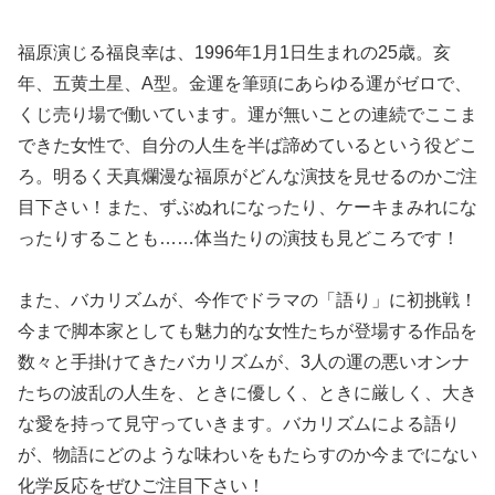
福原演じる福良幸は、1996年1月1日生まれの25歳。亥
年、五黄土星、A型。金運を筆頭にあらゆる運がゼロで、
くじ売り場で働いています。運が無いことの連続でここま
できた女性で、自分の人生を半ば諦めているという役どこ
ろ。明るく天真爛漫な福原がどんな演技を見せるのかご注
目下さい！また、ずぶぬれになったり、ケーキまみれにな
ったりすることも……体当たりの演技も見どころです！
また、バカリズムが、今作でドラマの「語り」に初挑戦！
今まで脚本家としても魅力的な女性たちが登場する作品を
数々と手掛けてきたバカリズムが、3人の運の悪いオンナ
たちの波乱の人生を、ときに優しく、ときに厳しく、大き
な愛を持って見守っていきます。バカリズムによる語り
が、物語にどのような味わいをもたらすのか今までにない
化学反応をぜひご注目下さい！