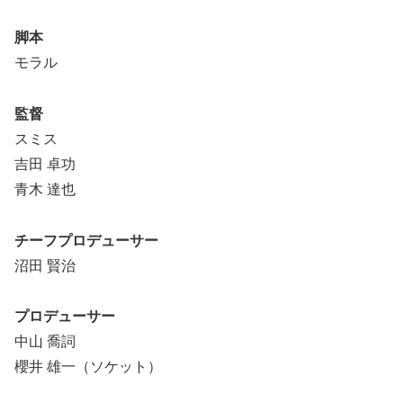
脚本
モラル
監督
スミス
吉⽥ 卓功
青木 達也
チーフプロデューサー
沼⽥ 賢治
プロデューサー
中⼭ 喬詞
櫻井 雄⼀（ソケット）