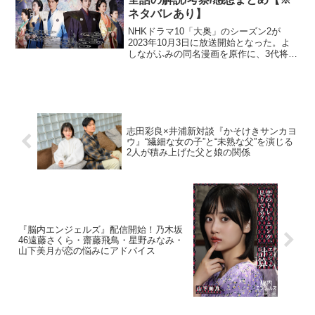
ネタバレあり】
NHKドラマ10「大奥」のシーズン2が
2023年10月3日に放送開始となった。よ
しながふみの同名漫画を原作に、3代将
軍・家光の時代から幕末・大政奉還に至
るまで、若い男子のみが感染する奇病に
より男女の立場が逆転した江戸パラレル
ワールドを描く本...
志田彩良×井浦新対談『かそけきサンカヨ
ウ』“繊細な女の子”と“未熟な父”を演じる
2人が積み上げた父と娘の関係
『脳内エンジェルズ』配信開始！乃木坂
46遠藤さくら・齋藤飛鳥・星野みなみ・
山下美月が恋の悩みにアドバイス