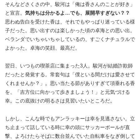
そんなどさくさの中、駿河は「俺は香さんのことが好き」
と宣言。
気持ちは分かるよ…でも、展開早すぎない？？
思わぬ告白を受けた香は、それでもやっぱり迷っている様
子だった。思い出すのは楽しかった頃の卓海との思い出。
ベランダでいちゃいちゃしているの、すごくナチュラルで
よかった。卓海の笑顔、最高だ。
翌日、いつもの喫茶店に集まった3人。駿河が結婚詐欺師
だったと発覚する。常套句は「僕といる間だけは愛させて
くれませんか？」。思い当たる節がありすぎて項垂れる香
を、「吉方位に向かって歩きましょう！」と元気づける
幸。この底抜けの明るさは見習いたいところだ。
しかし、こんな時でもアンラッキーは幸を見逃さない。立
ち止まって話している時に幸の頭にサッカーボールが直
撃、よろけたらそばに数台並んでいた自転車をなぎ倒して