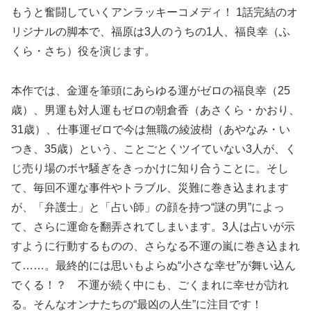
もうと奮闘していくアンラッキーコメディ！ 1話完結のオ
リジナルの脚本で、福原は3人のうちの1人、福良幸（ふ
くら・さち）役を演じます。
本作では、金運を筆頭にあらゆる運がゼロの福良幸（25
歳）、男運も対人運もゼロの朝倉香（あさくら・かおり、
31歳）、仕事運ゼロで今は無職の綾波樹（あやなみ・い
つき、35歳）という、ことごとくツイていない3人が、く
じ売り場のボヤ騒ぎをきっかけに知り合うことに。そし
て、毎回不運な事件やトラブル、災難に巻き込まれます
が、「弁護士」と「占い師」の顔を持つ“謎の男”によっ
て、さらに運命を翻弄されてしまいます。3人は占いが示
すように行動するものの、さらなる不運の嵐に巻き込まれ
て……。最終的には思いもよらぬ“小さな幸せ”が舞い込ん
でくる！？ 不運が続く中にも、ごくまれに幸せが訪れ
る。そんなオンナたちの“最凶の人生”に注目です！