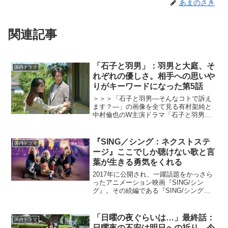
あまのさき
関連記事
「石子と羽男」：羽男と大庭、そ
国内ドラマ
れぞれの優しさ。相手への思いや
りがキーワードになった第5話
＞＞＞「石子と羽男―そんなコトで訴え
ます？―」の画像を全て見る有村架純と
中村倫也のW主演ドラマ「石子と羽男―
そんなコトで訴えます？―」が2022年7月
8日スタートした。本作は、誰にでも起こ
りうる珍トラブルに正反対のようでどこ
『SING／シング：ネクストステ
国内ドラマ
か似た者同士の“...
ージ』ここでしか聴けない歌と言
葉が生きる勇気をくれる
2017年に公開され、一躍話題をかっさら
ったアニメーション映画『SING/シン
グ』。その続編である『SING/シング：
ネクストステージ』が2022年3月18日
（金）に公開される。幼い頃にショーの
魅力に取り憑かれた劇場支配人・ムーン
「日曜の夜ぐらいは…」最終話：
国内ドラマ
が、経営不...
日曜夜の不安は明日への祈り。今