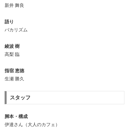
新井 舞良
語り
バカリズム
綾波 樹
高梨 臨
指宿 恵徳
生瀬 勝久
スタッフ
脚本・構成
伊達さん（⼤⼈のカフェ）