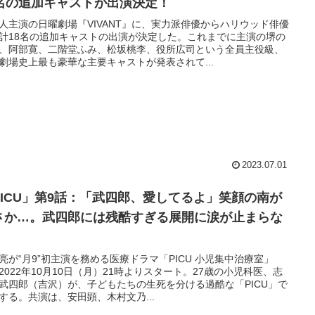
8名の追加キャストが出演決定！
人主演の日曜劇場『VIVANT』に、実力派俳優からハリウッド俳優
計18名の追加キャストの出演が決定した。これまでに主演の堺の
、阿部寛、二階堂ふみ、松坂桃李、役所広司という全員主役級、
劇場史上最も豪華な主要キャストが発表されて...
2023.07.01
PICU」第9話：「武四郎、愛してるよ」笑顔の南が
さか…。武四郎には残酷すぎる展開に涙が止まらな
亮が“月9”初主演を務める医療ドラマ「PICU 小児集中治療室」
2022年10月10日（月）21時よりスタート。27歳の小児科医、志
武四郎（吉沢）が、子どもたちの生死を分ける過酷な「PICU」で
する。共演は、安田顕、木村文乃...