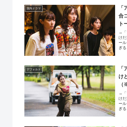
「
国内ドラマ
合
ト
→「
けだ
ール
ぎる
「
デフォルト
け
（
→「
けだ
ール
ぎる