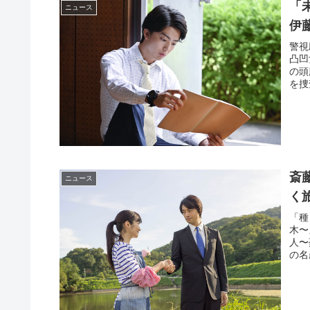
「
ニュース
伊
警視
凸凹
の頭
を捜
斎
ニュース
く
「種
木〜
人〜
の名