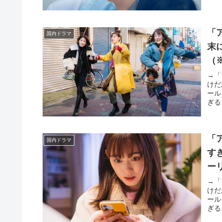
「
国内ドラマ
末
（
→「
けだ
ール
ぎる
「
国内ドラマ
す
ー
→「
けだ
ール
ぎる