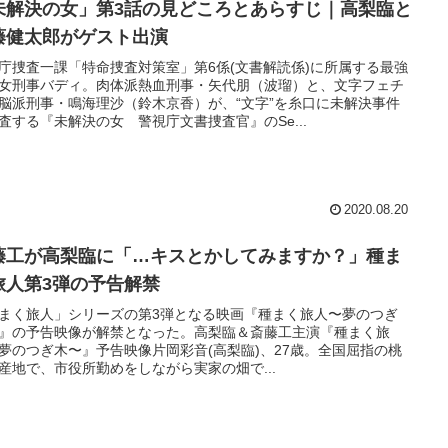
未解決の女」第3話の見どころとあらすじ｜高梨臨と
藤健太郎がゲスト出演
庁捜査一課「特命捜査対策室」第6係(文書解読係)に所属する最強
女刑事バディ。肉体派熱血刑事・矢代朋（波瑠）と、文字フェチ
脳派刑事・鳴海理沙（鈴木京香）が、“文字”を糸口に未解決事件
査する『未解決の女 警視庁文書捜査官』のSe...
2020.08.20
藤工が高梨臨に「…キスとかしてみますか？」種ま
旅人第3弾の予告解禁
まく旅人」シリーズの第3弾となる映画『種まく旅人〜夢のつぎ
』の予告映像が解禁となった。高梨臨＆斎藤工主演『種まく旅
夢のつぎ木〜』予告映像片岡彩音(高梨臨)、27歳。全国屈指の桃
産地で、市役所勤めをしながら実家の畑で...