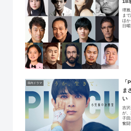
1
堺雅
まで
ほか
日曜
「
国内ドラマ
ま
い
吉沢
が、
子田
奮闘