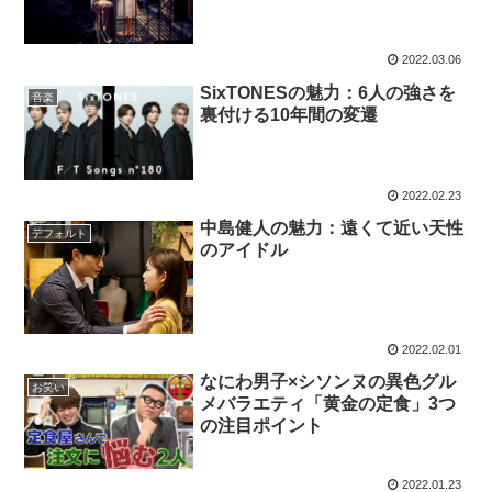
2022.03.06
SixTONESの魅力：6人の強さを
音楽
裏付ける10年間の変遷
2022.02.23
中島健人の魅力：遠くて近い天性
デフォルト
のアイドル
2022.02.01
なにわ男子×シソンヌの異色グル
お笑い
メバラエティ「黄金の定食」3つ
の注目ポイント
2022.01.23