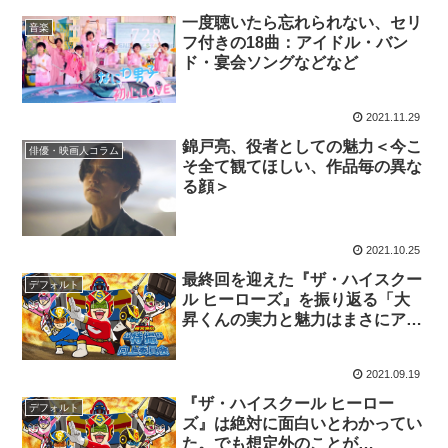
一度聴いたら忘れられない、セリ
音楽
フ付きの18曲：アイドル・バン
ド・宴会ソングなどなど
2021.11.29
錦戸亮、役者としての魅力＜今こ
俳優・映画人コラム
そ全て観てほしい、作品毎の異な
る顔＞
2021.10.25
最終回を迎えた『ザ・ハイスクー
デフォルト
ル ヒーローズ』を振り返る「大
昇くんの実力と魅力はまさにアカ
にふさわしいもの」
2021.09.19
『ザ・ハイスクール ヒーロー
デフォルト
ズ』は絶対に面白いとわかってい
た。でも想定外のことが…