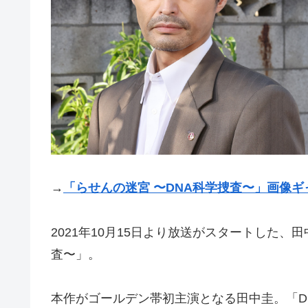
→
「らせんの迷宮 〜DNA科学捜査〜」画像ギ
2021年10月15日より放送がスタートした、
査〜」。
本作がゴールデン帯初主演となる田中圭。「D