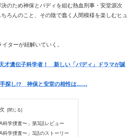
解決のため神保とバディを組む熱血刑事・安堂源次
もちろんのこと、その陰で蠢く人間模様を楽しむヒュ
ラマライターが紐解いていく。
は天才遺伝子科学者！ 新しい「バディ」ドラマが誕
手探し!? 神保と安堂の相性は……
次
NA科学捜査〜」第3話レビュー
NA科学捜査〜」3話のストーリー