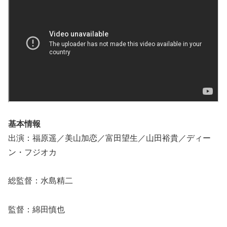
基本情報
出演：福原遥／美山加恋／富田望生／山田裕貴／ディー
ン・フジオカ
総監督：水島精二
監督：綿田慎也