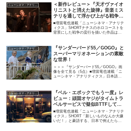
てに自身の主演でのリメイクを熱望し、
＜新作レビュー＞『天才ヴァイオ
ニューシネマ・アナリティクス
かくして同監督に...
リニストと消えた旋律』音楽ミス
テリを通して浮かび上がる戦争の
蛮行と神への信仰
■増當竜也連載「ニューシネマ・アナリテ
ィクス」SHORTナチスのホロコーストを
背景にした戦争の蛮行を描いた作品は昔
も今も後を絶ちませんが、本作もその中
の1本。ただし、ここでは単なるナチ批判
の域に留まらず、神と信仰の領域にまで
『サンダーバード55／GOGO』と
ニューシネマ・アナリティクス
ぐっと踏み込むと...
スーパーマリオネーションの素敵
な世界！
＞＞＞『サンダーバード55／GOGO』画
像を全て見る（5点）■増當竜也連載「ニ
ューシネマ・アナリティクス」日本語劇
場版『サンダーバード55／GOGO』が1月
7日より劇場上映、8日よりオンライン上
映が始まりました。海外SFドラマ・ファ
『ベル・エポックでもう一度』レ
ニューシネマ・アナリティクス
ンならず...
ビュー：頑固オヤジがタイムトラ
ベルサービスで疑似BTTFしてみ
たら？
■増當竜也連載「ニューシネマ・アナリテ
ィクス」SHORT「新しいものなんか大嫌
いだ！」と豪語する、日本で例えたら戦
後昭和の頑固オヤジみたいな存在は、当
然ながらフランスにもいるようです。