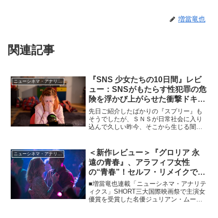
増當竜也
関連記事
『SNS 少女たちの10日間』レビ
ニューシネマ・アナリティクス
ュー：SNSがもたらす性犯罪の危
険を浮かび上がらせた衝撃ドキュ
メンタリー！
先日ご紹介したばかりの『スプリー』も
そうでしたが、ＳＮＳが日常社会に入り
込んで久しい昨今、そこから生じる闇も
年々ドス黒くエスカレートしていること
を改めて痛感させられるドキュメンタリ
ー映画です。オーディションで童顔の女
＜新作レビュー＞『グロリア 永
ニューシネマ・アナリティクス
優を3人選び、12歳の少...
遠の青春』、アラフィフ女性
の“青春”！セルフ・リメイクでオ
リジナル版を凌駕！
■増當竜也連載「ニューシネマ・アナリテ
ィクス」SHORT三大国際映画祭で主演女
優賞を受賞した名優ジュリアン・ムーア
がセバスティアン・レリオ監督の『グロ
リアの青春』（14）を見て惚れこんだ果