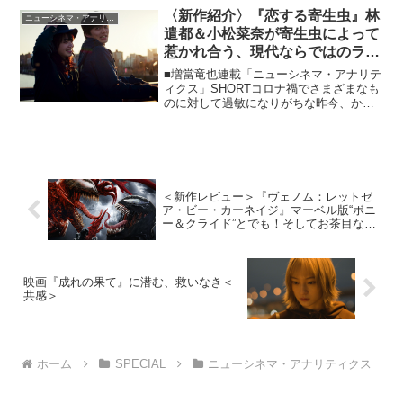
で、そんな頑なな貴方に〈タイムトラベ
〈新作紹介〉『恋する寄生虫』林
ニューシネマ・アナリティクス
ルサービス〉はいかが...
遣都＆小松菜奈が寄生虫によって
惹かれ合う、現代ならではのラブ
ストーリー
■増當竜也連載「ニューシネマ・アナリテ
ィクス」SHORTコロナ禍でさまざまなも
のに対して過敏になりがちな昨今、かな
りタイムリーな映画のように思えます。
三秋縋の「恋する寄生虫」を原案にした
もので、主人公は潔癖症の無職青年・賢
吾（林遣都）と視線...
＜新作レビュー＞『ヴェノム：レットゼ
ア・ビー・カーネイジ』マーベル版“ボニ
ー＆クライド”とでも！そしてお茶目なト
ム・ハーディ！
映画『成れの果て』に潜む、救いなき＜
共感＞
ホーム
SPECIAL
ニューシネマ・アナリティクス