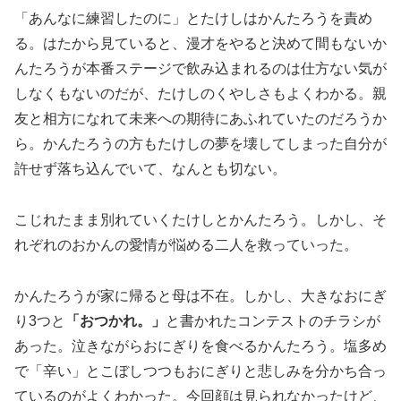
「あんなに練習したのに」とたけしはかんたろうを責め
る。はたから見ていると、漫才をやると決めて間もないか
んたろうが本番ステージで飲み込まれるのは仕方ない気が
しなくもないのだが、たけしのくやしさもよくわかる。親
友と相方になれて未来への期待にあふれていたのだろうか
ら。かんたろうの方もたけしの夢を壊してしまった自分が
許せず落ち込んでいて、なんとも切ない。
こじれたまま別れていくたけしとかんたろう。しかし、そ
れぞれのおかんの愛情が悩める二人を救っていった。
かんたろうが家に帰ると母は不在。しかし、大きなおにぎ
り3つと
「おつかれ。」
と書かれたコンテストのチラシが
あった。泣きながらおにぎりを食べるかんたろう。塩多め
で「辛い」とこぼしつつもおにぎりと悲しみを分かち合っ
ているのがよくわかった。今回顔は見られなかったけど、