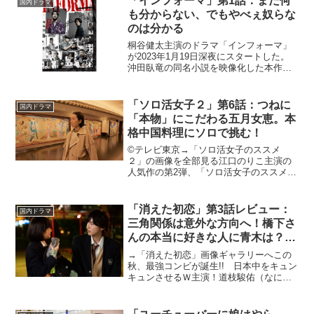
「インフォーマ」第1話：まだ何
国内ドラマ
【関連記事】「ナイ...
も分からない、でもやべぇ奴らな
のは分かる
桐谷健太主演のドラマ「インフォーマ」
が2023年1月19日深夜にスタートした。
沖田臥竜の同名小説を映像化した本作
は、情報屋のカリスマが週刊誌記者とと
もに連続殺人事件の謎を追うクライムサ
スペンス。情報屋・木原慶次郎を演じる
「ソロ活女子２」第6話：つねに
国内ドラマ
のは初の連続ドラマ単...
「本物」にこだわる五月女恵。本
格中国料理にソロで挑む！
©テレビ東京→「ソロ活女子のススメ
２」の画像を全部見る江口のりこ主演の
人気作の第2弾、「ソロ活女子のススメ
２」が4月6日より放送開始。本作で江口
は、“ソロ活”に邁進し新たなソロ〇〇を体
験していく主人公・五月女恵を演じる。
「消えた初恋」第3話レビュー：
国内ドラマ
本記事では、第6話を...
三角関係は意外な方向へ！橋下さ
んの本当に好きな人に青木は？
（※ストーリーネタバレあり）
→「消えた初恋」画像ギャラリーへこの
秋、最強コンビが誕生!! 日本中をキュン
キュンさせるＷ主演！道枝駿佑（なにわ
男子/関西ジャニーズJr.）×目黒 蓮
（Snow Man）アニメ、映画化された大人
気コミックス『俺物語!!』（原作：河原和