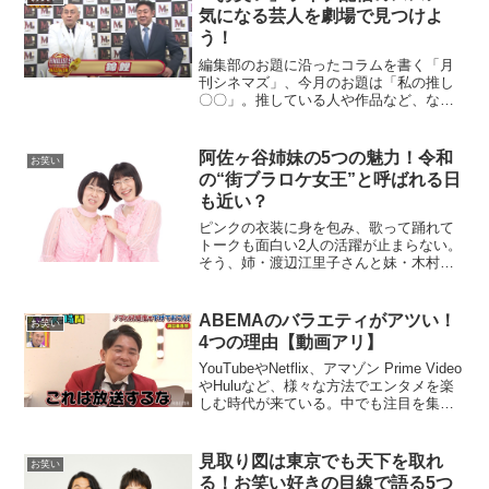
気になる芸人を劇場で見つけよ
う！
編集部のお題に沿ったコラムを書く「月
刊シネマズ」、今月のお題は「私の推し
〇〇」。推している人や作品など、なん
でも良いので“推し”について語って良いの
だという。推し、推し……けっこう悩ん
だ。推しってなんだろう。どんなときも
阿佐ヶ谷姉妹の5つの魅力！令和
お笑い
自分を元気付けてくれ...
の“街ブラロケ女王”と呼ばれる日
も近い？
ピンクの衣装に身を包み、歌って踊れて
トークも面白い2人の活躍が止まらない。
そう、姉・渡辺江里子さんと妹・木村美
穂さんからなるお笑いコンビ「阿佐ヶ谷
姉妹」だ。姉妹と名乗っているが実の姉
妹ではないこと、2人ともコンビ名の阿佐
ABEMAのバラエティがアツい！
お笑い
ヶ谷に住んでいること...
4つの理由【動画アリ】
YouTubeやNetflix、アマゾン Prime Video
やHuluなど、様々な方法でエンタメを楽
しむ時代が来ている。中でも注目を集め
ているのが、最新のニュースや話題のド
ラマなどいち早くトレンドをキャッチで
きるABEMAだ。＞＞＞AB...
見取り図は東京でも天下を取れ
お笑い
る！お笑い好きの目線で語る5つ