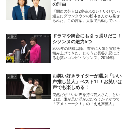
の理由
「関西の芸人は2度売れないといけない」
過去にダウンタウンの松本さんから発せ
られた、この言葉。大阪で活動している
芸人はまず関西で名を馳せ、上京後は関
東でもブレイクが求められるという意味
だ。この言葉通り、上京を機に思うよう
ドラマや舞台にも引っ張りだこ！
お笑い
な活躍ができずに悩む芸...
シソンヌの魅力5つ
2006年の結成以降、着実に人気と実績を
積み上げてきた、じろうと長谷川忍によ
るお笑いコンビ・シソンヌ。2014年にキ
ングオブコントで優勝するも、思うよう
に活動の場を広げられず悩んだ時期もあ
った2人。ここ数年の活躍でシソンヌを知
お笑い好きライターが選ぶ「いい
った人からすれ...
お笑い
声推し芸人」ベスト11！お笑いは
声でも楽しめる！
突然だが「いい声を持つ芸人さん」とい
えば、誰が思い浮かぶだろうか？かつて
「アメトーーク！」の「ええ声芸人」の
回では麒麟・川島さんをはじめ、ケンド
ーコバヤシさんや、キャイ〜ン・天野さ
ん、サンドウィッチマン・富澤さんなど
の面々が顔を揃えていた。...