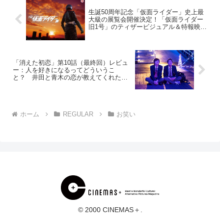
生誕50周年記念「仮面ライダー」史上最
大級の展覧会開催決定！「仮面ライダー
旧1号」のティザービジュアル＆特報映像
も到着
「消えた初恋」第10話（最終回）レビュ
ー：人を好きになるってどういうこ
と？ 井田と青木の恋が教えてくれたこ
と（※ストーリーネタバレあり）
ホーム
REGULAR
お笑い
© 2000 CINEMAS＋.