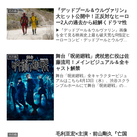
ギュラー化が決定。番組名は特番時代と
変わらず「Gパンパンダのひとりじゃな
『デッドプール＆ウルヴァリン』
その他
いよ」「ケビンスの男前...
大ヒット公開中！正反対なヒーロ
ー2人の過去から紐解くドラマ性
▶︎『デッドプール＆ウルヴァリン』画像
を全て見る映画史上最も破天荒なR指定ヒ
ーローコンビ・デッドプールとウルヴァ
リンが暴れまわる、過激で笑えるアクシ
ョン・エンターテイメント超大作『デッ
ドプール&ウルヴァリン』が、夏休みも超
舞台「呪術廻戦」虎杖悠仁役は佐
その他
特大ヒットを継続中...
藤流司！メインビジュアル＆全キ
ャスト解禁
舞台「呪術廻戦」全キャラクタービジュ
アルはこちら4月13日（水）、渋谷スクラ
ンブルホールにて舞台「呪術廻戦」の製
作発表会が開催され、メインビジュアル
やキャスト情報が解禁された。製作発表
会には、虎杖悠仁役の佐藤流司、伏黒 恵
役の泰江和明、釘崎...
毛利亘宏×主演・前山剛久『亡国
その他