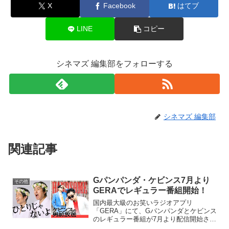
X
Facebook
はてブ
LINE
コピー
シネマズ 編集部をフォローする
シネマズ 編集部
関連記事
Gパンパンダ・ケビンス7月より
その他
GERAでレギュラー番組開始！
国内最大級のお笑いラジオアプリ
「GERA」にて、Gパンパンダとケビンス
のレギュラー番組が7月より配信開始され
る。両番組共に13回限定の特番を経てレ