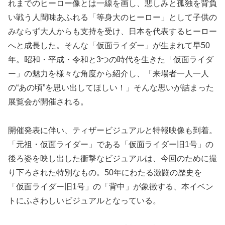
れまでのヒーロー像とは一線を画し、悲しみと孤独を背負
い戦う人間味あふれる「等身大のヒーロー」として子供の
みならず大人からも支持を受け、日本を代表するヒーロー
へと成長した。そんな「仮面ライダー」が生まれて早50
年。昭和・平成・令和と3つの時代を生きた「仮面ライダ
ー」の魅力を様々な角度から紹介し、「来場者一人一人
の“あの頃”を思い出してほしい！」そんな思いが詰まった
展覧会が開催される。
開催発表に伴い、ティザービジュアルと特報映像も到着。
「元祖・仮面ライダー」である「仮面ライダー旧1号」の
後ろ姿を映し出した衝撃なビジュアルは、今回のために撮
り下ろされた特別なもの。50年にわたる激闘の歴史を
「仮面ライダー旧1号」の「背中」が象徴する、本イベン
トにふさわしいビジュアルとなっている。