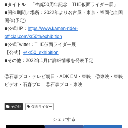
■タイトル：「生誕50周年記念 THE仮面ライダー展」
■開催期間／場所：2022年より名古屋・東京・福岡他全国
開催(予定)
■公式HP：
https://www.kamen-rider-
official.com/kr50th/exhibition
■公式Twitter：THE仮面ライダー展
【公式】
＠kr50_exhibition
■その他：2022年1月に詳細情報を発表予定
Ⓒ石森プロ・テレビ朝日・ADK EM・東映 Ⓒ東映・東映
ビデオ・石森プロ Ⓒ石森プロ・東映
その他
仮面ライダー
シェアする