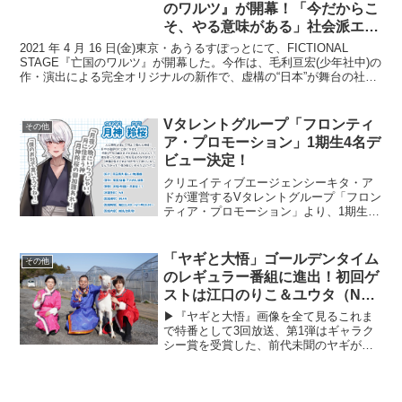
のワルツ』が開幕！「今だからこ
そ、やる意味がある」社会派エン
ターテイメント
2021 年 4 月 16 日(金)東京・あうるすぽっとにて、FICTIONAL
STAGE『亡国のワルツ』が開幕した。今作は、毛利亘宏(少年社中)の
作・演出による完全オリジナルの新作で、虚構の“日本”が舞台の社会
派エンターテインメント作品...
Vタレントグループ「フロンティ
その他
ア・プロモーション」1期生4名デ
ビュー決定！
クリエイティブエージェンシーキタ・ア
ドが運営するVタレントグループ「フロン
ティア・プロモーション」より、1期生の
情報が解禁された。フロンティア・プロ
モーションの記念すべき1期生は4名で6月
～7月にデビューする。タレント紹介月神
「ヤギと大悟」ゴールデンタイム
その他
羚桜（つきがみ...
のレギュラー番組に進出！初回ゲ
ストは江口のりこ＆ユウタ（NCT
127）
▶︎『ヤギと大悟』画像を全て見るこれま
で特番として3回放送、第1弾はギャラク
シー賞を受賞した、前代未聞のヤギが主
役の旅番組「ヤギと大悟」が、4月からゴ
ールデンタイムのレギュラー番組に進出
する。ゴールデンレギュラーになっても