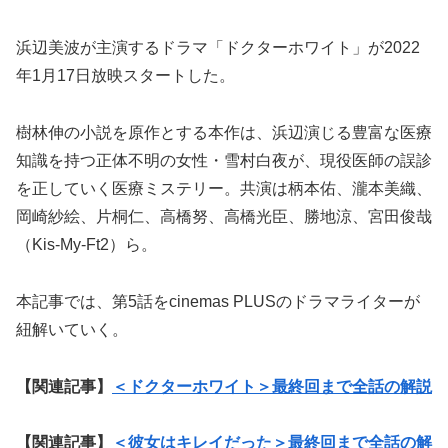
浜辺美波が主演するドラマ「ドクターホワイト」が2022
年1月17日放映スタートした。
樹林伸の小説を原作とする本作は、浜辺演じる豊富な医療
知識を持つ正体不明の女性・雪村白夜が、現役医師の誤診
を正していく医療ミステリー。共演は柄本佑、瀧本美織、
岡崎紗絵、片桐仁、高橋努、高橋光臣、勝地涼、宮田俊哉
（Kis-My-Ft2）ら。
本記事では、第5話をcinemas PLUSのドラマライターが
紐解いていく。
【関連記事】
＜ドクターホワイト＞最終回まで全話の解説
【関連記事】
＜彼女はキレイだった＞最終回まで全話の解