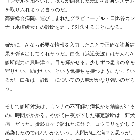
コンサルを招へいし、彼らが開発した最新AI診断システム
を取り入れようと言うのだ。
高森総合病院に運びこまれたグラビアモデル・日比谷カン
ナ（水崎綾女）の診断を巡って対決することになる。
確かに、AIなら必要な情報を入力したことで正確な診断結
果を弾き出してくれそうだ。白夜（浜辺美波）はそんなAI
診断能力に興味津々。目を輝かせる。少しずつ患者の命を
守りたい、助けたい、という気持ちを持つようになってい
るが、白夜は「診断」についての興味がかなり強いのだろ
う。
そして診断対決は、カンナの不可解な病状から結論が出る
のに時間がかかる。やがて白夜が下した確定診断は「狂犬
病」だった。撮影ロケで訪れた海外で、コウモリを介して
感染したのではないかという。人間が狂犬病？と思うが、