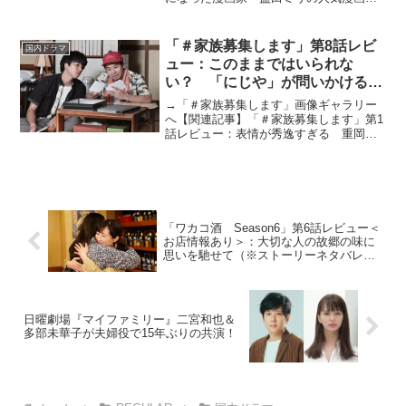
「スナック キズツキ」が連続ドラマ化！
2021年10月7日より放送スタート。原田
知世が、傷ついた人がたどり着くちょっ
「＃家族募集します」第8話レビ
国内ドラマ
と変わったお店“...
ュー：このままではいられな
い？ 「にじや」が問いかける家
族の形（※ストーリーネタバレあ
→「＃家族募集します」画像ギャラリー
り）
へ【関連記事】「＃家族募集します」第1
話レビュー：表情が秀逸すぎる 重岡大
毅の泣きの演技に涙腺崩壊【関連記事】
「＃家族募集します」第2話レビュー：毎
話泣いてしまう！俊平と礼の信頼感が救
うもの【関連記事】「...
「ワカコ酒 Season6」第6話レビュー＜
お店情報あり＞：大切な人の故郷の味に
思いを馳せて（※ストーリーネタバレあ
り）
日曜劇場『マイファミリー』二宮和也＆
多部未華子が夫婦役で15年ぶりの共演！