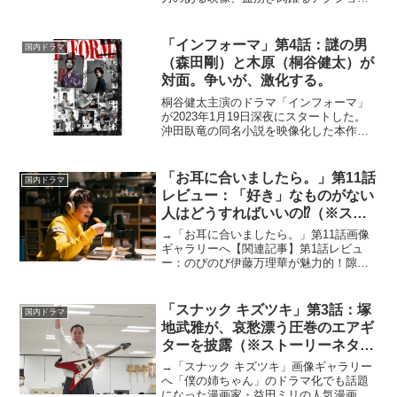
ン。そして、これがなくては絶対に成立
しないというのが「音楽」です。主題歌
や挿入歌は勿論のこと、作中に流れてく
「インフォーマ」第4話：謎の男
国内ドラマ
る劇伴一つとっても必...
（森田剛）と木原（桐谷健太）が
対面。争いが、激化する。
桐谷健太主演のドラマ「インフォーマ」
が2023年1月19日深夜にスタートした。
沖田臥竜の同名小説を映像化した本作
は、情報屋のカリスマが週刊誌記者とと
もに連続殺人事件の謎を追うクライムサ
スペンス。情報屋・木原慶次郎を演じる
「お耳に合いましたら。」第11話
国内ドラマ
のは初の連続ドラマ単...
レビュー：「好き」なものがない
人はどうすればいいの⁉（※スト
ーリーネタバレあり）
→「お耳に合いましたら。」第11話画像
ギャラリーへ【関連記事】第1話レビュ
ー：のびのび伊藤万理華が魅力的！隙の
ない布陣の「好き」にまつわるドラマ
【関連記事】第2話レビュー：まるでポッ
ドキャスト版「映像研」？ 「好き」は
「スナック キズツキ」第3話：塚
国内ドラマ
何よりも尊い【関連記事...
地武雅が、哀愁漂う圧巻のエアギ
ターを披露（※ストーリーネタバ
レあり）
→「スナック キズツキ」画像ギャラリー
へ「僕の姉ちゃん」のドラマ化でも話題
になった漫画家・益田ミリの人気漫画