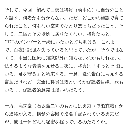
そして、今回、初めて白夜は将貴（柄本佑）に自分のこと
を話す。何者かも分からない。ただ、どこかの施設で育て
られたこと、何もない空間でひとりぼっちだったこと。そ
して、二度とその場所に戻りたくない、将貴たちと、
CDTのメンバーと一緒にいたいと打ち明ける。これま
で、白夜は記憶を失っていると思っていたが、そうではな
くて、本当に医療に知識以外は知らないのかもしれない。
怯えるような表情を見せる白夜に、将貴は「ずっとそばに
いる。君を守る」と約束する。一見、愛の告白にも見える
言葉だけれど、完全に将貴は親というか保護者目線。妹も
いるし、保護者的意識は強いのだろう。
一方、高森巌（石坂浩二）のもとには勇気（毎熊克哉）か
ら連絡が入る。横領の容疑で指名手配されている勇気だ
が、彼は一体どんな秘密を握っているのだろうか。