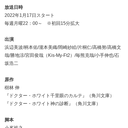
放送日時
2022年1月17日スタート
毎週月曜22：00～ ※初回15分拡大
出演
浜辺美波/柄本佑/瀧本美織/岡崎紗絵/片桐仁/高橋努/高橋文
哉/勝地涼/宮田俊哉（Kis-My-Ft2）/毎熊克哉/小手伸也/石
坂浩二
原作
樹林 伸
『ドクター・ホワイト千里眼のカルテ』（角川文庫）
『ドクター・ホワイト神の診断』（角川文庫）
脚本
小峯裕之