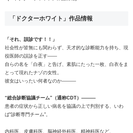
「ドクターホワイト」作品情報
「それ、誤診です！！」
社会性が皆無にも関わらず、天才的な診断能力を持ち、現
役医師の誤診を正す——
自らの名を「白夜」と告げ、素肌にたった一枚、白衣をま
とって現れたナゾの女性。
彼女はいったい何者なのか———
“総合診断協議チーム”（通称CDT）———
患者の症状から正しい病名を協議の上で判別する、いわ
ば“診断専門チーム”。
内科医、皮膚科医、脳神経外科医、精神科医など、