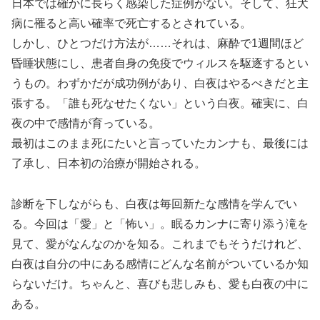
日本では確かに長らく感染した症例がない。そして、狂犬
病に罹ると高い確率で死亡するとされている。
しかし、ひとつだけ方法が……それは、麻酔で1週間ほど
昏睡状態にし、患者自身の免疫でウィルスを駆逐するとい
うもの。わずかだが成功例があり、白夜はやるべきだと主
張する。「誰も死なせたくない」という白夜。確実に、白
夜の中で感情が育っている。
最初はこのまま死にたいと言っていたカンナも、最後には
了承し、日本初の治療が開始される。
診断を下しながらも、白夜は毎回新たな感情を学んでい
る。今回は「愛」と「怖い」。眠るカンナに寄り添う滝を
見て、愛がなんなのかを知る。これまでもそうだけれど、
白夜は自分の中にある感情にどんな名前がついているか知
らないだけ。ちゃんと、喜びも悲しみも、愛も白夜の中に
ある。