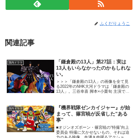
ふくだりょうこ
関連記事
「鎌倉殿の13人」第27話：実は
国内ドラマ
13人もいらなかったのかもしれな
い。
＞＞＞「鎌倉殿の13人」の画像を全て見
る2022年のNHK大河ドラマは「鎌倉殿の
13人」。三谷幸喜 脚本×小栗旬 主演で描
く北条義時の物語。三谷幸喜曰く「吾妻
鏡」を原作としており、そこに記されき
れていない部分を想像と創作で補い、唯
『機界戦隊ゼンカイジャー』が始
国内ドラマ
一無二のエ...
まって、篠宮暁が反省した“ある
事”
■オジンオズボーン・篠宮暁の“特撮”向上
委員会 特撮に欠かせないもの、それは迫
力のある映像、血湧き肉躍るアクショ