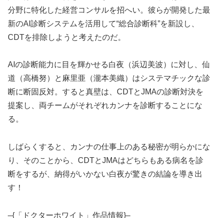
分野に特化した経営コンサルを招へい。彼らが開発した最
新のAI診断システムを活用して“総合診断科”を新設し、
CDTを排除しようと考えたのだ。
AIの診断能力に目を輝かせる白夜（浜辺美波）に対し、仙
道（高橋努）と麻里亜（瀧本美織）はシステマチックな診
断に断固反対。すると真壁は、CDTとJMAの診断対決を
提案し、両チームがそれぞれカンナを診断することにな
る。
しばらくすると、カンナの仕事上のある秘密が明らかにな
り、そのことから、CDTとJMAはどちらもある病名を診
断をするが、納得がいかない白夜が驚きの結論を導き出
す！
–{「ドクターホワイト」作品情報}–