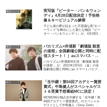
実写版『ピーター・パン＆ウェン
配信ニュース
ディ』4月28日配信決定！予告映
像＆キービジュアル解禁
子ども達の夢が詰まった不思議な島“ネバ
ーランド”を舞台にした新たな物語『ピー
ター・パン＆ウェンディ』が、4月28日
(金)よりディズニープラスにて独占配信さ
れることが決定し、キービジュアルと予
告映像が解禁された。「ピーター・パ
バカリズム×井浦新「劇場版 殺意
配信ニュース
ン」は、1904...
の道程」全国劇場公開と同時に配
信スタート！｜ auスマパス・
TELASA独占
バカリズム×井浦新W主演「劇場版 殺意
の道程 」が、2021年2月5日 （金）の全
国劇場公開と同時にau スマートパスプレ
ミアム と TELASA で独占配信をスター
トする。本作は、バカリズムのオリジナ
ル脚本をＷＯＷＯＷで連続ドラマ化した
「生中継！第94回アカデミー賞授
配信ニュース
「...
賞式」中島健人がスペシャルゲス
ト＆受賞予想番組MCに決定！
WOWOWが独占生中継する「生中継！第
94回アカデミー賞授賞式」のスペシャル
ゲストとして中島健人（Sexy Zone）の