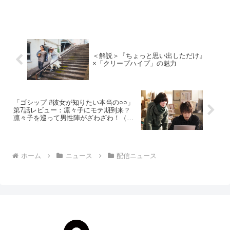
り MBS・テレビ東京・AT-X ほかにて放
送開始されることが発表され、併せて、
ディズニープラスでの世界見放題独占配
信も決...
＜解説＞『ちょっと思い出しただけ』
×「クリープハイプ」の魅力
「ゴシップ #彼女が知りたい本当の○○」
第7話レビュー：凛々子にモテ期到来？
凛々子を巡って男性陣がざわざわ！（※
ストーリーネタバレあり）
ホーム
ニュース
配信ニュース