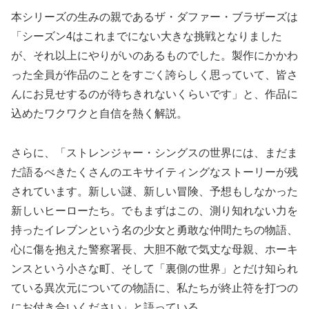
本シリーズの生みの親であるザ・ダファー・ブラザーズは
「シーズン4はこれまでにない大きな挑戦となりました
が、それ以上にやりがいのあるものでした。製作にかかわ
った全員が作品のことをすごく誇らしく思っていて、皆さ
んにお見せするのが待ちきれないくらいです」と、作品に
込めたワクワクと自信を熱く解説。
さらに、「ストレンジャー・シングスの世界には、まだま
だ語るべきたくさんのエキサイティングなストーリーが残
されています。新しい謎、新しい冒険、予想もしなかった
新しいヒーローたち。でもまずはこの、測り知れない力を
持ったイレブンという名の少女と勇敢な仲間たちの物語、
心に傷を抱えた警察署長、大胆不敵で気丈な母親、ホーキ
ンスという小さな町、そして「裏側の世界」とだけ知られ
ている異次元についての物語に、私たちが終止符を打つの
にお付き合いください」と語っている。