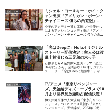
出演が決定。さらに、3月13日 (日)に生放
送＆配信する事前番組「第94回アカデミ
ー賞直前総予想」では中島がMCを務め
ミシェル・ヨー＆キー・ホイ・ク
配信ニュース
る...
ァン出演『アメリカン・ボーン・
チャイニーズ 僕らの西遊記』デ
ィズニープラスで5月24日配信開
今年のアカデミー賞を席捲した俳優たち
始！
によるアクションコメディ番組『アメリ
カン・ボーン・チャイニーズ 僕らの西遊
記』が、ディズニー公式動画配信サービ
ス「Disney+ (ディズニープラス)」にて、
5月24日（水）より全8話一挙独占配信さ
「恋はDeepに」Huluオリジナル
配信ニュース
れるこ...
ストーリー配信決定！主人公は渡
邊圭祐演じる三兄弟の末っ子
石原さとみ＆綾野剛W主演ドラマ「恋は
Deepに」から、全3話のHulu オリジナル
ストーリー「恋はDeepに勉強中！」が誕
生。本編でも活躍中のレギュラーキャス
ト陣が大集合した、ひと味もふた味も違
う深～いラブコメディを、2021年 5月5日
TVアニメ『東京リベンジャー
配信ニュース
（...
ズ』天竺編ディズニープラスで10
月より世界見放題独占配信決定！
和久井健原作の人気漫画「東京卍リベン
ジャーズ」の TV アニメ最新作『東京リ
ベンジャーズ』天竺編が、2023年10月よ