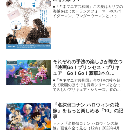
■「キネマニア共和国」この夏はカリブの
海賊をはじめトランスフォーマーやスパ
イダーマン、ワンダーウーマンといった
ヒーローものが大いに話題を集めており
（その陰で『パワーレンジャー』の不振
が悔やまれる！ まだ上映されている地
域の人は、ぜひとも見て...
それぞれの手法の楽しさが際立つ
アニメ
『映画Go！プリンセス・プリキ
ュア Go！Go！豪華3本立
て!!!』
■「キネマニア共和国」今やTVの枠を超
えて映画のほうでも長寿シリーズとなっ
て久しいプリキュア・シリーズ。春のオ
ールスターズ、秋のTVシリーズ劇場版と
いったすみわけも楽しい、そんなプリキ
ュア・シリーズ、春と秋を合わせると18
『名探偵コナン ハロウィンの花
アニメ
作目となる劇場版…...
嫁』をもっと楽しめる「10」の記
事
＞＞＞『名探偵コナン ハロウィンの花
嫁』画像を全て見る（12点）2022年4月