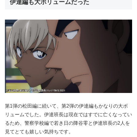
伊達編も大ボリュームだった
第1弾の松田編に続いて、第2弾の伊達編もかなりの大ボ
リュームでした。伊達班長は現在ではすでに亡くなってい
るため、警察学校編で若き日の降谷零と伊達班長の2人を
見てとても嬉しい気持ちです。