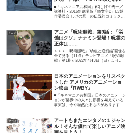
がいい！
■「キネマニア共和国」(C)しげの秀一／
講談社・2016新劇場版「頭文字D」L3製
作委員会 しげの秀一の伝説的コミックを
原作に、新たな劇場用アニメーション映
画としてお届けする『新劇場版 頭文字
Ｄ』３部作の完結編『Legend3―夢現
アニメ「呪術廻戦」第9話：「労
アニメ
―』が完...
働はクソ」ナナミン登場！呪霊の
正体は……
＞＞＞「呪術廻戦」“幼魚と逆罰編”画像を
全て見る（11点）テレビアニメ「呪術廻
戦」第1期が2022年4月3日（日）より放
送スタート。『劇場版 呪術廻戦 0』は大
ヒットし、2023年にはテレビアニメ第2期
の放送が予定されている。本記事では、
日本のアニメーションをリスペク
アニメ
第...
トした アメリカのアニメーショ
ン映画『RWBY』
■「キネマニア共和国」日本のアニメーシ
ョンが世界中の人々に影響を与えている
事実は、今や歴然たるものがあります
が、その中には日本のアニメーションの
ようなテイストの作品を自分たちで作ろ
うといった気概の者もいっぱいいるわけ
アートもまたエンタメの１ジャン
アニメ
で……。《キネマニア共和...
ル！そんな優れて楽しいアニメ映
画を見よう！