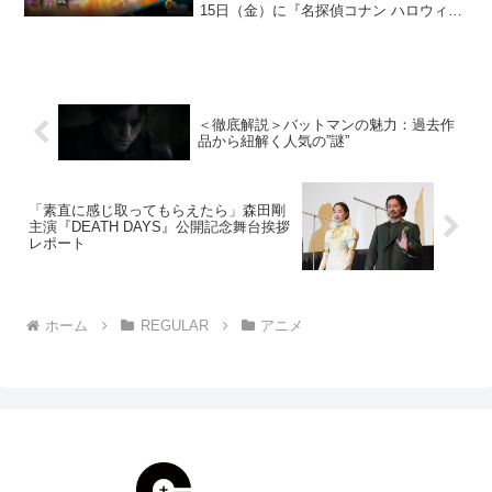
15日（金）に『名探偵コナン ハロウィン
の花嫁』が公開されました。cinemas
PLUSでは『ハロウィンの花嫁』をより楽
しめるコラムを掲載中！解説＆考察記事
を1...
＜徹底解説＞バットマンの魅力：過去作
品から紐解く人気の”謎”
「素直に感じ取ってもらえたら」森田剛
主演『DEATH DAYS』公開記念舞台挨拶
レポート
ホーム
REGULAR
アニメ