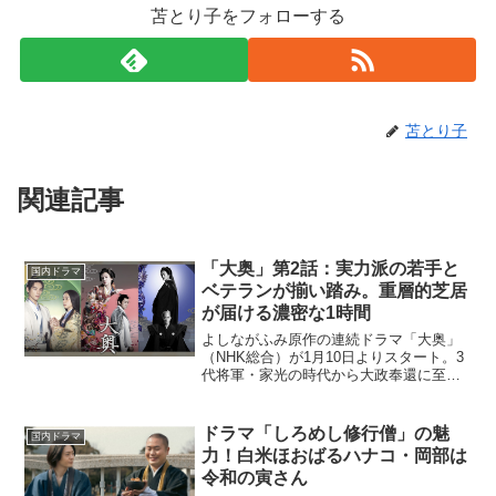
苫とり子をフォローする
苫とり子
関連記事
「大奥」第2話：実力派の若手と
国内ドラマ
ベテランが揃い踏み。重層的芝居
が届ける濃密な1時間
よしながふみ原作の連続ドラマ「大奥」
（NHK総合）が1月10日よりスタート。3
代将軍・家光の時代から大政奉還に至る
まで、奇病により男女の立場が逆転した
江戸パラレルワールドを描く本作には、
冨永愛、中島裕翔、堀田真由、福士蒼
ドラマ「しろめし修行僧」の魅
国内ドラマ
汰、風間俊介、斉藤由...
力！白米ほおばるハナコ・岡部は
令和の寅さん