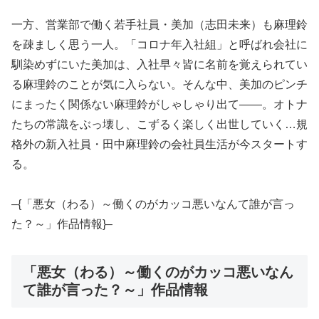
一方、営業部で働く若手社員・美加（志田未来）も麻理鈴
を疎ましく思う一人。「コロナ年入社組」と呼ばれ会社に
馴染めずにいた美加は、入社早々皆に名前を覚えられてい
る麻理鈴のことが気に入らない。そんな中、美加のピンチ
にまったく関係ない麻理鈴がしゃしゃり出て――。オトナ
たちの常識をぶっ壊し、こずるく楽しく出世していく…規
格外の新入社員・田中麻理鈴の会社員生活が今スタートす
る。
–{「悪女（わる）～働くのがカッコ悪いなんて誰が言っ
た？～」作品情報}–
「悪女（わる）～働くのがカッコ悪いなん
て誰が言った？～」作品情報