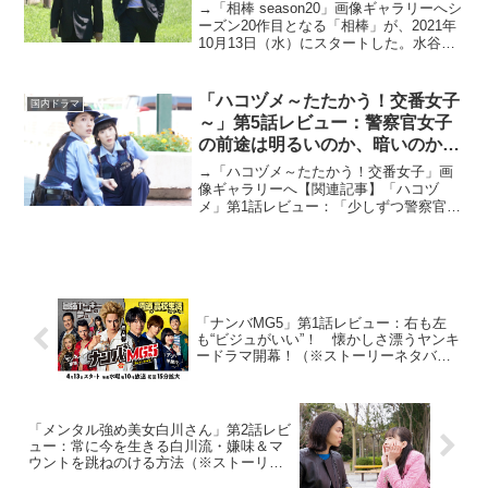
ーネタバレあり）
→「相棒 season20」画像ギャラリーへシ
ーズン20作目となる「相棒」が、2021年
10月13日（水）にスタートした。水谷豊
演じる杉下右京と、反町隆史演じる冠城
亘によるタッグは今作で7シーズン目に突
入。前作「相棒 season19」で全...
「ハコヅメ～たたかう！交番女子
国内ドラマ
～」第5話レビュー：警察官女子
の前途は明るいのか、暗いのか？
（※ストーリーネタバレあり）
→「ハコヅメ～たたかう！交番女子」画
像ギャラリーへ【関連記事】「ハコヅ
メ」第1話レビュー：「少しずつ警察官に
なっていけばいいよ」【関連記事】「ハ
コヅメ」第2話レビュー：他人と自分を比
べないほうが幸せになれることを教えて
くれるドラマ【 関連記...
「ナンバMG5」第1話レビュー：右も左
も“ビジュがいい”！ 懐かしさ漂うヤンキ
ードラマ開幕！（※ストーリーネタバレ
あり）
「メンタル強め美女白川さん」第2話レビ
ュー：常に今を生きる白川流・嫌味＆マ
ウントを跳ねのける方法（※ストーリー
ネタバレあり）