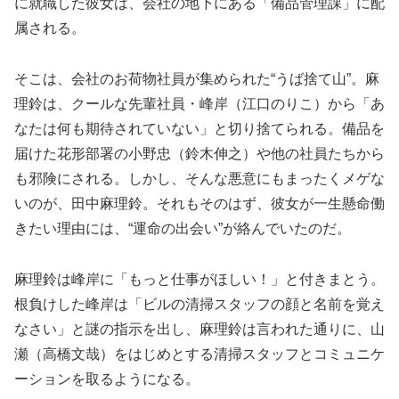
に就職した彼女は、会社の地下にある「備品管理課」に配
属される。
そこは、会社のお荷物社員が集められた“うば捨て山”。麻
理鈴は、クールな先輩社員・峰岸（江口のりこ）から「あ
なたは何も期待されていない」と切り捨てられる。備品を
届けた花形部署の小野忠（鈴木伸之）や他の社員たちから
も邪険にされる。しかし、そんな悪意にもまったくメゲな
いのが、田中麻理鈴。それもそのはず、彼女が一生懸命働
きたい理由には、“運命の出会い”が絡んでいたのだ。
麻理鈴は峰岸に「もっと仕事がほしい！」と付きまとう。
根負けした峰岸は「ビルの清掃スタッフの顔と名前を覚え
なさい」と謎の指示を出し、麻理鈴は言われた通りに、山
瀬（高橋文哉）をはじめとする清掃スタッフとコミュニケ
ーションを取るようになる。