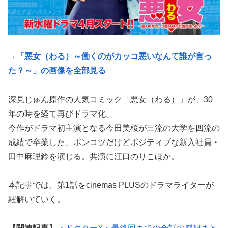
→
「悪女（わる）～働くのがカッコ悪いなんて誰が言っ
た？～」の画像を全部見る
深見じゅん原作の人気コミック「悪女（わる）」が、30
年の時を経て再びドラマ化。
今作がドラマ初主演となる今田美桜が三流の大学を四流の
成績で卒業した、ポンコツだけどポジティブな新入社員・
田中麻理鈴を演じる。共演に江口のりこほか。
本記事では、第1話をcinemas PLUSのドラマライターが
紐解いていく。