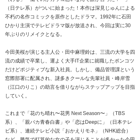
（日テレ系）がついに始まった！本作は深見じゅんによる
不朽の名作コミックを原作としたドラマ。1992年に石田
ひかり主演でテレビドラマ版が放送され、今回は実に30
年ぶりのリメイクとなる。
今田美桜が演じる主人公・田中麻理鈴は、三流の大学を四
流の成績で卒業し、運よく大手IT企業に就職したポンコツ
だけどポジティブな新入社員。しかし、備品管理課という
窓際部署に配属され、謎多きクールな先輩社員・峰岸雪
（江口のりこ）の助言を借りながらステップアップを目指
していく。
これまで「花のち晴れ〜花男 Next Season〜」（TBS
系）、「親バカ青春白書」や「恋はDeepに」（日本テレ
ビ系）、連続テレビ小説「おかえりモネ」（NHK総合）
など、勝気で打算的な女の子を演じることが多かった今田