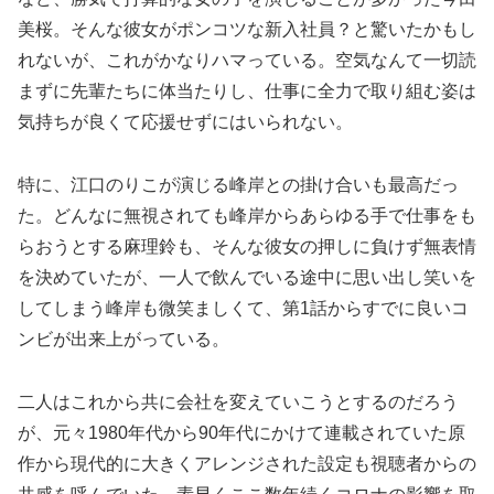
美桜。そんな彼女がポンコツな新入社員？と驚いたかもし
れないが、これがかなりハマっている。空気なんて一切読
まずに先輩たちに体当たりし、仕事に全力で取り組む姿は
気持ちが良くて応援せずにはいられない。
特に、江口のりこが演じる峰岸との掛け合いも最高だっ
た。どんなに無視されても峰岸からあらゆる手で仕事をも
らおうとする麻理鈴も、そんな彼女の押しに負けず無表情
を決めていたが、一人で飲んでいる途中に思い出し笑いを
してしまう峰岸も微笑ましくて、第1話からすでに良いコ
ンビが出来上がっている。
二人はこれから共に会社を変えていこうとするのだろう
が、元々1980年代から90年代にかけて連載されていた原
作から現代的に大きくアレンジされた設定も視聴者からの