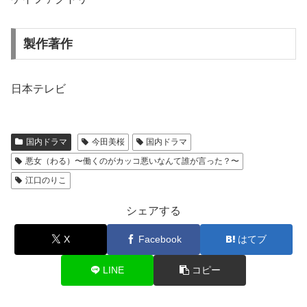
製作著作
日本テレビ
国内ドラマ
今田美桜
国内ドラマ
悪女（わる）〜働くのがカッコ悪いなんて誰が言った？〜
江口のりこ
シェアする
X
Facebook
はてブ
LINE
コピー