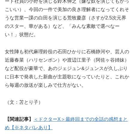
ート社員の小野を演じる鈴木伸之（嫌な奴を演じてもかっ
こいい）、今回の一件で美加の良き理解者になってくれそ
うな営業一課の白田を演じる荒牧慶彦（さすが2.5次元界
のスター、華がある）など、「みんな素敵で選べなー
い！」状態だ。
女性陣も初代麻理鈴役の石田ひかりに石橋静河や、芸人の
近藤春菜（ハリセンボン）や渡辺江里子（阿佐ヶ谷姉妹）
など配役が豪華で、あのジェジュン&ジュンスが久しぶり
に日本で発表した新曲が主題歌になっていたりと、これか
ら毎週の放送が楽しみで仕方がない。
（文：苫とり子）
【関連記事】
＜ドクターX＞最終回までの全話の感想まと
め【※ネタバレあり】