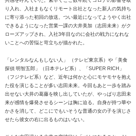
共感を呼んでいた。素早くここ数年続くコロナの影響を取
り入れ、入社まもなくリモート出社となった新人の気持ち
に寄り添った初回の放送。つい最近になってようやく出社
できるようになった営業一課の大井美加（志田未来）がク
ローズアップされ、入社3年目なのに会社の戦力になれな
いことへの苦悩と苛立ちが描かれた。
「レンタルなんもしない人」 （テレビ東京系）や「美食
探偵 明智五郎」（日本テレビ系）、「SUPER RICH」
（フジテレビ系）など、近年は何かと心にモヤモヤを抱え
た役を演じることが多い志田未来。今回もあと一歩を踏み
出せない大井の葛藤を映し出していたが、やっぱり志田未
来が感情を爆発させるシーンは胸に迫る。自身が持つ華や
かさを消して、どこにでもいそうな普通の女の子を演じさ
せたら彼女の右に出るものはいない。