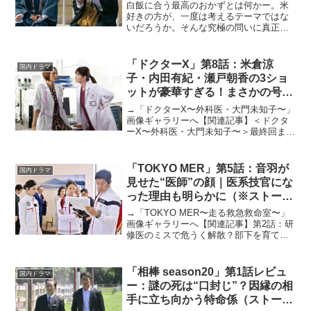
白飯に合う最高のおかずとは何かー。米
好きの方が、一度は考えるテーマではな
いだろうか。そんな究極の問いに真正面
から向き合うグルメドラマが、この4月か
ら放送されている。お笑いトリオ、ハナ
コ・岡部大さんが初主演を務める「しろ
「ドクターX」第8話：米倉涼
国内ドラマ
めし修行僧」だ。岡部さ...
子・内田有紀・瀬戸朝香の3ショ
ットが豪華すぎる！まさかの号泣
回（ストーリーネタバレあり）
→「ドクターX〜外科医・大門未知子〜」
画像ギャラリーへ【関連記事】＜ドクタ
ーX〜外科医・大門未知子〜＞最終回まで
の全話の解説/考察/感想まとめ「私、失敗
しないので」でおなじみ、米倉涼子主演
の木曜ドラマ「ドクターX〜外科医・大門
「TOKYO MER」第5話：音羽が
国内ドラマ
未知子〜」シー...
見せた“医師”の顔｜医系技官にな
った理由も明らかに（※ストーリ
ーネタバレあり）
→「TOKYO MER〜走る救急救命室〜」
画像ギャラリーへ【関連記事】第2話：研
修医のミスで危うく解散？部下を育てる
先輩たちに感動した回【関連記事】第3
話：「TOKYO MER」が医療従事者に表
した敬意｜第3話は映画並み、圧巻のスケ
「相棒 season20」第1話レビュ
国内ドラマ
ール！【...
ー：謎の死は“口封じ”？因縁の相
手に立ち向かう特命係（ストーリ