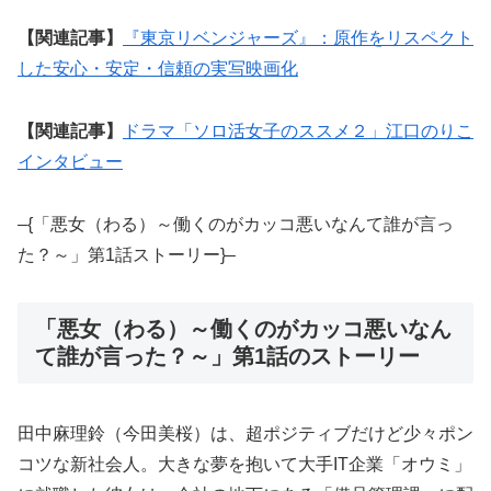
【関連記事】
『東京リベンジャーズ』：原作をリスペクト
した安心・安定・信頼の実写映画化
【関連記事】
ドラマ「ソロ活女子のススメ２」江口のりこ
インタビュー
–{「悪女（わる）～働くのがカッコ悪いなんて誰が言っ
た？～」第1話ストーリー}–
「悪女（わる）～働くのがカッコ悪いなん
て誰が言った？～」第1話のストーリー
田中麻理鈴（今田美桜）は、超ポジティブだけど少々ポン
コツな新社会人。大きな夢を抱いて大手IT企業「オウミ」