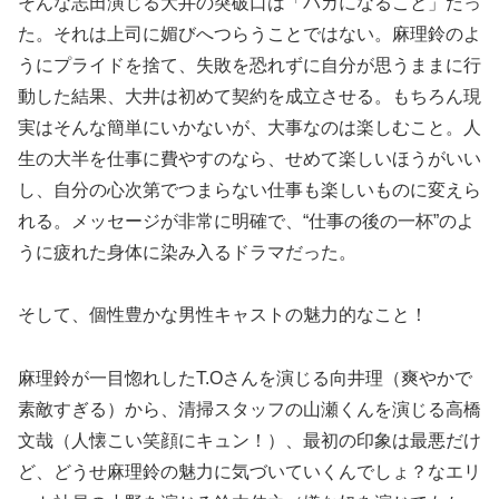
そんな志田演じる大井の突破口は「バカになること」だっ
た。それは上司に媚びへつらうことではない。麻理鈴のよ
うにプライドを捨て、失敗を恐れずに自分が思うままに行
動した結果、大井は初めて契約を成立させる。もちろん現
実はそんな簡単にいかないが、大事なのは楽しむこと。人
生の大半を仕事に費やすのなら、せめて楽しいほうがいい
し、自分の心次第でつまらない仕事も楽しいものに変えら
れる。メッセージが非常に明確で、“仕事の後の一杯”のよ
うに疲れた身体に染み入るドラマだった。
そして、個性豊かな男性キャストの魅力的なこと！
麻理鈴が一目惚れしたT.Oさんを演じる向井理（爽やかで
素敵すぎる）から、清掃スタッフの山瀬くんを演じる高橋
文哉（人懐こい笑顔にキュン！）、最初の印象は最悪だけ
ど、どうせ麻理鈴の魅力に気づいていくんでしょ？なエリ