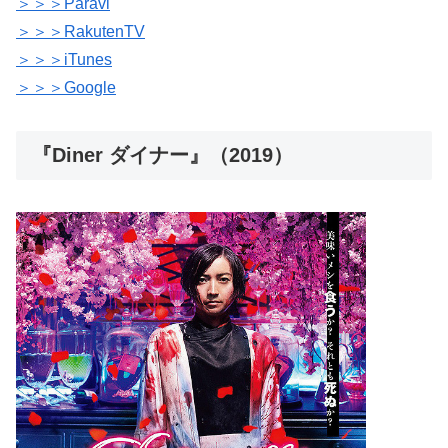
＞＞＞Paravi
＞＞＞RakutenTV
＞＞＞iTunes
＞＞＞Google
『Diner ダイナー』（2019）