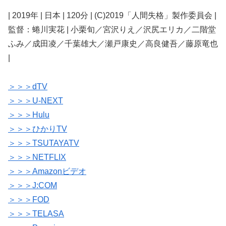
| 2019年 | 日本 | 120分 | (C)2019「人間失格」製作委員会 |
監督：蜷川実花 | 小栗旬／宮沢りえ／沢尻エリカ／二階堂
ふみ／成田凌／千葉雄大／瀬戸康史／高良健吾／藤原竜也
|
＞＞＞dTV
＞＞＞U-NEXT
＞＞＞Hulu
＞＞＞ひかりTV
＞＞＞TSUTAYATV
＞＞＞NETFLIX
＞＞＞Amazonビデオ
＞＞＞J:COM
＞＞＞FOD
＞＞＞TELASA