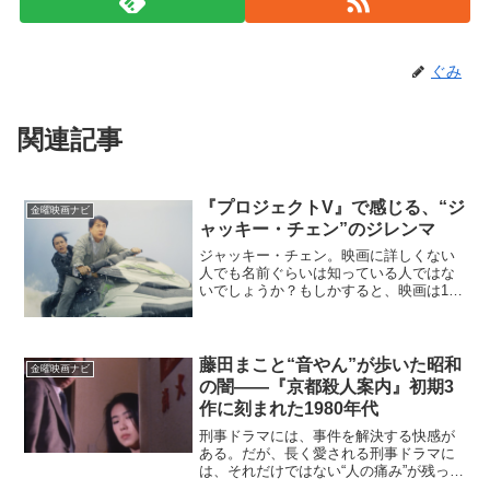
ぐみ
関連記事
『プロジェクトV』で感じる、“ジ
金曜映画ナビ
ャッキー・チェン”のジレンマ
ジャッキー・チェン。映画に詳しくない
人でも名前ぐらいは知っている人ではな
いでしょうか？もしかすると、映画は1本
も見たことがないけど名前は知っている
という人も、日本では少なくないのかも
しれません。身体を張った（骨折箇所多
数）無茶なアクションと...
藤田まこと“音やん”が歩いた昭和
金曜映画ナビ
の闇――『京都殺人案内』初期3
作に刻まれた1980年代
刑事ドラマには、事件を解決する快感が
ある。だが、長く愛される刑事ドラマに
は、それだけではない“人の痛み”が残って
いる。藤田まこと主演の人気シリーズ