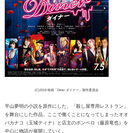
(C)2019 映画「Diner ダイナー」製作委員会
平山夢明の小説を原作にした、「殺し屋専用レストラン」
を舞台にした作品。ここで働くことになってしまったオオ
バカナコ（玉城ティナ）と店主のボンベロ（藤原竜也）を
中心に物語が展開していく。