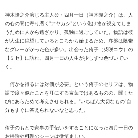
神木隆之介演じる主人公・四月一日（神木隆之介）は、人
の心の闇に寄り憑く”アヤカシ”という化け物が視えてしま
うために人から遠ざかり、孤独に過ごしていた。物語は彼
が人生に絶望しているところから始まるため、序盤は陰鬱
なグレーがかった色が多い。出会った侑子（柴咲コウ）の
【ミセ】に訪れ、四月一日の人生が少しずつ色づいてい
く。
「何かを得るには対価が必要」という侑子のセリフは、物
語で度々似たことを耳にする言葉ではあるものの、聞くた
びにあらためて考えさせられる。”いちばん大切なもの”自
分もすぐに答えられないなと思った。
侑子のもとで家事の手伝いをすることになった四月一日の
お掃除や料理のシーンは微笑ましい。