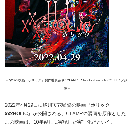
(C)2022映画「ホリック」製作委員会 (C)CLAMP・ShigatsuTsuitachi CO.,LTD.／講
談社
2022年4月29日に蜷川実花監督の映画
『ホリック
xxxHOLiC』
が公開される。CLAMPの漫画を原作とした
この映画は、10年越しに実現した実写化だという。