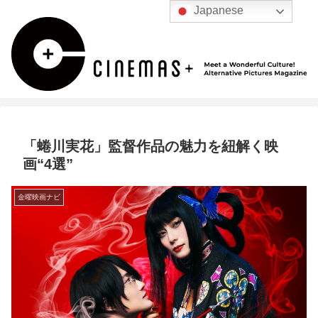
Japanese
「蜷川実花」監督作品の魅力を紐解く映
画“4選”
金曜映画ナビ