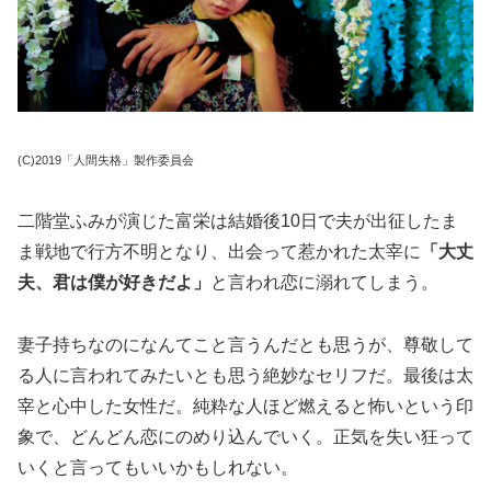
(C)2019「人間失格」製作委員会
二階堂ふみが演じた富栄は結婚後10日で夫が出征したま
ま戦地で行方不明となり、出会って惹かれた太宰に
「大丈
夫、君は僕が好きだよ」
と言われ恋に溺れてしまう。
妻子持ちなのになんてこと言うんだとも思うが、尊敬して
る人に言われてみたいとも思う絶妙なセリフだ。最後は太
宰と心中した女性だ。純粋な人ほど燃えると怖いという印
象で、どんどん恋にのめり込んでいく。正気を失い狂って
いくと言ってもいいかもしれない。