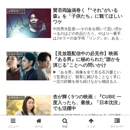
『京都殺人案内』は、まさにその代表格
だ。京都府警の人情派刑事・音川音次
賛否両論渦巻く『“それ”がいる
金曜映画ナビ
郎、通称“音やん”が、京...
森』を「子供たち」に観てほしい
ワケ
中田秀夫監督──その名を聞いて思い浮か
べるのはどの作品だろう。やはり一番手
はJホラーの金字塔『リング』か。あるい
は『女優霊』や『仄暗い水の底から』と
いった、いまも根強い人気を誇るホラー
映画を挙げる人も多いかもしれない。ま
【見放題配信中の必見作】映画
金曜映画ナビ
た中田監督はホラーに...
『ある男』に秘められた“誰かを
演じる”ことへの問いかけ
▶︎『ある男』画像を全て見る石川慶とい
う監督ほど、観客に媚びることなく常に
一定の距離を保ち続けながら物語る人物
はいないのではないか。そんな映像作家
から生み出される作品は、ここぞという
ようなエモーショナルなシーンも差し込
杏が輝く5つの映画：『CUBE 一
金曜映画ナビ
まず、ある意味「淡々」...
度入ったら、最後』「日本沈没」
でも活躍中
2021年10月22日より公開される『CUBE
一度入ったら、最後』は、アメリカ映画
『CUBE』の日本版リメイク作品。謎の
メニュー
ホーム
検索
トップ
サイドバー
立方体に閉じ込められた男女6名の地獄の