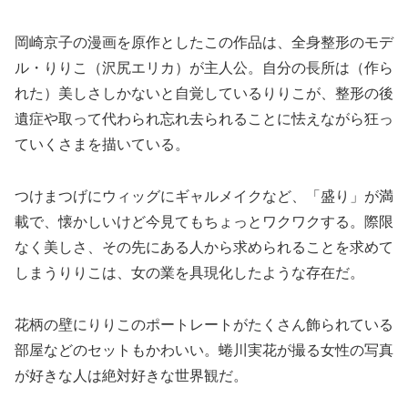
岡崎京子の漫画を原作としたこの作品は、全身整形のモデ
ル・りりこ（沢尻エリカ）が主人公。自分の長所は（作ら
れた）美しさしかないと自覚しているりりこが、整形の後
遺症や取って代わられ忘れ去られることに怯えながら狂っ
ていくさまを描いている。
つけまつげにウィッグにギャルメイクなど、「盛り」が満
載で、懐かしいけど今見てもちょっとワクワクする。際限
なく美しさ、その先にある人から求められることを求めて
しまうりりこは、女の業を具現化したような存在だ。
花柄の壁にりりこのポートレートがたくさん飾られている
部屋などのセットもかわいい。蜷川実花が撮る女性の写真
が好きな人は絶対好きな世界観だ。