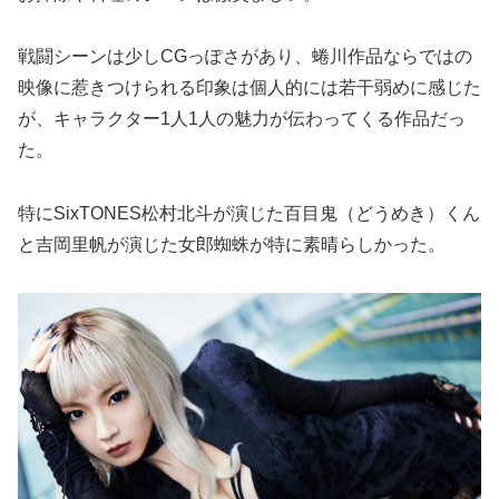
戦闘シーンは少しCGっぽさがあり、蜷川作品ならではの
映像に惹きつけられる印象は個人的には若干弱めに感じた
が、キャラクター1人1人の魅力が伝わってくる作品だっ
た。
特にSixTONES松村北斗が演じた百目鬼（どうめき）くん
と吉岡里帆が演じた女郎蜘蛛が特に素晴らしかった。