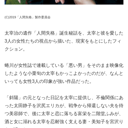
(C)2019「人間失格」製作委員会
太宰治の遺作「人間失格」誕生秘話を、太宰と彼を愛した
3人の女性たちの視点から描いた、現実をもとにしたフィ
クション。
蜷川が女性誌で連載している「悪い男」をそのまま映像化
したような小栗旬の太宰もかっこよかったのだが、なんと
いっても女性3人の印象が強い作品だった。
「斜陽」の元となった日記を太宰に提供し、不倫関係にあ
った太田静子を沢尻エリカが、戦争から帰還しない夫を待
つ美容師で、後に太宰と恋に落ちる富栄を二階堂ふみが、
酒と女に溺れる太宰を忍耐強く支える妻・美知子を宮沢り