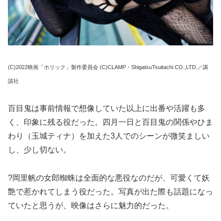
(C)2022映画「ホリック」製作委員会 (C)CLAMP・ShigatsuTsuitachi CO.,LTD.／講
談社
百目鬼は事前情報で想像していた以上に出番や活躍も多
く、印象に残る役だった。四月一日と百目鬼の関係やひま
わり（玉城ティナ）を加えた3人でのシーンが微笑ましい
し、少し切ない。
?岡里帆の女郎蜘蛛は全面的な悪役なのだが、可愛くて妖
艶で惹かれてしまう役だった。写真が出た際も話題になっ
ていたと思うが、映像はさらに魅力的だった。