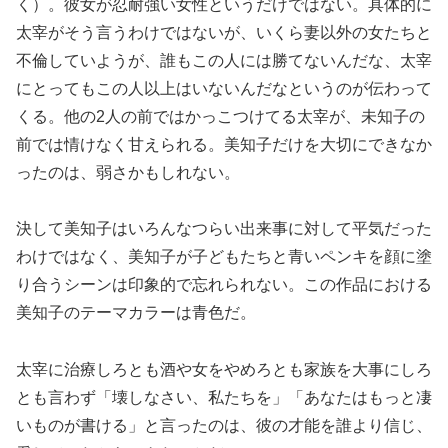
く）。彼女が忍耐強い女性というだけではない。具体的に
太宰がそう言うわけではないが、いくら妻以外の女たちと
不倫していようが、誰もこの人には勝てないんだな、太宰
にとってもこの人以上はいないんだなというのが伝わって
くる。他の2人の前ではかっこつけてる太宰が、未知子の
前では情けなく甘えられる。美知子だけを大切にできなか
ったのは、弱さかもしれない。
決して美知子はいろんなつらい出来事に対して平気だった
わけではなく、美知子が子どもたちと青いペンキを顔に塗
り合うシーンは印象的で忘れられない。この作品における
美知子のテーマカラーは青色だ。
太宰に治療しろとも酒や女をやめろとも家族を大事にしろ
とも言わず「壊しなさい、私たちを」「あなたはもっと凄
いものが書ける」と言ったのは、彼の才能を誰より信じ、