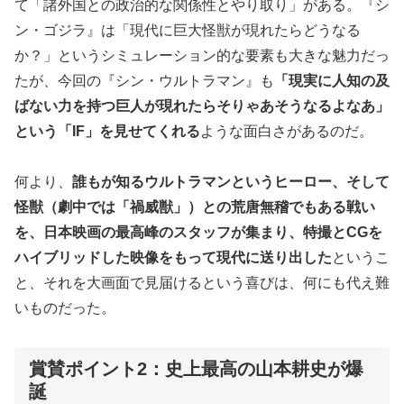
て「諸外国との政治的な関係性とやり取り」がある。『シ
ン・ゴジラ』は「現代に巨大怪獣が現れたらどうなる
か？」というシミュレーション的な要素も大きな魅力だっ
たが、今回の『シン・ウルトラマン』も
「現実に人知の及
ばない力を持つ巨人が現れたらそりゃあそうなるよなあ」
という「IF」を見せてくれる
ような面白さがあるのだ。
何より、
誰もが知るウルトラマンというヒーロー、そして
怪獣（劇中では「禍威獣」）との荒唐無稽でもある戦い
を、日本映画の最高峰のスタッフが集まり、特撮とCGを
ハイブリッドした映像をもって現代に送り出した
というこ
と、それを大画面で見届けるという喜びは、何にも代え難
いものだった。
賞賛ポイント2：史上最高の山本耕史が爆
誕