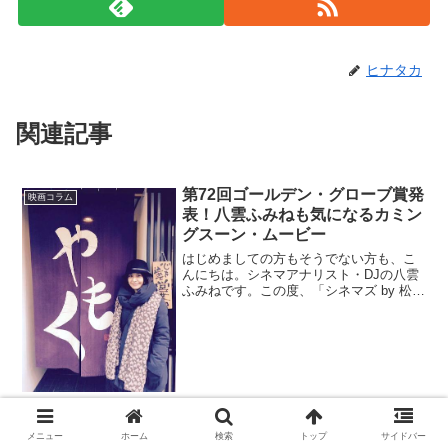
ヒナタカ
関連記事
第72回ゴールデン・グローブ賞発
映画コラム
表！八雲ふみねも気になるカミン
グスーン・ムービー
はじめましての方もそうでない方も、こ
んにちは。シネマアナリスト・DJの八雲
ふみねです。この度、「シネマズ by 松
竹」でコラムを連載することになりまし
た。題して、八雲ふみねの What a
Fantastics！ ～映画にまつわるアレコレ
～...
『鬼手』囲碁こそ最強格闘技！
メニュー
ホーム
検索
トップ
サイドバー
映画コラム