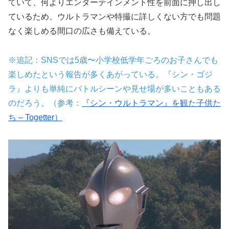
ていて、何よりエンターテインメント性を前面に押し出し
ているため、ウルトラマンや特撮に詳しくない方でも問題
なく楽しめる間口の広さも備えている。
※追記：SNSでは5歳〜小学校低学年ごろのお子さんでも
楽しめたという報告が多くあがっている。『シン・ゴジ
ラ』よりも単純にバトルシーンや見せ場が多いこともある
のだろう。（参考：
『シン・ウルトラマン』を観た子供た
ち – Togetter）