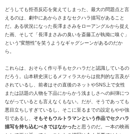
どうしても拒否反応を覚えてしまった、最大の問題点と言
えるのは、劇中にあからさまなセクハラ描写があること
だ。ある状況になった長澤まさみをローアングルから捉え
た画、そして「長澤まさみの臭いを斎藤工が執拗に嗅ぐ」
という“変態性”を笑うようなギャグシーンがあるのだか
ら。
これらは、おそらく作り手もセクハラだと認識しているの
だろう。山本耕史演じるメフィラスからは批判的な言及が
されているし、前者はその直後のネットやSNS上で女性
または話題の人物を下品にからかう浅ましさへの糾弾につ
ながっているとも言えなくもない。だが、そうであっても
悪目立ちしすぎているし、そこに至るまでの設定もやや強
引であるし、
そもそもウルトラマンという作品でセクハラ
描写を持ち込むべきではなかった
と思うのだ。一本の映画