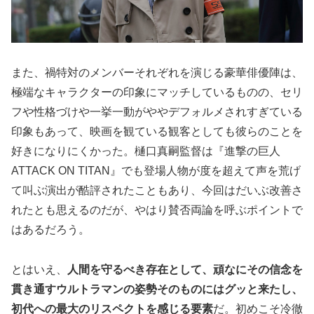
また、禍特対のメンバーそれぞれを演じる豪華俳優陣は、
極端なキャラクターの印象にマッチしているものの、セリ
フや性格づけや一挙一動がややデフォルメされすぎている
印象もあって、映画を観ている観客としても彼らのことを
好きになりにくかった。樋口真嗣監督は『進撃の巨人
ATTACK ON TITAN』でも登場人物が度を超えて声を荒げ
て叫ぶ演出が酷評されたこともあり、今回はだいぶ改善さ
れたとも思えるのだが、やはり賛否両論を呼ぶポイントで
はあるだろう。
とはいえ、
人間を守るべき存在として、頑なにその信念を
貫き通すウルトラマンの姿勢そのものにはグッと来たし、
初代への最大のリスペクトを感じる要素
だ。初めこそ冷徹