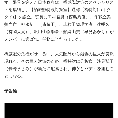
ず、限界を迎えた日本政府は、禍威獣対策のスペシャリス
トを集結し、【禍威獣特設対策室】通称【禍特対(カトク
タイ)】を設立。班長に田村君男（西島秀俊）、作戦立案
担当官・神永新二（斎藤工）、非粒子物理学者・滝明久
（有岡大貴）、汎用生物学者・船縁由美（早見あかり）が
メンバーに選ばれ、任務に当たっていた。
禍威獣の危機がせまる中、大気圏外から銀色の巨人が突然
現れる。その巨人対策のため、禍特対に分析官・浅見弘子
（長澤まさみ）が新たに配属され、神永とバディを組むこ
とになる。
予告編