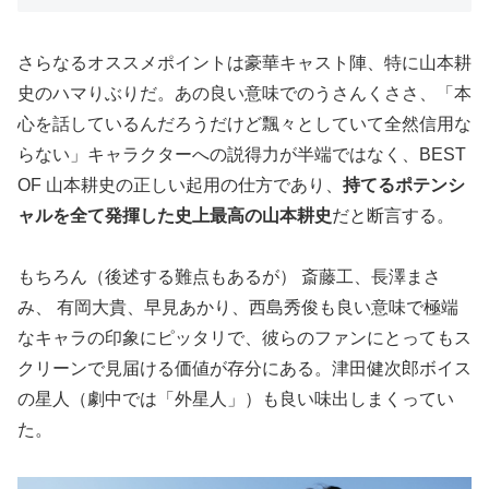
さらなるオススメポイントは豪華キャスト陣、特に山本耕
史のハマりぶりだ。あの良い意味でのうさんくささ、「本
心を話しているんだろうだけど飄々としていて全然信用な
らない」キャラクターへの説得力が半端ではなく、BEST
OF 山本耕史の正しい起用の仕方であり、
持てるポテンシ
ャルを全て発揮した史上最高の山本耕史
だと断言する。
もちろん（後述する難点もあるが） 斎藤工、長澤まさ
み、 有岡大貴、早見あかり、西島秀俊も良い意味で極端
なキャラの印象にピッタリで、彼らのファンにとってもス
クリーンで見届ける価値が存分にある。津田健次郎ボイス
の星人（劇中では「外星人」）も良い味出しまくってい
た。