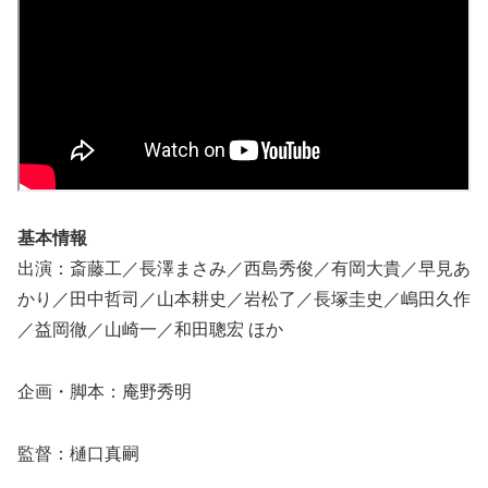
基本情報
出演：斎藤工／長澤まさみ／西島秀俊／有岡大貴／早見あ
かり／田中哲司／山本耕史／岩松了／長塚圭史／嶋田久作
／益岡徹／山崎一／和田聰宏 ほか
企画・脚本：庵野秀明
監督：樋口真嗣