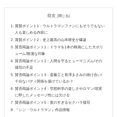
目次
賞賛ポイント1：ウルトラマンファンにもそうでもない
人も楽しめる内容に
賞賛ポイント2：史上最高の山本耕史が爆誕
賛否両論ポイント1：ドラマを1本の映画にした大ボリ
ューム/散漫な印象
賛否両論ポイント2：人間を守るヒューマニズム/その
描写の不足
賛否両論ポイント3：斎藤工と長澤まさみの掛け合い/
十分なバディ関係を築けているか？
賛否両論ポイント4：空想科学の楽しさやロマン/現実
に即したメッセージ性には欠ける
賛否両論ポイント5：度のすぎるセクハラ描写
『シン・ウルトラマン』作品情報