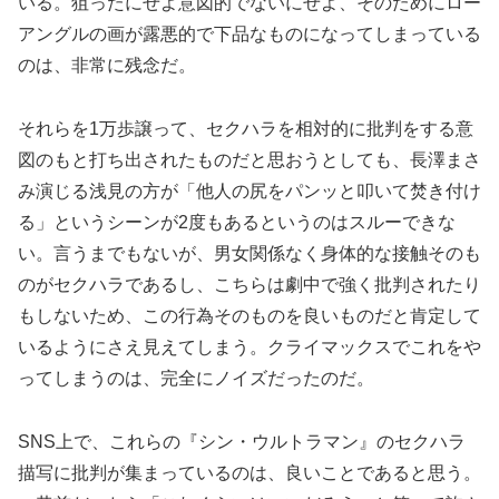
いる。狙ったにせよ意図的でないにせよ、そのためにロー
アングルの画が露悪的で下品なものになってしまっている
のは、非常に残念だ。
それらを1万歩譲って、セクハラを相対的に批判をする意
図のもと打ち出されたものだと思おうとしても、長澤まさ
み演じる浅見の方が「他人の尻をパンッと叩いて焚き付け
る」というシーンが2度もあるというのはスルーできな
い。言うまでもないが、男女関係なく身体的な接触そのも
のがセクハラであるし、こちらは劇中で強く批判されたり
もしないため、この行為そのものを良いものだと肯定して
いるようにさえ見えてしまう。クライマックスでこれをや
ってしまうのは、完全にノイズだったのだ。
SNS上で、これらの『シン・ウルトラマン』のセクハラ
描写に批判が集まっているのは、良いことであると思う。