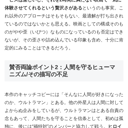
体験させてくれるという贅沢さがある
というのも事実。こ
れ以外のアプローチはそもそもない、最適解が打ち出され
ているのではないかとも思える。映画としての構成そのも
のがやや歪（いびつ）なものになっているのも否定はでき
ないが、その歪さや詰め込んでいる印象も含め、十分に肯
定的にみることはできるだろう。
賛否両論ポイント2：人間を守るヒューマ
ニズム/その描写の不足
本作のキャッチコピーには「そんなに人間が好きになった
のか、ウルトラマン」とある。他の外星人は人間に対して
よからぬ企みをしているが、ウルトラマンはとある自責の
念もあって、人間たちを守ることを信条として、初めは孤
独に、後には“禍特対”のメンバーと協力して戦う。
ヒロイ