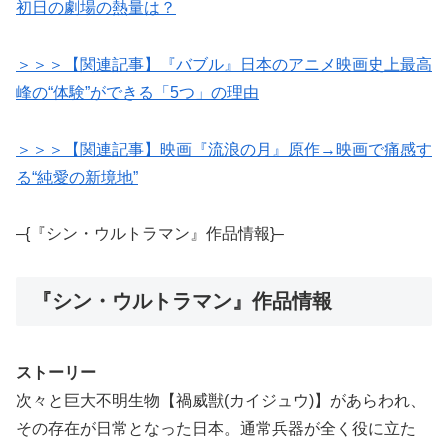
初日の劇場の熱量は？
＞＞＞【関連記事】『バブル』日本のアニメ映画史上最高
峰の“体験”ができる「5つ」の理由
＞＞＞【関連記事】映画『流浪の月』原作→映画で痛感す
る“純愛の新境地”
–{『シン・ウルトラマン』作品情報}–
『シン・ウルトラマン』作品情報
ストーリー
次々と巨大不明生物【禍威獣(カイジュウ)】があらわれ、
その存在が日常となった日本。通常兵器が全く役に立た