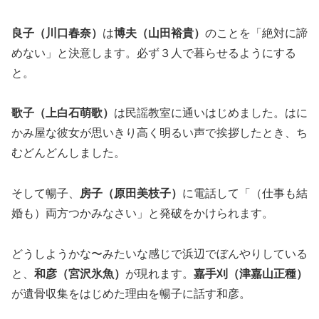
良子（川口春奈）
は
博夫（山田裕貴）
のことを「絶対に諦
めない」と決意します。必ず３人で暮らせるようにする
と。
歌子（上白石萌歌）
は民謡教室に通いはじめました。はに
かみ屋な彼女が思いきり高く明るい声で挨拶したとき、ち
むどんどんしました。
そして暢子、
房子（原田美枝子）
に電話して「（仕事も結
婚も）両方つかみなさい」と発破をかけられます。
どうしようかな〜みたいな感じで浜辺でぼんやりしている
と、
和彦（宮沢氷魚）
が現れます。
嘉手刈（津嘉山正種）
が遺骨収集をはじめた理由を暢子に話す和彦。