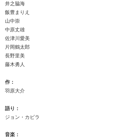
井之脇海
飯豊まりえ
山中崇
中原丈雄
佐津川愛美
片岡鶴太郎
長野里美
藤木勇人
作：
羽原大介
語り：
ジョン・カビラ
音楽：