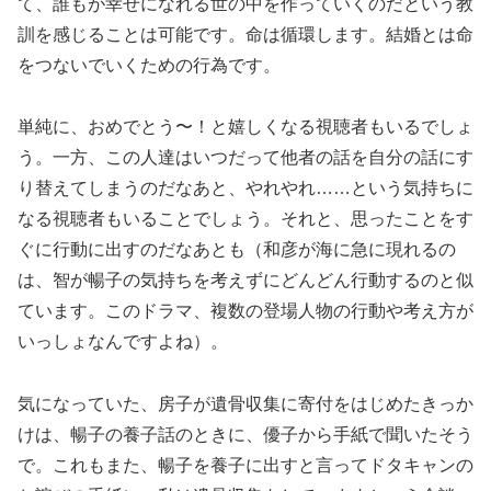
て、誰もが幸せになれる世の中を作っていくのだという教
訓を感じることは可能です。命は循環します。結婚とは命
をつないでいくための行為です。
単純に、おめでとう〜！と嬉しくなる視聴者もいるでしょ
う。一方、この人達はいつだって他者の話を自分の話にす
り替えてしまうのだなあと、やれやれ……という気持ちに
なる視聴者もいることでしょう。それと、思ったことをす
ぐに行動に出すのだなあとも（和彦が海に急に現れるの
は、智が暢子の気持ちを考えずにどんどん行動するのと似
ています。このドラマ、複数の登場人物の行動や考え方が
いっしょなんですよね）。
気になっていた、房子が遺骨収集に寄付をはじめたきっか
けは、暢子の養子話のときに、優子から手紙で聞いたそう
で。これもまた、暢子を養子に出すと言ってドタキャンの