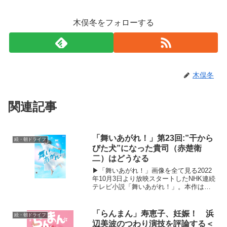
木俣冬をフォローする
木俣冬
関連記事
「舞いあがれ！」第23回:”干から
続・朝ドライフ
びた犬”になった貴司（赤楚衛
二）はどうなる
▶︎「舞いあがれ！」画像を全て見る2022
年10月3日より放映スタートしたNHK連続
テレビ小説「舞いあがれ！」。本作は、
主人公が東大阪と自然豊かな長崎・五島
列島でさまざまな人との絆を育みなが
ら、空を飛ぶ夢に向かっていく挫折と再
「らんまん」寿恵子、妊娠！ 浜
続・朝ドライフ
生のストーリー...
辺美波のつわり演技を評論する＜