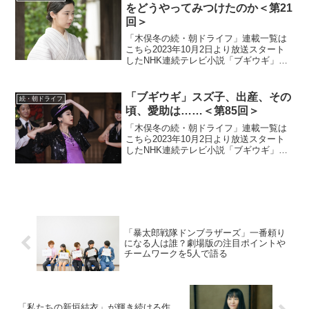
間たちと切磋琢磨...
をどうやってみつけたのか＜第21
回＞
「木俣冬の続・朝ドライフ」連載一覧は
こちら2023年10月2日より放送スタート
したNHK連続テレビ小説「ブギウギ」。
「東京ブギウギ」や「買物ブギー」で知
られる昭和の大スター歌手・笠置シヅ子
をモデルにオリジナルストーリーで描く
「ブギウギ」スズ子、出産、その
続・朝ドライフ
本作。小さい頃か...
頃、愛助は……＜第85回＞
「木俣冬の続・朝ドライフ」連載一覧は
こちら2023年10月2日より放送スタート
したNHK連続テレビ小説「ブギウギ」。
「東京ブギウギ」や「買物ブギー」で知
られる昭和の大スター歌手・笠置シヅ子
をモデルにオリジナルストーリーで描く
本作。歌って踊る...
「暴太郎戦隊ドンブラザーズ」一番頼り
になる人は誰？劇場版の注目ポイントや
チームワークを5人で語る
「私たちの新垣結衣」が輝き続ける作