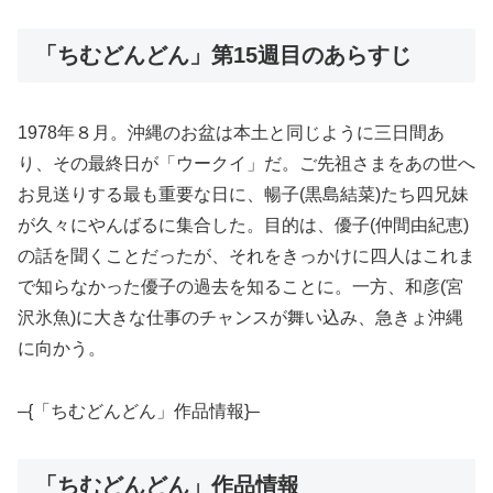
「ちむどんどん」第15週目のあらすじ
1978年８月。沖縄のお盆は本土と同じように三日間あ
り、その最終日が「ウークイ」だ。ご先祖さまをあの世へ
お見送りする最も重要な日に、暢子(黒島結菜)たち四兄妹
が久々にやんばるに集合した。目的は、優子(仲間由紀恵)
の話を聞くことだったが、それをきっかけに四人はこれま
で知らなかった優子の過去を知ることに。一方、和彦(宮
沢氷魚)に大きな仕事のチャンスが舞い込み、急きょ沖縄
に向かう。
–{「ちむどんどん」作品情報}–
「ちむどんどん」作品情報