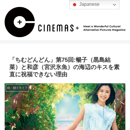
Japanese
「ちむどんどん」第75回:暢子（黒島結
菜）と和彦（宮沢氷魚）の海辺のキスを素
直に祝福できない理由
続・朝ドライフ