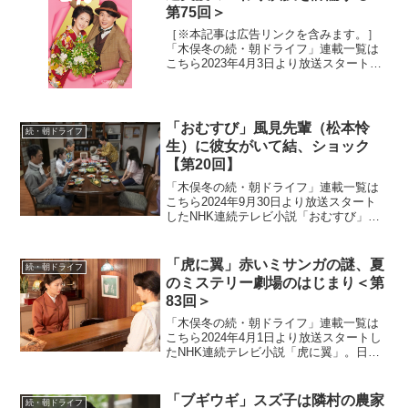
第75回＞
［※本記事は広告リンクを含みます。］
「木俣冬の続・朝ドライフ」連載一覧は
こちら2023年4月3日より放送スタートし
たNHK連続テレビ小説「らんまん」。
「日本の植物学の父」と呼ばれる高知県
出身の植物学者・牧野富太郎の人生をモ
デルにオリジナルス...
「おむすび」風見先輩（松本怜
続・朝ドライフ
生）に彼女がいて結、ショック
【第20回】
「木俣冬の続・朝ドライフ」連載一覧は
こちら2024年9月30日より放送スタート
したNHK連続テレビ小説「おむすび」。
平成“ど真ん中”の、2004年(平成16年)。ヒ
ロイン・米田結（よねだ・ゆい）は、福
岡・糸島で両親や祖父母と共に暮らして
「虎に翼」赤いミサンガの謎、夏
続・朝ドライフ
いた...
のミステリー劇場のはじまり＜第
83回＞
「木俣冬の続・朝ドライフ」連載一覧は
こちら2024年4月1日より放送スタートし
たNHK連続テレビ小説「虎に翼」。日本
史上で初めて法曹の世界に飛び込んだ女
性をモデルにオリジナルストーリーで描
く本作。困難な時代に生まれながらも仲
「ブギウギ」スズ子は隣村の農家
続・朝ドライフ