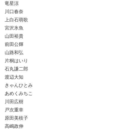
竜星涼
川口春奈
上白石萌歌
宮沢氷魚
山田裕貴
前田公輝
山路和弘
片桐はいり
石丸謙二郎
渡辺大知
きゃんひとみ
あめくみちこ
川田広樹
戸次重幸
原田美枝子
高嶋政伸