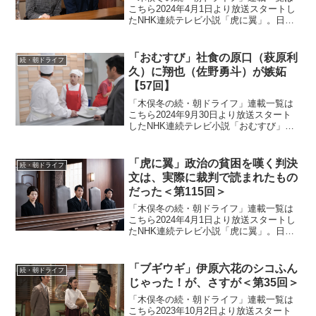
こちら2024年4月1日より放送スタートし
たNHK連続テレビ小説「虎に翼」。日本
史上で初めて法曹の世界に飛び込んだ女
性をモデルにオリジナルストーリーで描
く本作。困難な時代に生まれながらも仲
「おむすび」社食の原口（萩原利
続・朝ドライフ
間たちと切磋琢磨...
久）に翔也（佐野勇斗）が嫉妬
【57回】
「木俣冬の続・朝ドライフ」連載一覧は
こちら2024年9月30日より放送スタート
したNHK連続テレビ小説「おむすび」。
平成“ど真ん中”の、2004年(平成16年)。ヒ
ロイン・米田結（よねだ・ゆい）は、福
岡・糸島で両親や祖父母と共に暮らして
「虎に翼」政治の貧困を嘆く判決
続・朝ドライフ
いた...
文は、実際に裁判で読まれたもの
だった＜第115回＞
「木俣冬の続・朝ドライフ」連載一覧は
こちら2024年4月1日より放送スタートし
たNHK連続テレビ小説「虎に翼」。日本
史上で初めて法曹の世界に飛び込んだ女
性をモデルにオリジナルストーリーで描
く本作。困難な時代に生まれながらも仲
「ブギウギ」伊原六花のシコふん
続・朝ドライフ
間たちと切磋琢磨...
じゃった！が、さすが＜第35回＞
「木俣冬の続・朝ドライフ」連載一覧は
こちら2023年10月2日より放送スタート