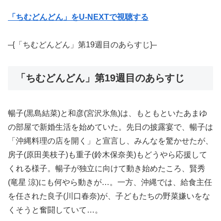
「ちむどんどん」をU-NEXTで視聴する
–{「ちむどんどん」第19週目のあらすじ}–
「ちむどんどん」第19週目のあらすじ
暢子(黒島結菜)と和彦(宮沢氷魚)は、もともといたあまゆ
の部屋で新婚生活を始めていた。先日の披露宴で、暢子は
「沖縄料理の店を開く」と宣言し、みんなを驚かせたが、
房子(原田美枝子)も重子(鈴木保奈美)もどうやら応援して
くれる様子。暢子が独立に向けて動き始めたころ、賢秀
(竜星 涼)にも何やら動きが…。一方、沖縄では、給食主任
を任された良子(川口春奈)が、子どもたちの野菜嫌いをな
くそうと奮闘していて…。