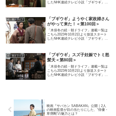
したNHK連続テレビ小説「ブギウギ」。
「東京ブギウギ」や「買物ブギー」で知
られる昭和の大スター歌手・笠置シヅ子
をモデルにオリジナルストーリーで描く
「ブギウギ」ようやく家政婦さん
本作。小さい頃か...
続・朝ドライフ
がやって来た！＜第100回＞
「木俣冬の続・朝ドライフ」連載一覧は
こちら2023年10月2日より放送スタート
したNHK連続テレビ小説「ブギウギ」。
「東京ブギウギ」や「買物ブギー」で知
られる昭和の大スター歌手・笠置シヅ子
をモデルにオリジナルストーリーで描く
「ブギウギ」スズ子妊娠でトミ怒
本作。歌って踊る...
続・朝ドライフ
髪天＜第80回＞
「木俣冬の続・朝ドライフ」連載一覧は
こちら2023年10月2日より放送スタート
したNHK連続テレビ小説「ブギウギ」。
「東京ブギウギ」や「買物ブギー」で知
られる昭和の大スター歌手・笠置シヅ子
をモデルにオリジナルストーリーで描く
本作。歌って踊る...
映画『サバカン SABAKAN』公開｜2人
の映画監督が目の当たりにした、“俳優・
草彅剛”の魅力とは？