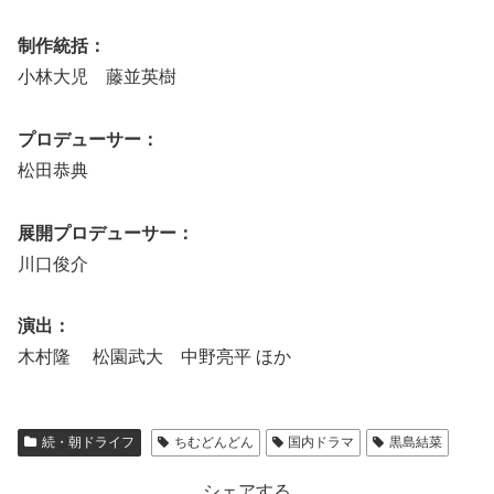
制作統括：
小林大児 藤並英樹
プロデューサー：
松田恭典
展開プロデューサー：
川口俊介
演出：
木村隆 松園武大 中野亮平 ほか
続・朝ドライフ
ちむどんどん
国内ドラマ
黒島結菜
シェアする