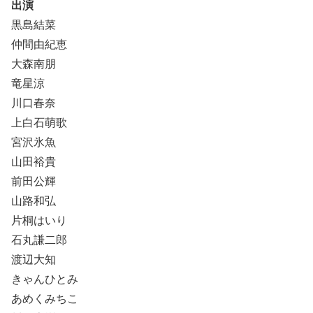
出演
黒島結菜
仲間由紀恵
大森南朋
竜星涼
川口春奈
上白石萌歌
宮沢氷魚
山田裕貴
前田公輝
山路和弘
片桐はいり
石丸謙二郎
渡辺大知
きゃんひとみ
あめくみちこ