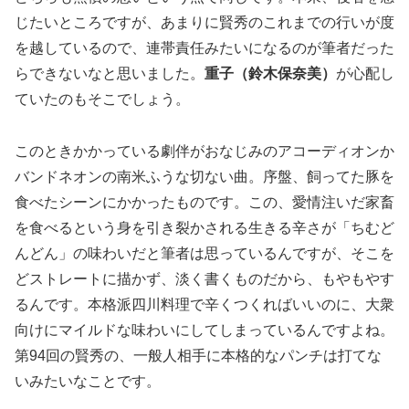
じたいところですが、あまりに賢秀のこれまでの行いが度
を越しているので、連帯責任みたいになるのが筆者だった
らできないなと思いました。
重子（鈴木保奈美）
が心配し
ていたのもそこでしょう。
このときかかっている劇伴がおなじみのアコーディオンか
バンドネオンの南米ふうな切ない曲。序盤、飼ってた豚を
食べたシーンにかかったものです。この、愛情注いだ家畜
を食べるという身を引き裂かされる生きる辛さが「ちむど
んどん」の味わいだと筆者は思っているんですが、そこを
どストレートに描かず、淡く書くものだから、もやもやす
るんです。本格派四川料理で辛くつくればいいのに、大衆
向けにマイルドな味わいにしてしまっているんですよね。
第94回の賢秀の、一般人相手に本格的なパンチは打てな
いみたいなことです。