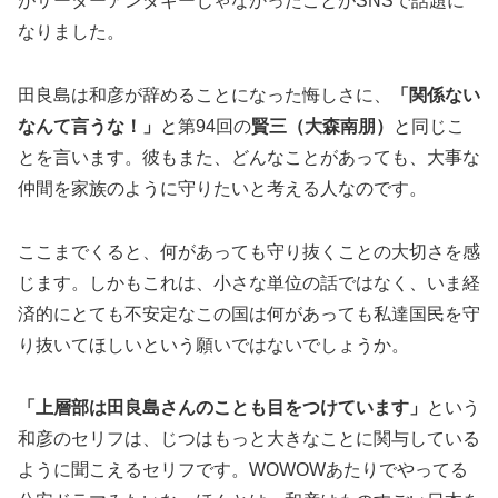
がサーターアンダギーじゃなかったことがSNSで話題に
なりました。
田良島は和彦が辞めることになった悔しさに、
「関係ない
なんて言うな！」
と第94回の
賢三（大森南朋）
と同じこ
とを言います。彼もまた、どんなことがあっても、大事な
仲間を家族のように守りたいと考える人なのです。
ここまでくると、何があっても守り抜くことの大切さを感
じます。しかもこれは、小さな単位の話ではなく、いま経
済的にとても不安定なこの国は何があっても私達国民を守
り抜いてほしいという願いではないでしょうか。
「上層部は田良島さんのことも目をつけています」
という
和彦のセリフは、じつはもっと大きなことに関与している
ように聞こえるセリフです。WOWOWあたりでやってる