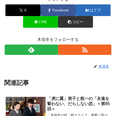
X
Facebook
はてブ
LINE
コピー
木俣冬をフォローする
木俣冬
関連記事
「虎に翼」寅子と航一の「永遠を
続・朝ドライフ
誓わない、だらしない恋」＜第95
回＞
「木俣冬の続・朝ドライフ」連載一覧は