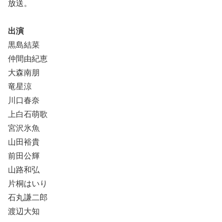
放送。
出演
黒島結菜
仲間由紀恵
大森南朋
竜星涼
川口春奈
上白石萌歌
宮沢氷魚
山田裕貴
前田公輝
山路和弘
片桐はいり
石丸謙二郎
渡辺大知