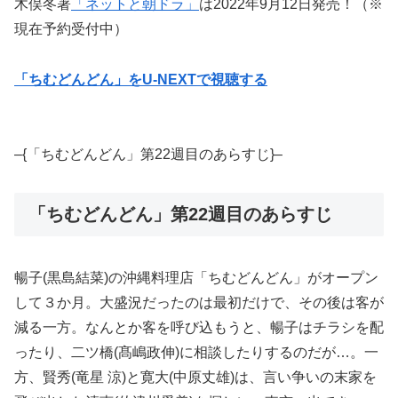
木俣冬著
「ネットと朝ドラ」
は2022年9月12日発売！（※
現在予約受付中）
「ちむどんどん」をU-NEXTで視聴する
–{「ちむどんどん」第22週目のあらすじ}–
「ちむどんどん」第22週目のあらすじ
暢子(黒島結菜)の沖縄料理店「ちむどんどん」がオープン
して３か月。大盛況だったのは最初だけで、その後は客が
減る一方。なんとか客を呼び込もうと、暢子はチラシを配
ったり、二ツ橋(髙嶋政伸)に相談したりするのだが…。一
方、賢秀(竜星 涼)と寛大(中原丈雄)は、言い争いの末家を