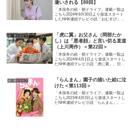
違いされる【89回】
「木俣冬の続・朝ドライフ」連載一覧は
こちら2024年9月30日より放送スタート
したNHK連続テレビ小説「おむすび」。
平成“ど真ん中”の、2004年(平成16年)。ヒ
ロイン・米田結（よねだ・ゆい）は、福
岡・糸島で両親や祖父母と共に暮らして
「虎に翼」お父さん（岡部たか
続・朝ドライフ
いた...
し）は「悪者顔」と言い切る直道
（上川周作）＜第22回＞
「木俣冬の続・朝ドライフ」連載一覧は
こちら2024年4月1日より放送スタートし
たNHK連続テレビ小説「虎に翼」。日本
史上で初めて法曹の世界に飛び込んだ女
性をモデルにオリジナルストーリーで描
く本作。困難な時代に生まれながらも仲
「らんまん」園子の描いた絵に泣
続・朝ドライフ
間たちと切磋琢磨...
けた＜第113回＞
「木俣冬の続・朝ドライフ」連載一覧は
こちら2023年4月3日より放送スタートし
たNHK連続テレビ小説「らんまん」。
「日本の植物学の父」と呼ばれる高知県
出身の植物学者・牧野富太郎の人生をモ
デルにオリジナルストーリーで描く本
作。激動の時代の中、...