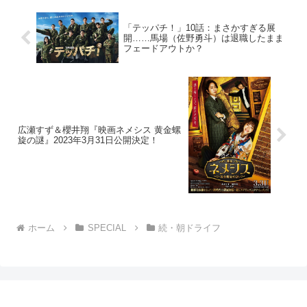
「テッパチ！」10話：まさかすぎる展
開……馬場（佐野勇斗）は退職したまま
フェードアウトか？
広瀬すず＆櫻井翔『映画ネメシス 黄金螺
旋の謎』2023年3月31日公開決定！
ホーム
SPECIAL
続・朝ドライフ