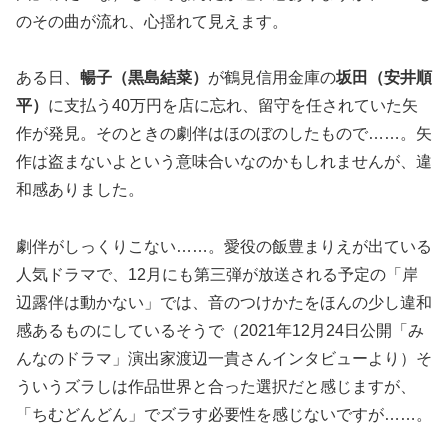
のその曲が流れ、心揺れて見えます。
ある日、
暢子（黒島結菜）
が鶴見信用金庫の
坂田（安井順
平）
に支払う40万円を店に忘れ、留守を任されていた矢
作が発見。そのときの劇伴はほのぼのしたもので……。矢
作は盗まないよという意味合いなのかもしれませんが、違
和感ありました。
劇伴がしっくりこない……。愛役の飯豊まりえが出ている
人気ドラマで、12月にも第三弾が放送される予定の「岸
辺露伴は動かない」では、音のつけかたをほんの少し違和
感あるものにしているそうで（2021年12月24日公開「み
んなのドラマ」演出家渡辺一貴さんインタビューより）そ
ういうズラしは作品世界と合った選択だと感じますが、
「ちむどんどん」でズラす必要性を感じないですが……。