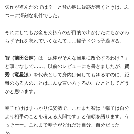
矢作が盗んだのでは？ と皆の胸に疑惑が沸くときは、ふ
つーに深刻な劇伴でした。
それにしてもお金を支払うのが目的で出かけたにもかかわ
らずそれを忘れていくなんて……暢子ドジっ子過ぎる。
智（前田公輝）
は「泥棒がそんな簡単に改心するわけ？」
と頭ごなしで……。以前のレビューにも書きましたが、
賢
秀（竜星涼）
を代表として身内は何してもゆるすのに、距
離のある人のことはこんな言い方するの、ひととしてどう
かと思います。
暢子だけはすっかり低姿勢で、これまた智は「暢子は自分
より相手のことを考える人間です」と信頼を語ります。う
っそーー。これまで暢子がどれだけ自分、自分だった
か……。