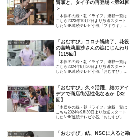
冒頭と、タイ子の再登場＜第91回
＞
「木俣冬の続・朝ドライフ」連載一覧は
こちら2023年10月2日より放送スタート
したNHK連続テレビ小説「ブギウギ」。
「東京ブギウギ」や「買物ブギー」で知
られる昭和の大スター歌手・笠置シヅ子
をモデルにオリジナルストーリーで描く
「おむすび」コロナ禍終了、花役
続・朝ドライフ
本作。歌って踊る...
の宮崎莉里沙さんの涙にじんわり
【115回】
「木俣冬の続・朝ドライフ」連載一覧は
こちら2024年9月30日より放送スタート
したNHK連続テレビ小説「おむすび」。
平成“ど真ん中”の、2004年(平成16年)。ヒ
ロイン・米田結（よねだ・ゆい）は、福
岡・糸島で両親や祖父母と共に暮らして
「おむすび」久々活躍、結のアイ
続・朝ドライフ
いた...
デアで商店街活性化なるか【82
回】
「木俣冬の続・朝ドライフ」連載一覧は
こちら2024年9月30日より放送スタート
したNHK連続テレビ小説「おむすび」。
平成“ど真ん中”の、2004年(平成16年)。ヒ
ロイン・米田結（よねだ・ゆい）は、福
岡・糸島で両親や祖父母と共に暮らして
「おむすび」結、NSCに入ると勘
続・朝ドライフ
いた...