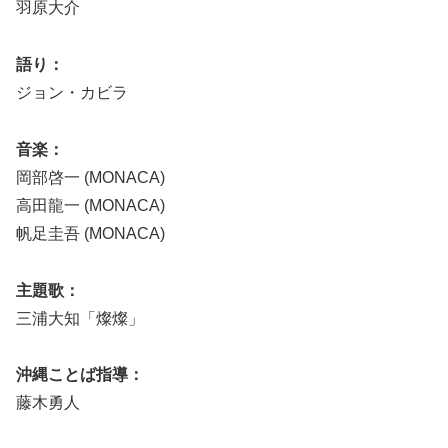
羽原大介
語り：
ジョン・カビラ
音楽：
岡部啓一 (MONACA)
高田龍一 (MONACA)
帆足圭吾 (MONACA)
主題歌：
三浦大知「燦燦」
沖縄ことば指導：
藤木勇人