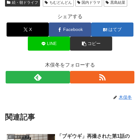
続・朝ドライフ
ちむどんどん
国内ドラマ
黒島結菜
シェアする
X
Facebook
はてブ
LINE
コピー
木俣冬をフォローする
木俣冬
関連記事
「ブギウギ」再撮された第1話の
続・朝ドライフ