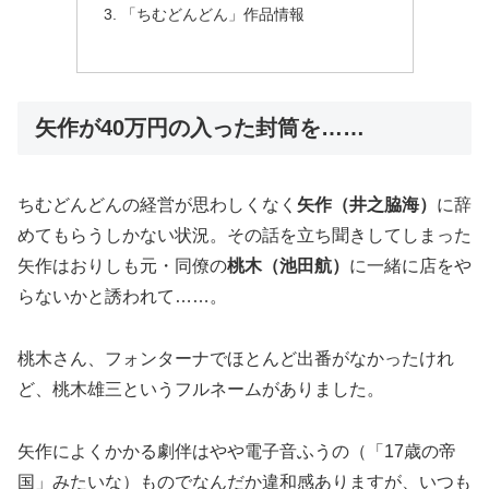
「ちむどんどん」作品情報
矢作が40万円の入った封筒を……
ちむどんどんの経営が思わしくなく
矢作（井之脇海）
に辞
めてもらうしかない状況。その話を立ち聞きしてしまった
矢作はおりしも元・同僚の
桃木（池田航）
に一緒に店をや
らないかと誘われて……。
桃木さん、フォンターナでほとんど出番がなかったけれ
ど、桃木雄三というフルネームがありました。
矢作によくかかる劇伴はやや電子音ふうの（「17歳の帝
国」みたいな）ものでなんだか違和感ありますが、いつも