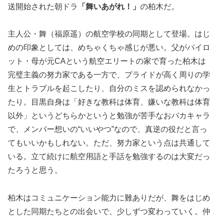
送開始された朝ドラ
「舞いあがれ！」
の柏木だ。
主人公・舞（福原遥）の航空学校の同期として登場。はじ
めの印象としては、めちゃくちゃ感じが悪い。父がパイロ
ット・母が元CAという航空エリートの家で育った柏木は
完璧主義の努力家である一方で、プライドが高く周りの学
生とトラブルを起こしたり、自分のミスを認められなかっ
たり。目黒自身は「好きな教科は体育、嫌いな教科は体育
以外」というどちらかというと勉強が苦手なおバカキャラ
で、メンバー想いの“いいやつ”なので、真逆の役だと言っ
てもいいかもしれない。ただ、努力家という点は共通して
いる。立て続けに航空用語と手話を勉強するのは大変だっ
たろうと思う。
柏木はコミュニケーション能力に難ありだが、舞をはじめ
とした同期たちとの出会いで、少しずつ変わっていく。仲