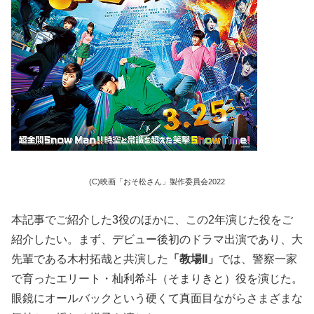
(C)映画「おそ松さん」製作委員会2022
本記事でご紹介した3役のほかに、この2年演じた役をご
紹介したい。まず、デビュー後初のドラマ出演であり、大
先輩である木村拓哉と共演した
「教場II」
では、警察一家
で育ったエリート・杣利希斗（そまりきと）役を演じた。
眼鏡にオールバックという硬くて真面目ながらさまざまな