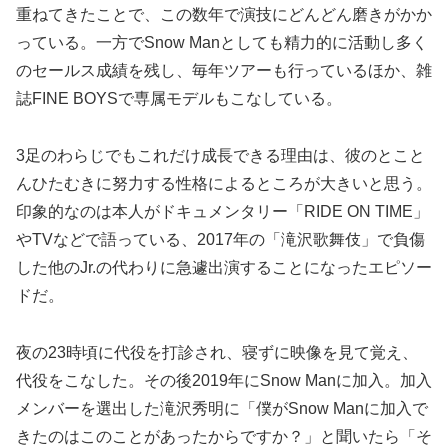
重ねてきたことで、この数年で演技にどんどん磨きがかか
っている。一方でSnow Manとしても精力的に活動し多く
のセールス成績を残し、毎年ツアーも行っているほか、雑
誌FINE BOYSで専属モデルもこなしている。
3足のわらじでもこれだけ成長できる理由は、彼のとこと
んひたむきに努力する性格によるところが大きいと思う。
印象的なのは本人がドキュメンタリー「RIDE ON TIME」
やTVなどで語っている、2017年の「滝沢歌舞伎」で負傷
した他のJr.の代わりに急遽出演することになったエピソー
ドだ。
夜の23時頃に代役を打診され、寝ずに映像を見て覚え、
代役をこなした。その後2019年にSnow Manに加入。加入
メンバーを選出した滝沢秀明に「僕がSnow Manに加入で
きたのはこのことがあったからですか？」と聞いたら「そ