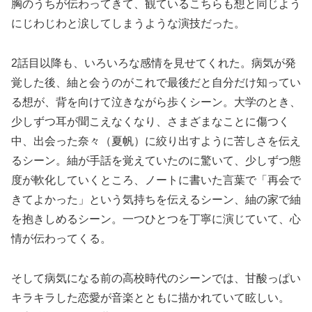
胸のうちが伝わってきて、観ているこちらも想と同じよう
にじわじわと涙してしまうような演技だった。
2話目以降も、いろいろな感情を見せてくれた。病気が発
覚した後、紬と会うのがこれで最後だと自分だけ知ってい
る想が、背を向けて泣きながら歩くシーン。大学のとき、
少しずつ耳が聞こえなくなり、さまざまなことに傷つく
中、出会った奈々（夏帆）に絞り出すように苦しさを伝え
るシーン。紬が手話を覚えていたのに驚いて、少しずつ態
度が軟化していくところ、ノートに書いた言葉で「再会で
きてよかった」という気持ちを伝えるシーン、紬の家で紬
を抱きしめるシーン。一つひとつを丁寧に演じていて、心
情が伝わってくる。
そして病気になる前の高校時代のシーンでは、甘酸っぱい
キラキラした恋愛が音楽とともに描かれていて眩しい。