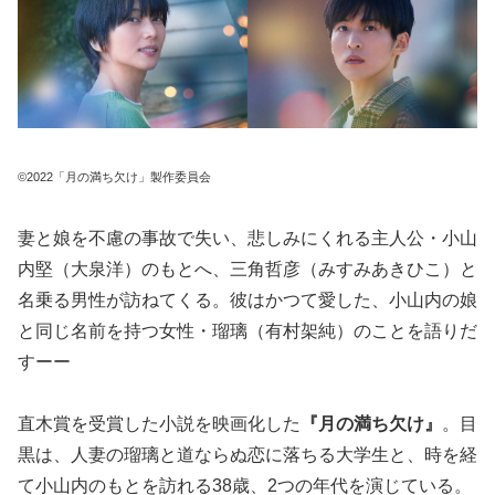
©2022「月の満ち欠け」製作委員会
妻と娘を不慮の事故で失い、悲しみにくれる主人公・小山
内堅（大泉洋）のもとへ、三角哲彦（みすみあきひこ）と
名乗る男性が訪ねてくる。彼はかつて愛した、小山内の娘
と同じ名前を持つ女性・瑠璃（有村架純）のことを語りだ
すーー
直木賞を受賞した小説を映画化した
『月の満ち欠け』
。目
黒は、人妻の瑠璃と道ならぬ恋に落ちる大学生と、時を経
て小山内のもとを訪れる38歳、2つの年代を演じている。