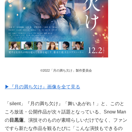
©2022「月の満ち欠け」製作委員会
▶︎『月の満ち欠け』画像を全て見る
「silent」『月の満ち欠け』「舞いあがれ！」と、このと
ころ放送・公開作品が次々話題となっている、Snow Man
の
目黒蓮
。演技そのものが素晴らしいだけでなく、ファン
ですら新たな作品を観るたびに「こんな演技もできるの