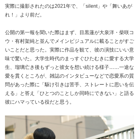
実際に撮影されたのは2021年で、「silent」や「舞いあが
れ！」より前だ。
公開の第一報を聞いた際はまず、目黒蓮が大泉洋・柴咲コ
ウ・有村架純と並んでメインビジュアルに載ることがすご
いことだと思った。実際に作品を観て、彼の演技にいい意
味で驚いた。大学生時代のまっすぐひたむきに愛する大学
生、瑠璃亡き後もずっと彼女を想い続ける様子……一途な
愛を貫くところが、雑誌のインタビューなどで恋愛系の質
問があった際に「駆け引きは苦手、ストレートに思いを伝
える」と答え「ひとつのことしか同時にできない」と語る
彼にハマっている役だと思う。