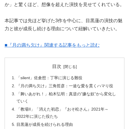
か」と驚くほど、想像を超えた演技を見せてくれている。
本記事では先ほど挙げた3作を中心に、目黒蓮の演技の魅
力と彼が成長し続ける理由について紐解いていきたい。
■『月の満ち欠け』関連する記事をもっと読む
目次
「silent」佐倉想：丁寧に演じる難役
『月の満ち欠け』三角哲彦：一途な愛を貫くハマり役
「舞いあがれ！」柏木弘明：真逆の”嫌な奴”から変化し
ていく
「教場II」「消えた初恋」『おそ松さん』2021年～
2022年に演じた役たち
目黒蓮が成長を続けられる理由