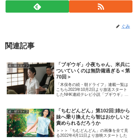
ぐみ
関連記事
「ブギウギ」小夜ちゃん、米兵に
続・朝ドライフ
ついていくのは無防備過ぎる＜第
70回＞
「木俣冬の続・朝ドライフ」連載一覧は
こちら2023年10月2日より放送スタート
したNHK連続テレビ小説「ブギウギ」。
「東京ブギウギ」や「買物ブギー」で知
られる昭和の大スター歌手・笠置シヅ子
をモデルにオリジナルストーリーで描く
「ちむどんどん」第102回:姉から
続・朝ドライフ
本作。歌って踊る...
妹へ乗り換えたら智はおかしいと
責められるだろうか
＞＞＞「ちむどんどん」の画像を全て見
る2022年4月11日より放映スタートした