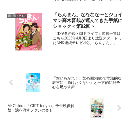
平成“ど真ん中”の、2004年(平成16年)。ヒ
ロイン・米田結（よねだ・ゆい）は、福
岡・糸島で両親や祖父母と共に暮らして
「らんまん」なななな〜とジョイ
続・朝ドライフ
いた...
マン高木晋哉が運んできた手紙に
ショック＜第92回＞
「木俣冬の続・朝ドライフ」連載一覧は
こちら2023年4月3日より放送スタートし
たNHK連続テレビ小説「らんまん」。
「日本の植物学の父」と呼ばれる高知県
出身の植物学者・牧野富太郎の人生をモ
デルにオリジナルストーリーで描く本
作。激動の時代の中、...
「舞いあがれ！」第49回:極めて常識的な
教官に「負けたくない」と一方的に闘争
心を燃やす舞
Mr.Children「GIFT for you」予告映像解
禁！涙を流すファンの姿も