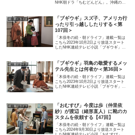
NHK朝ドラ「ちむどんどん」。沖縄の本
土復帰50年に合わせて放映される本作
は、復帰前の沖縄を舞台に、沖縄料理に
夢をかける主人公と支え合う兄妹たちの
「ブギウギ」スズ子、アメリカ行
続・朝ドライフ
絆を描くストーリ...
ったり引っ越ししたりする＜第
107回＞
「木俣冬の続・朝ドライフ」連載一覧は
こちら2023年10月2日より放送スタート
したNHK連続テレビ小説「ブギウギ」。
「東京ブギウギ」や「買物ブギー」で知
られる昭和の大スター歌手・笠置シヅ子
をモデルにオリジナルストーリーで描く
「ブギウギ」羽鳥の敬愛するメッ
続・朝ドライフ
本作。歌って踊る...
テル先生とは何者か＜第36回＞
「木俣冬の続・朝ドライフ」連載一覧は
こちら2023年10月2日より放送スタート
したNHK連続テレビ小説「ブギウギ」。
「東京ブギウギ」や「買物ブギー」で知
られる昭和の大スター歌手・笠置シヅ子
をモデルにオリジナルストーリーで描く
「おむすび」今度は歩（仲里依
本作。歌って踊る...
続・朝ドライフ
紗）が渡辺（緒形直人）に靴のカ
スタムを依頼する【47回】
「木俣冬の続・朝ドライフ」連載一覧は
こちら2024年9月30日より放送スタート
したNHK連続テレビ小説「おむすび」。