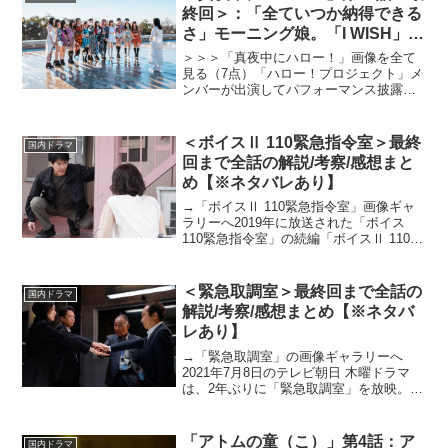
で広告代理...
終回＞：「全ていつか納得できる
さ」モーニング娘。「I WISH」で
最高のラスト
＞＞＞「真夜中にハロー！」画像を全て
見る（7点）「ハロー！プロジェクト」メ
ンバーが出演してパフォーマンス披露、
悩める現代人にエールを送るドラマ「真
夜中にハロー！」が放送されている。本
記事では、第10話でモーニング娘。'22の
＜ボイスⅡ 110緊急指令室＞最終
国内ドラマ
メンバーによって...
回まで全話の解説/考察/感想まと
め【※ネタバレあり】
→「ボイスⅡ 110緊急指令室」画像ギャ
ラリーへ2019年に放送された「ボイス
110緊急指令室」の続編「ボイスⅡ 110緊
急指令室」が放送開始。“声”で事件を解決
する緊急指令室を襲う新たなる狂気。通
報からの10分間が生死を分ける、緊張度
＜緊急取調室＞最終回まで全話の
国内ドラマ
M...
解説/考察/感想まとめ【※ネタバ
レあり】
→「緊急取調室」の画像ギャラリーへ
2021年7月8日のテレビ朝日 木曜ドラマ
は、2年ぶりに「緊急取調室」を放映。主
演・天海祐希をはじめ、おなじみのキャ
ストが顔を揃えて好評を得ている。
cinemas PLUSでは毎話公式ライターが感
「アトムの童（こ）」第4話：ア
国内ドラマ