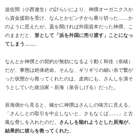
波佐間（小西遼生）の計らいにより、神撰オーガニクスか
ら資金援助を受け、なんとかピンチから乗り切った……か
のように思えたが。蓋を開ければ外国資本だった神撰。こ
のままだと、
形として「浜を外国に売り渡す」ことになっ
てしまう……
。
なんとか神撰との契約が無効になるよう動く和佳（奈緒）
だが、事態は絶体絶命。そんな、ギリギリの細い糸で繋が
った状態から救ってくれたのは、皮肉にも、さんしを潰そ
うとしていた政治家・辰海（泉谷しげる）だった。
辰海側から見ると、確かに神撰はさんしの味方に見える。
「さんしとの取引を中止しないと、さもなくば……」と古
風な脅しを入れたのだ。
さんしを陥れようとした辰海が、
結果的に彼らを救ってくれた
。