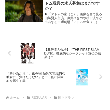
想を記して...
トム玩具の求人募集はまだです
か？
▶︎「アトムの童（こ）」画像を全て見る
山﨑賢人主演、岸井ゆきのや松下洸平が
出演する日曜劇場「アトムの童（こ）」
が、2022年10月16日より放送を開始。山
﨑賢人演じる安積那由他（あづみ・なゆ
た）は、凄腕の若きゲームクリエイタ
ー。とある事件を...
【興行収入分析】『THE FIRST SLAM
DUNK』徹底的なシークレット宣伝の結
果は？
「舞いあがれ！」第49回:極めて常識的な
教官に「負けたくない」と一方的に闘争
心を燃やす舞
ホーム
REGULAR
国内ドラマ