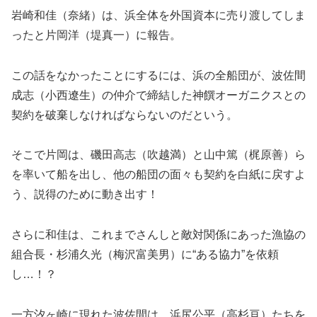
岩崎和佳（奈緒）は、浜全体を外国資本に売り渡してしま
ったと片岡洋（堤真一）に報告。
この話をなかったことにするには、浜の全船団が、波佐間
成志（小西遼生）の仲介で締結した神饌オーガニクスとの
契約を破棄しなければならないのだという。
そこで片岡は、磯田高志（吹越満）と山中篤（梶原善）ら
を率いて船を出し、他の船団の面々も契約を白紙に戻すよ
う、説得のために動き出す！
さらに和佳は、これまでさんしと敵対関係にあった漁協の
組合長・杉浦久光（梅沢富美男）に“ある協力”を依頼
し…！？
一方汐ヶ崎に現れた波佐間は、浜尻公平（高杉亘）たちを