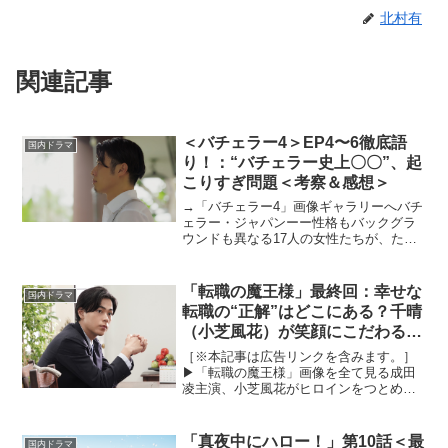
北村有
関連記事
＜バチェラー4＞EP4〜6徹底語
国内ドラマ
り！：“バチェラー史上〇〇”、起
こりすぎ問題＜考察＆感想＞
→「バチェラー4」画像ギャラリーへバチ
ェラー・ジャパンーー性格もバックグラ
ウンドも異なる17人の女性たちが、たっ
た1人の理想の独身男性「バチェラー」の
愛を手に入れるまでを追う婚活サバイバ
ル番組。4代目バチェラーは、バチェロレ
「転職の魔王様」最終回：幸せな
国内ドラマ
ッテで画家・杉田...
転職の“正解”はどこにある？千晴
（小芝風花）が笑顔にこだわる理
由
［※本記事は広告リンクを含みます。］
▶︎「転職の魔王様」画像を全て見る成田
凌主演、小芝風花がヒロインをつとめ
る“月10”ドラマ転職の魔王様」が2023年7
月17日放送スタート。成田凌が毒舌転職
エージェント・来栖嵐を、小芝風花が3年
「真夜中にハロー！」第10話＜最
国内ドラマ