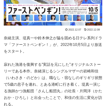
2022.12.07
2022.12.08
奈緒主演、堤真一や鈴木伸之が脇を固める日テレ系列ドラ
マ「ファーストペンギン！」が、2022年10月5日より放送
をスタート。
寂れた漁港を復興する”実話を元にした”オリジナルストー
リーである本作。奈緒演じるシングルマザーの岩崎和佳
（いわさき・のどか）は、職なし・宿なしのギリギリ状態
で5歳の息子を連れ、とある港町に行き着く。堤真一演じ
る漁師かつ漁船団「さんし船団丸」の社長・片岡洋（かた
おか・ひろし）と出会ったことで、和佳の生活に変化が訪
れる。