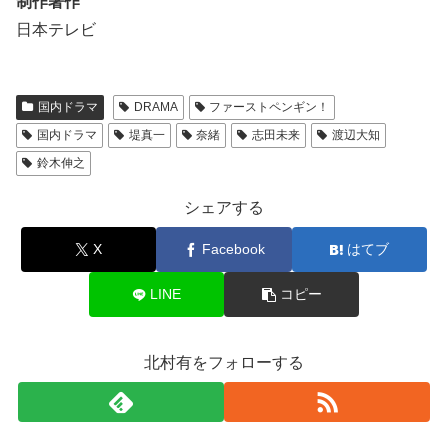
制作著作
日本テレビ
国内ドラマ
DRAMA
ファーストペンギン！
国内ドラマ
堤真一
奈緒
志田未来
渡辺大知
鈴木伸之
シェアする
X
Facebook
はてブ
LINE
コピー
北村有をフォローする