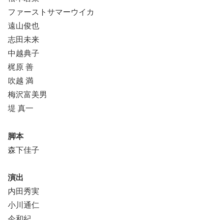
ファーストサマーウイカ
遠山俊也
志田未来
中越典子
梶原 善
吹越 満
梅沢富美男
堤 真一
脚本
森下佳子
演出
内田秀実
小川通仁
今和紀