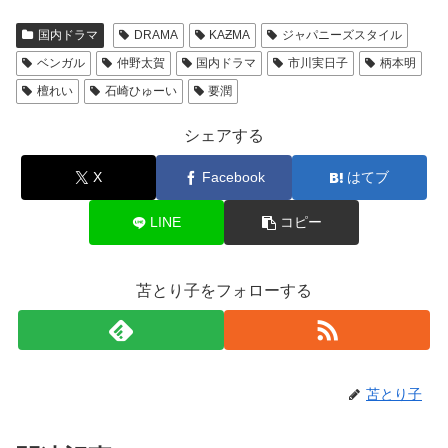
国内ドラマ
DRAMA
KAƵMA
ジャパニーズスタイル
ベンガル
仲野太賀
国内ドラマ
市川実日子
柄本明
檀れい
石崎ひゅーい
要潤
シェアする
X
Facebook
はてブ
LINE
コピー
苫とり子をフォローする
苫とり子