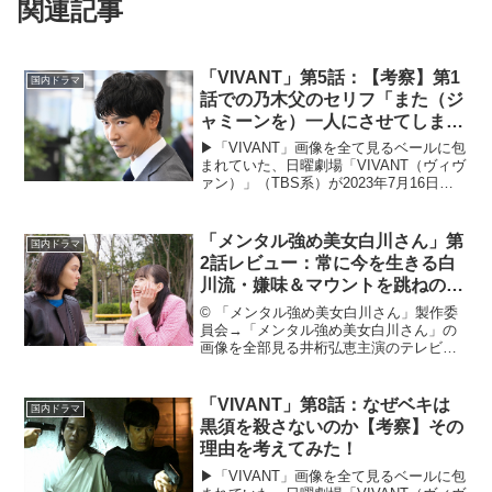
関連記事
「VIVANT」第5話：【考察】第1
国内ドラマ
話での乃木父のセリフ「また（ジ
ャミーンを）一人にさせてしまっ
たな」の「また」とは？
▶︎「VIVANT」画像を全て見るベールに包
まれていた、日曜劇場「VIVANT（ヴィヴ
ァン）」（TBS系）が2023年7月16日
（日）より遂に始まった。主役の丸菱商
事の乃木憂助を演じるのは「半沢直樹」
以来、3年ぶりの日曜劇場主演となる堺雅
「メンタル強め美女白川さん」第
国内ドラマ
人...
2話レビュー：常に今を生きる白
川流・嫌味＆マウントを跳ねのけ
る方法（※ストーリーネタバレあ
© 「メンタル強め美女白川さん」製作委
り）
員会→「メンタル強め美女白川さん」の
画像を全部見る井桁弘恵主演のテレビ東
京ドラマ「メンタル強め美女白川さん」
が2022年4月6日より放送スタート。
Paraviでは先行配信中。Twitterで公開さ
「VIVANT」第8話：なぜベキは
国内ドラマ
れるや...
黒須を殺さないのか【考察】その
理由を考えてみた！
▶︎「VIVANT」画像を全て見るベールに包