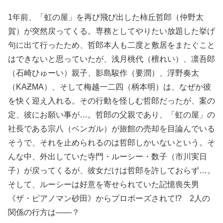
1年前、「虹の屋」を再び飛び出した柿丘哲郎（仲野太
賀）が突然戻ってくる。専務としてやりたい放題した挙げ
句に出て行ったため、哲郎本人も二度と敷居をまたぐこと
はできないと思っていたが、浅月桃代（檀れい）、凛吾郎
（石崎ひゅーい）親子、影島駿作（要潤）、浮野奏太
（KAƵMA）、そして梅越一二四（柄本明）は、なぜか彼
を快く迎え入れる。その行動を怪しむ哲郎だったが、案の
定、彼にお願い事が…。哲郎の父親であり、「虹の屋」の
社長である宗八（ベンガル）が旅館の売却を目論んでいる
そうで、それを止められるのは哲郎しかいないという。そ
んな中、外出していた寺門・ルーシー・数子（市川実日
子）が戻ってくるが、彼女だけは哲郎を許しておらず…。
そして、ルーシーは好意を寄せられていた記憶喪失男
《ザ・ピアノマン砂田》からプロポーズされて!? 2人の
関係の行方は――？