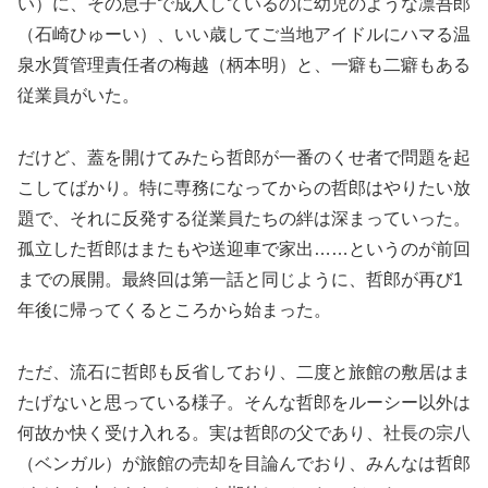
い）に、その息子で成人しているのに幼児のような凛吾郎
（石崎ひゅーい）、いい歳してご当地アイドルにハマる温
泉水質管理責任者の梅越（柄本明）と、一癖も二癖もある
従業員がいた。
だけど、蓋を開けてみたら哲郎が一番のくせ者で問題を起
こしてばかり。特に専務になってからの哲郎はやりたい放
題で、それに反発する従業員たちの絆は深まっていった。
孤立した哲郎はまたもや送迎車で家出……というのが前回
までの展開。最終回は第一話と同じように、哲郎が再び1
年後に帰ってくるところから始まった。
ただ、流石に哲郎も反省しており、二度と旅館の敷居はま
たげないと思っている様子。そんな哲郎をルーシー以外は
何故か快く受け入れる。実は哲郎の父であり、社長の宗八
（ベンガル）が旅館の売却を目論んでおり、みんなは哲郎