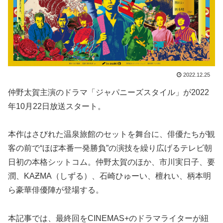
2022.12.25
仲野太賀主演のドラマ「ジャパニーズスタイル」が2022
年10月22日放送スタート。
本作はさびれた温泉旅館のセットを舞台に、俳優たちが観
客の前で“ほぼ本番一発勝負”の演技を繰り広げるテレビ朝
日初の本格シットコム。仲野太賀のほか、市川実日子、要
潤、KAƵMA（しずる）、石崎ひゅーい、檀れい、柄本明
ら豪華俳優陣が登場する。
本記事では、最終回をCINEMAS+のドラマライターが紐