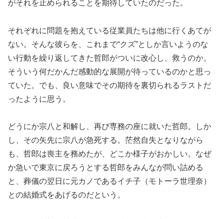
がそれを止められることを期待していたのだった。
それぞれに問題を抱えている従業員たちは他に行くあてが
ない。そんな彼らを、これまで“クズ”としか言いようのな
い行動を繰り返してきた哲郎がついに改心し、救うのか。
そういう何だかんだ感動的な展開が待っているのかと思っ
ていた。でも、良い意味でその期待を裏切られるラストだ
ったように思う。
どうにか宗八と和解し、再び専務の座に就いた哲郎。しか
し、その矢先に宗八が急死する。茫然自失となりながら
も、哲郎は喪主を務めたが、どこか様子がおかしい。なぜ
か急いで東京に戻ろうとする哲郎をみんなが問い詰める
と、葬儀の翌日に元カノであるイチ子（モトーラ世理奈）
との結婚式をあげるのだという。