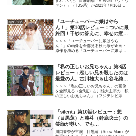
まれていた、日曜劇場「VIVANT（ヴィヴ
ァン）」（TBS系）が2023年7月16日
（日）より遂に始まった。主役の丸菱商
事の乃木憂助を演じるのは「半沢直樹」
以来、3年ぶりの日曜劇場主演となる堺雅
「ユーチューバーに娘はやら
国内ドラマ
人...
ん！」第10話レビュー：ついに最
終回！千紗の答えに、幸せの意味
を考える（※ストーリーネタバレ
＞＞＞「ユーチューバーに娘はやら
あり）
ん！」の画像を全部見る秋元康が企画・
原作を務める「ユーチューバーに娘はや
らん！」で、佐々木希がテレ東初主演を
飾る。人生最高で最悪な日を過ごしたヒ
ロインはテレビ局員とユーチューバー、
「私の正しいお兄ちゃん」第3話
国内ドラマ
どちらを選ぶのか！？ 金子ノ...
レビュー：恋しい兄を殺したのは
最愛の人。古川雄大＆山谷花純が
全身全霊で生み出す“最悪”の状況
＞＞＞「私の正しいお兄ちゃん」の画像
（※ストーリーネタバレあり）
を全部見る（全9点）古川雄大主演の「私
の正しいお兄ちゃん」（フジテレビ系）
が2022年1月10日（月）より放送スター
ト。モリエサトシによる同名漫画を原作
とした、ジェットコースター・クライム
「silent」第10話レビュー：想
国内ドラマ
サスペンス＆ラブ...
（目黒蓮）と湊斗（鈴鹿央士）の
笑顔が尊い。でも…
川口春奈が主演、目黒蓮（Snow Man）が