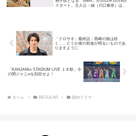
相手役となる「silent」が2022年10月6日
スタート。主人公・紬（川口春奈）は突
然別れを告げられた元恋人・想（目黒
蓮）と8年ぶりに再会。彼は難病により、
ほとんど聴力を失っていた……。音のな
い...
「クロサギ」最終話：黒崎の旅は続
く……どうか彼の前途が明るいものであ
りますように
「KANJANI∞ STADIUM LIVE １８祭」今
の関ジャニ∞を刮目せよ！
ホーム
REGULAR
国内ドラマ