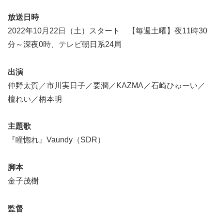
放送日時
2022年10月22日（土）スタート 【毎週土曜】夜11時30
分～深夜0時、テレビ朝日系24局
出演
仲野太賀／市川実日子／要潤／KAƵMA／石崎ひゅーい／
檀れい／柄本明
主題歌
『瞳惚れ』Vaundy（SDR）
脚本
金子茂樹
監督