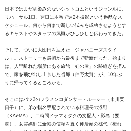
日本ではまだ馴染みのないシットコムというジャンルに、
リハーサル1日、翌日に本番で週2本撮影という過酷なス
ケジュール。何から何まで新しい試みを成功させようとす
るキャストやスタッフの気概がひしひしと伝わってきた。
そして、ついに大団円を迎えた「ジャパニーズスタイ
ル」。ストーリーも最初から最後まで斬新だった。始まり
は、人里離れた場所にある旅館「虹の屋」の跡継ぎを拒ん
で、家を飛び出し上京した哲郎（仲野太賀）が、10年ぶ
りに帰ってくるところから。
そこにはバツ2のフラメンコダンサー・ルーシー（市川実
日子）に、弟が指名手配されている料理長の浮野
（KAƵMA）、二時間ドラマオタクの支配人・影島（要
潤）、女霊媒師に全幅の信頼を置く仲居頭の桃代（檀れ