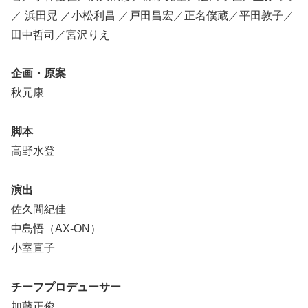
／ 浜田晃 ／小松利昌 ／戸田昌宏／正名僕蔵／平田敦子／
田中哲司／宮沢りえ
企画・原案
秋元康
脚本
高野水登
演出
佐久間紀佳
中島悟（AX-ON）
小室直子
チーフプロデューサー
加藤正俊