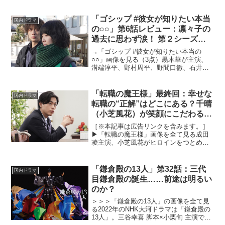
悩める現代人にエールを送るドラマ「真
夜中にハロー！」が放送開始した。本記
事では、第3話でモーニング娘。'22の選
「ゴシップ #彼女が知りたい本当
国内ドラマ
抜メンバーによって...
の○○」第6話レビュー：凛々子の
過去に思わず涙！ 第２シーズン
は凛々子を巡って波乱の予感？
→「ゴシップ #彼女が知りたい本当の
（※ストーリーネタバレあり）
○○」画像を見る（3点）黒木華が主演、
溝端淳平、野村周平、野間口徹、石井杏
奈などが脇を固める木曜劇場「ゴシップ
#彼女が知りたい本当の○○」が2022年1月
6日より放送スタート。取材なしの「コタ
「転職の魔王様」最終回：幸せな
国内ドラマ
ツ記事」を...
転職の“正解”はどこにある？千晴
（小芝風花）が笑顔にこだわる理
由
［※本記事は広告リンクを含みます。］
▶︎「転職の魔王様」画像を全て見る成田
凌主演、小芝風花がヒロインをつとめ
る“月10”ドラマ転職の魔王様」が2023年7
月17日放送スタート。成田凌が毒舌転職
エージェント・来栖嵐を、小芝風花が3年
「鎌倉殿の13人」第32話：三代
国内ドラマ
で広告代理...
目鎌倉殿の誕生……前途は明るい
のか？
＞＞＞「鎌倉殿の13人」の画像を全て見
る2022年のNHK大河ドラマは「鎌倉殿の
13人」。三谷幸喜 脚本×小栗旬 主演で描