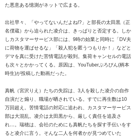
た悪意ある憶測がネットで広まる。
出社早々、「やってないんだよね!?」と部長の太田黒（正
名僕蔵）から迫られた凌介は、きっぱりと否定する。しか
しカスタマーサービス部には、9時の始業と同時に「DV夫
に荷物を運ばせるな」「殺人犯を匿うつもりか！」などと
デマを真に受けた苦情電話が殺到。集荷キャンセルの電話
も次々とかかってくる。原因は、YouTuberぷろびん(柄本
時生)が投稿した動画だった。
真帆（宮沢りえ）たちの失踪は、3人を殺した凌介の自作
自演だと煽り、職場が晒されている。すでに再生数は10
万回超え。苦情電話の対応に追われ、カスタマーサービス
部は大混乱。凌介は太田黒から、厳しく責任を追及さ
れ…。瑞穂は、会社のためにも真帆たちを探す手伝いをす
ると凌介に言う。そんな二人を何者かが見つめていた