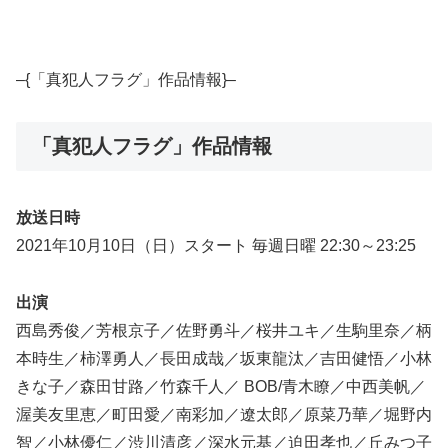
–{「真犯人フラグ」作品情報}–
「真犯人フラグ」作品情報
放送日時
2021年10月10日（日）スタート 毎週日曜 22:30～23:25
出演
西島秀俊／芳根京子／佐野勇斗／桜井ユキ／生駒里奈／柄
本時生／柿澤勇人／長田成哉／坂東龍汰／吉田健悟／小林
きな子／森田甘路／竹森千人／ BOB/青木瞭／中西美帆／
渥美友里恵／町田愛／南彩加／遼太郎／原菜乃華／堀野内
智／小林優仁／渋川清彦／深水元基／迫田孝也／丘みつ子