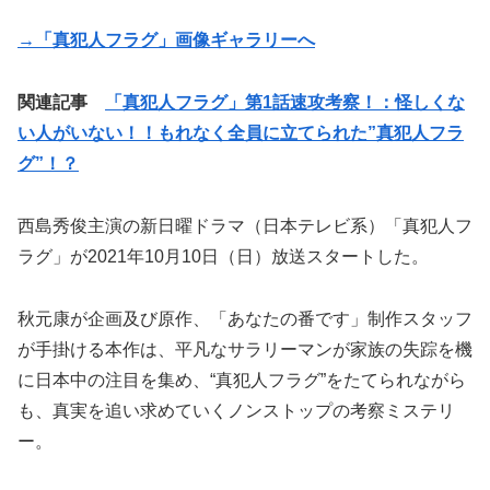
→「真犯人フラグ」画像ギャラリーへ
関連記事
「真犯人フラグ」第1話速攻考察！：怪しくな
い人がいない！！もれなく全員に立てられた”真犯人フラ
グ”！？
西島秀俊主演の新日曜ドラマ（日本テレビ系）「真犯人フ
ラグ」が2021年10月10日（日）放送スタートした。
秋元康が企画及び原作、「あなたの番です」制作スタッフ
が手掛ける本作は、平凡なサラリーマンが家族の失踪を機
に日本中の注目を集め、“真犯人フラグ”をたてられながら
も、真実を追い求めていくノンストップの考察ミステリ
ー。