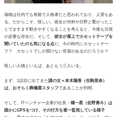
瑞穂は社内でも有能で人格者だと思われており、人望もあ
る。だからこそ、怪しい。彼女が河村や日野と繋がったこ
とでますます動きやすくなることを考えると、今後も注視
が必要な存在だ。そして、
彼女が屋上でカセットテープを
聞いていたのも気になる点
だ。今の時代にカセットテー
プ？ カセットでしか聞けない音源があるのだろうか？
怪しい人物といえば、あともう三人いる。
まず、1話目に出てきた
謎の女＝本木陽香（生駒里奈）
は、おそらく葬儀屋スタッフ
であることが判明。
そして、ITベンチャー企業の社長・
橘一星（佐野勇斗）は
誰かにGPSをつけ、その行方を逐一監視している様子