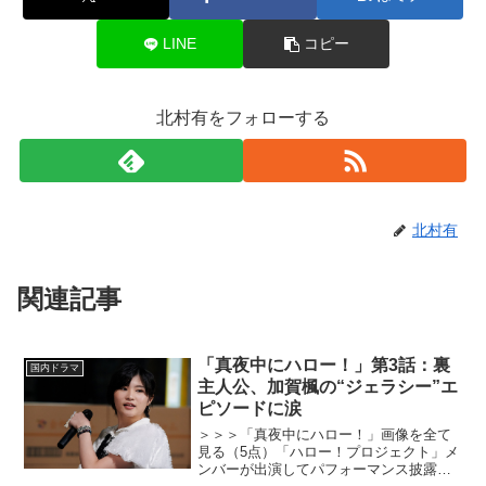
LINE
コピー
北村有をフォローする
北村有
関連記事
「真夜中にハロー！」第3話：裏
国内ドラマ
主人公、加賀楓の“ジェラシー”エ
ピソードに涙
＞＞＞「真夜中にハロー！」画像を全て
見る（5点）「ハロー！プロジェクト」メ
ンバーが出演してパフォーマンス披露、