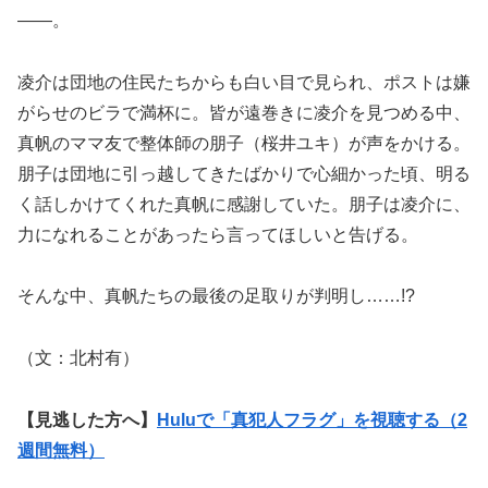
――。
凌介は団地の住民たちからも白い目で見られ、ポストは嫌
がらせのビラで満杯に。皆が遠巻きに凌介を見つめる中、
真帆のママ友で整体師の朋子（桜井ユキ）が声をかける。
朋子は団地に引っ越してきたばかりで心細かった頃、明る
く話しかけてくれた真帆に感謝していた。朋子は凌介に、
力になれることがあったら言ってほしいと告げる。
そんな中、真帆たちの最後の足取りが判明し……!?
（文：北村有）
【見逃した方へ】
Huluで「真犯人フラグ」を視聴する（2
週間無料）