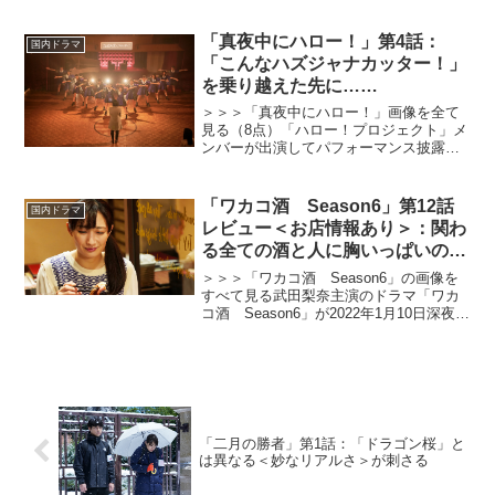
く北条義時の物語。三谷幸喜曰く「吾妻
鏡」を原作としており、そこに記されき
れていない部分を想像と創作で補い、唯
「真夜中にハロー！」第4話：
国内ドラマ
一無二のエ...
「こんなハズジャナカッター！」
を乗り越えた先に……
＞＞＞「真夜中にハロー！」画像を全て
見る（8点）「ハロー！プロジェクト」メ
ンバーが出演してパフォーマンス披露、
悩める現代人にエールを送るドラマ「真
夜中にハロー！」が放送開始した。本記
事では、第4話でBEYOOOOONDSのメン
「ワカコ酒 Season6」第12話
国内ドラマ
バーによってパ...
レビュー＜お店情報あり＞：関わ
る全ての酒と人に胸いっぱいの愛
を（※ストーリーネタバレあり）
＞＞＞「ワカコ酒 Season6」の画像を
すべて見る武田梨奈主演のドラマ「ワカ
コ酒 Season6」が2022年1月10日深夜、
放送スタートした。累計270 万部（紙・
電子合計/既刊17巻）を超える新久千映の
「ワカコ酒」（月刊コミックゼノン...
「二月の勝者」第1話：「ドラゴン桜」と
は異なる＜妙なリアルさ＞が刺さる