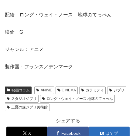
配給：ロング・ウェイ・ノース 地球のてっぺん
映倫：G
ジャンル：アニメ
製作国：フランス／デンマーク
映画コラム
ANIME
CINEMA
カラミティ
ジブリ
スタジオジブリ
ロング・ウェイ・ノース 地球のてっぺん
三鷹の森ジブリ美術館
シェアする
X
Facebook
はてブ