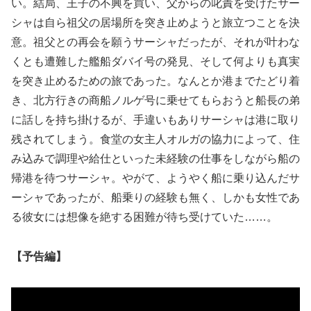
い。結局、王子の不興を買い、父からの叱責を受けたサー
シャは自ら祖父の居場所を突き止めようと旅立つことを決
意。祖父との再会を願うサーシャだったが、それが叶わな
くとも遭難した艦船ダバイ号の発見、そして何よりも真実
を突き止めるための旅であった。なんとか港までたどり着
き、北方行きの商船ノルゲ号に乗せてもらおうと船長の弟
に話しを持ち掛けるが、手違いもありサーシャは港に取り
残されてしまう。食堂の女主人オルガの協力によって、住
み込みで調理や給仕といった未経験の仕事をしながら船の
帰港を待つサーシャ。やがて、ようやく船に乗り込んだサ
ーシャであったが、船乗りの経験も無く、しかも女性であ
る彼女には想像を絶する困難が待ち受けていた……。
【予告編】