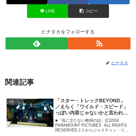
LINE
コピー
ヒナタカをフォローする
ヒナタカ
関連記事
「スター・トレックBEYOND」
映画コラム
／えらく「ワイルド・スピード」
っぽい内容じゃないかと言われて
も、この監督だからなあ。
■「役に立たない映画の話」(C)2016
PARAMOUNT PICTURES. ALL RIGHTS
RESERVED.J.J.からジャスティン・リン
監督へ。先輩 リブート開始以来3作目と