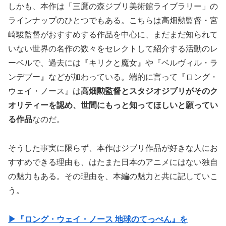
しかも、本作は「三鷹の森ジブリ美術館ライブラリー」の
ラインナップのひとつでもある。こちらは高畑勲監督・宮
崎駿監督がおすすめする作品を中心に、まだまだ知られて
いない世界の名作の数々をセレクトして紹介する活動のレ
ーベルで、過去には『キリクと魔女』や『ベルヴィル・ラ
ンデブー』などが加わっている。端的に言って『ロング・
ウェイ・ノース』は
高畑勲監督とスタジオジブリがそのク
オリティーを認め、世間にもっと知ってほしいと願ってい
る作品
なのだ。
そうした事実に限らず、本作はジブリ作品が好きな人にお
すすめできる理由も、はたまた日本のアニメにはない独自
の魅力もある。その理由を、本編の魅力と共に記していこ
う。
▶『ロング・ウェイ・ノース 地球のてっぺん』を