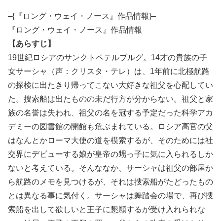
–{『ロング・ウェイ・ノース』作品情報}–
『ロング・ウェイ・ノース』作品情報
【あらすじ】
19世紀ロシアのサンクトペテルブルグ。14才の貴族の子
女サーシャ（声：クリスタ・テレ）は、1年前に北極航路
の探検に出たきり帰ってこない大好きな祖父を心配してい
た。捜索船は出たものの未だ行方が分からない。祖父と家
族の名誉は失われ、祖父の名を冠する予定だった科学アカ
デミーの図書館の開館も危ぶまれている。ロシア高官の父
はなんとかローマ大使の道を模索するが、そのためには社
交界にデビューする娘が皇帝の甥っ子に気に入られるしか
ないと考えている。そんななか、サーシャは祖父の部屋か
ら航路のメモを見つけるが、それは捜索船がたどったもの
とは異なる事に気付く。サーシャは舞踏会の場で、再び捜
索船を出して欲しいと王子に懇願するが受け入れられな