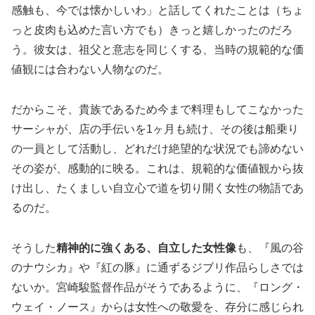
感触も、今では懐かしいわ」と話してくれたことは（ちょ
っと皮肉も込めた言い方でも）きっと嬉しかったのだろ
う。彼女は、祖父と意志を同じくする、当時の規範的な価
値観には合わない人物なのだ。
だからこそ、貴族であるため今まで料理もしてこなかった
サーシャが、店の手伝いを1ヶ月も続け、その後は船乗り
の一員として活動し、どれだけ絶望的な状況でも諦めない
その姿が、感動的に映る。これは、規範的な価値観から抜
け出し、たくましい自立心で道を切り開く女性の物語であ
るのだ。
そうした
精神的に強くある、自立した女性像
も、『風の谷
のナウシカ』や『紅の豚』に通ずるジブリ作品らしさでは
ないか。宮崎駿監督作品がそうであるように、『ロング・
ウェイ・ノース』からは女性への敬愛を、存分に感じられ