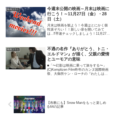
本作は“心の傷”を描いたドラマとして絶賛
の声があがった一方で、否定的な意見も
今週末公開の映画～月末は映画に
映画コラム
よ...
行こう！～11月27日（金）・28
日（土）
月末は映画を観よう！今週はとにかく個
性派ぞろい！！新しい扉を開いてみて
は...⁉早速チェックしましょう！11月27日
（金）公開作品◆亜人 衝動監督：瀬下
寛之出演：宮野真守、細谷佳正、大塚芳
忠、櫻井孝宏、小松未可子、平川大輔、
不遇の名作『ありがとう、トニ・
映画コラム
洲崎綾 他【ST...
エルドマン』が描く、父親の愛情
とユーモアの意味
■「〜幻影は映画に乗って旅をする〜」
(C)Komplizen Film昨年のカンヌ国際映画
祭、大御所ケン・ローチの『わたしは、
ダニエル・ブレイク』がパルムドールを
受賞してめでたく幕を閉じた一方で、そ
の受賞結果に世界中から反発の声があが
ってい...
【布教にも】Snow Manをもっと楽しめ
る64の記事