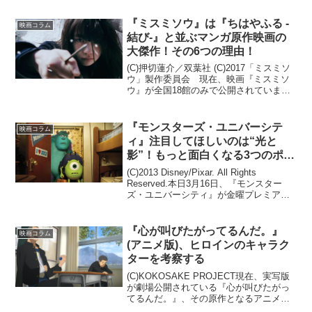
なった「スター・トレック」のリブー
ト・シリーズだけ...
『ミスミソウ』は『ちはやふる -
映画コラム
結び-』と並ぶマンガ原作映画の
大傑作！その6つの理由！
(C)押切蓮介／双葉社 (C)2017「ミスミソ
ウ」製作委員会 現在、映画『ミスミソ
ウ』が全国18館のみで公開されていま
す。結論から申し上げると、この小規模
公開であることがもったいなさすぎる、
マンガを原作とした実写映画として、青
『モンスターズ・ユニバーシテ
映画コラム
春映画として...
ィ』注目してほしいのは“光と
影”！もっと面白くなる3つのポイ
ントを本気で語る！
(C)2013 Disney/Pixar. All Rights
Reserved.本日3月16日、『モンスター
ズ・ユニバーシティ』が金曜プレミアム
にて本編ノーカットで地上波放送されま
す。本作は2001年に公開された『モンス
ターズ・インク』...
『心が叫びたがってるんだ。』
映画コラム
(アニメ版)、ヒロインのキャラク
ターを考察する
(C)KOKOSAKE PROJECT現在、実写版
が劇場公開されている『心が叫びたがっ
てるんだ。』、その原作となるアニメ版
が本日7月29日に地上波で放送されます。