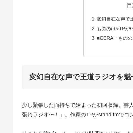
目
変幻自在な声で
もののけ&TPが
■GERA「もの
変幻自在な声で王道ラジオを魅
少し緊張した面持ちで始まった初回収録。芸人
張れラジオ〜！」。作家のTPがstand.fm