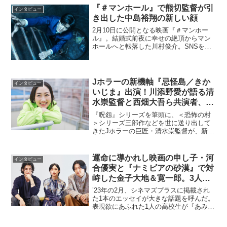
『＃マンホール』で熊切監督が引
インタビュー
き出した中島裕翔の新しい顔
2月10日に公開となる映画『＃マンホー
ル』。結婚式前夜に幸せの絶頂からマン
ホールへと転落した川村俊介。SNSを駆
使して、どうにか助かろうとする
が……。日本では類を見ないシチュエー
ションスリラーとなっている。今回は、
マンホールに落ちたハイスペ...
Jホラーの新機軸『忌怪島／きか
インタビュー
いじま』出演！川添野愛が語る清
水崇監督と西畑大吾ら共演者、そ
して自身について
『呪怨』シリーズを筆頭に、＜恐怖の村
＞シリーズ三部作などを世に送り出して
きたJホラーの巨匠・清水崇監督が、新た
なる恐怖映画を生み出した！ メタバー
スに代表される仮想空間と怨念をクロス
オーバーさせたその世界観は、まさに令
運命に導かれし映画の申し子・河
インタビュー
和を象徴する哀しき呪い...
合優実と『ナミビアの砂漠』で対
峙した金子大地＆寛一郎。3人が
共有した感覚とは？
’23年の2月、シネマズプラスに掲載され
た1本のエッセイが大きな話題を呼んだ。
表現欲にあふれた1人の高校生が『あみ
こ』（’17年）という映画と出合い、見え
ざる手に導かれるように芝居の世界へと