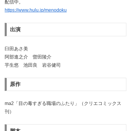
配信中。
https://www.hulu.jp/menodoku
出演
臼田あさ美
阿部進之介 曽田陵介
芋生悠 池田良 岩谷健司
原作
ma2「目の毒すぎる職場のふたり」（クリエコミックス
刊）
脚本