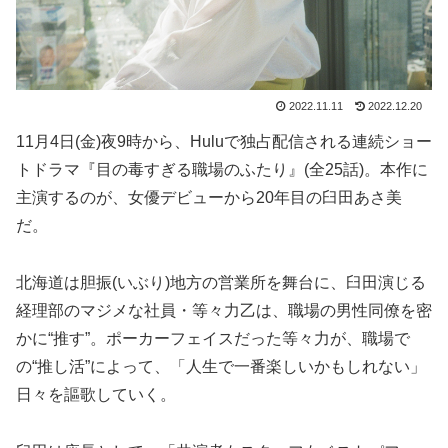
2022.11.11
2022.12.20
11月4日(金)夜9時から、Huluで独占配信される連続ショー
トドラマ『目の毒すぎる職場のふたり』(全25話)。本作に
主演するのが、女優デビューから20年目の臼田あさ美
だ。
北海道は胆振(いぶり)地方の営業所を舞台に、臼田演じる
経理部のマジメな社員・等々力乙は、職場の男性同僚を密
かに“推す”。ポーカーフェイスだった等々力が、職場で
の“推し活”によって、「人生で一番楽しいかもしれない」
日々を謳歌していく。