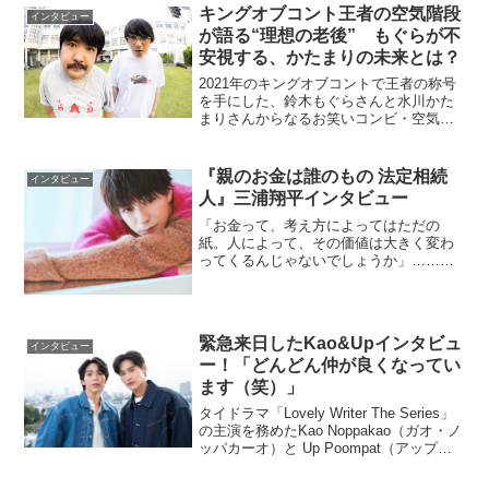
足を踏み入れていく過程を綴ったそのテ
キングオブコント王者の空気階段
インタビュー
キストは、確か...
が語る“理想の老後” もぐらが不
安視する、かたまりの未来とは？
2021年のキングオブコントで王者の称号
を手にした、鈴木もぐらさんと水川かた
まりさんからなるお笑いコンビ・空気階
段。＞＞＞本記事の画像を全て見る（独
占写真14点）優勝後に開催された単独公
演「fart」のチケットは即完売。この
『親のお金は誰のもの 法定相続
インタビュー
「fart」最終...
人』三浦翔平インタビュー
「お金って、考え方によってはただの
紙。人によって、その価値は大きく変わ
ってくるんじゃないでしょうか」……映
画『親のお金は誰のもの 法定相続人』に
ちなみ、お金とは何か？ と問われた三
浦翔平の答えだ。本作は三浦翔平演じる
弁護士・城島龍之介と、比...
緊急来日したKao&Upインタビュ
インタビュー
ー！「どんどん仲が良くなってい
ます（笑）」
タイドラマ「Lovely Writer The Series」
の主演を務めたKao Noppakao（ガオ・ノ
ッパカーオ）と Up Poompat（アップ・
プーンパット）のふたりが、4月1日に実
施されたファン参加型イベント「Kao&Up