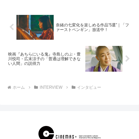
J...
奈緒の七変化を楽しめる作品“5選”｜「フ
ァーストペンギン」放送中！
映画『あちらにいる鬼』寺島しのぶ・豊
川悦司・広末涼子の「普通は理解できな
い人間」の説得力
ホーム
INTERVIEW
インタビュー