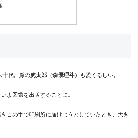
報
六十代。孫の
虎太郎（森優理斗）
も愛くるしい。
よいよ図鑑を出版することに。
稿をこの手で印刷所に届けようとしていたとき、大き