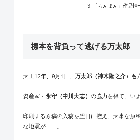
「らんまん」作品情
標本を背負って逃げる万太郎
大正12年、9月1日、
万太郎（神木隆之介）も
資産家・
永守（中川大志）
の協力を得て、い
印刷する原稿の入稿を翌日に控え、大事な原
な地震が……。