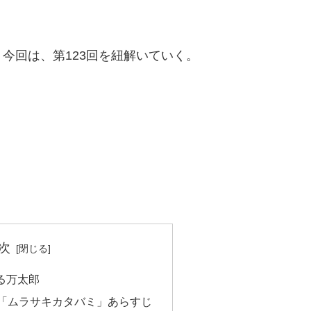
今回は、第123回を紐解いていく。
次
る万太郎
週「ムラサキカタバミ」あらすじ