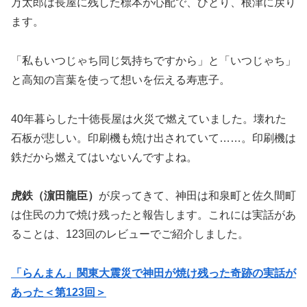
万太郎は長屋に残した標本が心配で、ひとり、根津に戻り
ます。
「私もいつじゃち同じ気持ちですから」と「いつじゃち」
と高知の言葉を使って想いを伝える寿恵子。
40年暮らした十徳長屋は火災で燃えていました。壊れた
石板が悲しい。印刷機も焼け出されていて……。印刷機は
鉄だから燃えてはいないんですよね。
虎鉄（濵田龍臣）
が戻ってきて、神田は和泉町と佐久間町
は住民の力で焼け残ったと報告します。これには実話があ
ることは、123回のレビューでご紹介しました。
「らんまん」関東大震災で神田が焼け残った奇跡の実話が
あった＜第123回＞