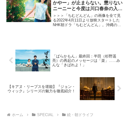
間たちと切磋琢磨...
かやー」が止まらない。懲りない
ニーニーと今度は川口春奈の入浴
シーン
＞＞＞「ちむどんどん」の画像を全て見
る2022年4月11日より放映スタートした
NHK朝ドラ「ちむどんどん」。沖縄の本
土復帰50年に合わせて放映される本作
は、復帰前の沖縄を舞台に、沖縄料理に
夢をかける主人公と支え合う兄妹たちの
絆を描くストーリ...
「ばらかもん」最終回：半田（杉野遥
亮）の再起のメッセージは「楽」……み
んな「きばれよ！」
【キアヌ・リーブスを堪能】『ジョン・
ウィック』シリーズの魅力を徹底紹介！
ホーム
SPECIAL
続・朝ドライフ