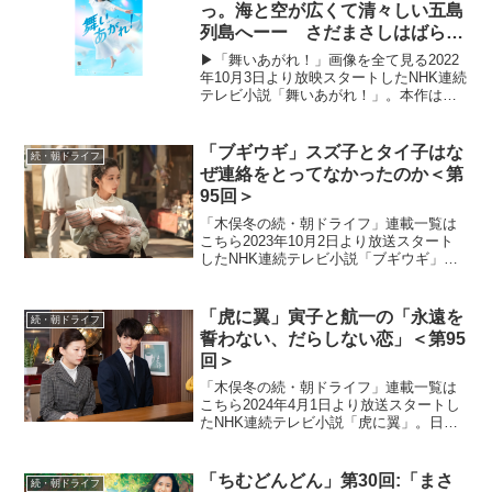
がら、空を飛ぶ夢に向...
っ。海と空が広くて清々しい五島
列島へーー さだまさしはばらも
ん凧
▶「舞いあがれ！」画像を全て見る2022
年10月3日より放映スタートしたNHK連続
テレビ小説「舞いあがれ！」。本作は、
主人公が東大阪と自然豊かな長崎・五島
列島でさまざまな人との絆を育みなが
ら、空を飛ぶ夢に向かっていく挫折と再
「ブギウギ」スズ子とタイ子はな
続・朝ドライフ
生のストーリー。...
ぜ連絡をとってなかったのか＜第
95回＞
「木俣冬の続・朝ドライフ」連載一覧は
こちら2023年10月2日より放送スタート
したNHK連続テレビ小説「ブギウギ」。
「東京ブギウギ」や「買物ブギー」で知
られる昭和の大スター歌手・笠置シヅ子
をモデルにオリジナルストーリーで描く
「虎に翼」寅子と航一の「永遠を
続・朝ドライフ
本作。歌って踊る...
誓わない、だらしない恋」＜第95
回＞
「木俣冬の続・朝ドライフ」連載一覧は
こちら2024年4月1日より放送スタートし
たNHK連続テレビ小説「虎に翼」。日本
史上で初めて法曹の世界に飛び込んだ女
性をモデルにオリジナルストーリーで描
く本作。困難な時代に生まれながらも仲
「ちむどんどん」第30回:「まさ
続・朝ドライフ