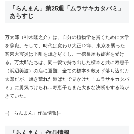
「らんまん」第25週「ムラサキカタバミ」
あらすじ
万太郎（神木隆之介）は、自分の植物学を貫くために大学
を辞職。そして、時代は変わり大正12年。東京を襲った
関東大震災は下町を焼き尽くし、十徳長屋も被害を受け
る。万太郎たちは、間一髪で持ち出した標本と共に寿恵子
（浜辺美波）の店に避難。全ての標本を救えず落ち込む万
太郎だが、焼き荒れた道ばたで見かけた「ムラサキカタバ
ミ」に勇気づけられ…寿恵子もまた大きな決断をする時が
きていた。
–{「らんまん」作品情報}–
「らんまん」作品情報