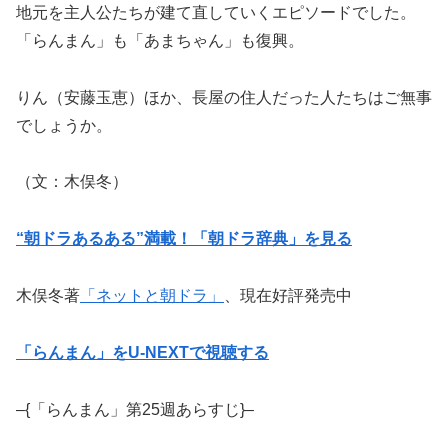
地元を主人公たちが建て直していくエピソードでした。
「らんまん」も「あまちゃん」も復興。
りん（安藤玉恵）ほか、長屋の住人だった人たちはご無事
でしょうか。
（文：木俣冬）
“朝ドラあるある”満載！「朝ドラ辞典」を見る
木俣冬著
「ネットと朝ドラ」
、現在好評発売中
「らんまん」をU-NEXTで視聴する
–{「らんまん」第25週あらすじ}–