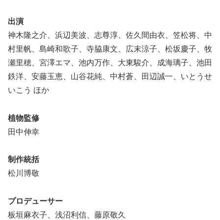
出演
神木隆之介、浜辺美波、志尊淳、佐久間由衣、笠松将、中
村里帆、島崎和歌子、寺脇康文、広末涼子、松坂慶子、牧
瀬里穂、宮澤エマ、池内万作、大東駿介、成海璃子、池田
鉄洋、安藤玉恵、山谷花純、中村蒼、田辺誠一、いとうせ
いこう ほか
植物監修
田中伸幸
制作統括
松川博敬
プロデューサー
板垣麻衣子、浅沼利信、藤原敬久