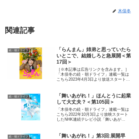
木俣冬
関連記事
「らんまん」姉弟と思っていたら
続・朝ドライフ
いとこで、結婚しろと急展開＜第
17回＞
［※本記事は広告リンクを含みます。］
「木俣冬の続・朝ドライフ」連載一覧は
こちら2023年4月3日より放送スタートし
たNHK連続テレビ小説「らんまん」。
「日本の植物学の父」と呼ばれる高知県
出身の植物学者・牧野富太郎の人生をモ
「舞いあがれ！」ほんとうに起業
続・朝ドライフ
デルにオリジナルス...
して大丈夫？＜第105回＞
「木俣冬の続・朝ドライフ」連載一覧は
こちら2022年10月3日より放映スタート
したNHK連続テレビ小説「舞いあが
れ！」。本作は、主人公・岩倉舞（福原
遥）がものづくりの町・東大阪と自然豊
かな長崎・五島列島で人との絆を育みな
「舞いあがれ！」第3回:展開早
続・朝ドライフ