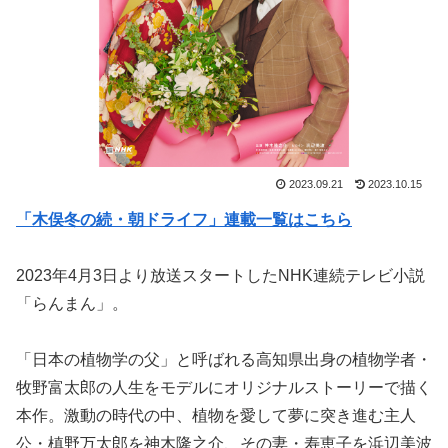
2023.09.21
2023.10.15
「木俣冬の続・朝ドライフ」連載一覧はこちら
2023年4月3日より放送スタートしたNHK連続テレビ小説
「らんまん」。
「日本の植物学の父」と呼ばれる高知県出身の植物学者・
牧野富太郎の人生をモデルにオリジナルストーリーで描く
本作。激動の時代の中、植物を愛して夢に突き進む主人
公・槙野万太郎を神木隆之介、その妻・寿恵子を浜辺美波