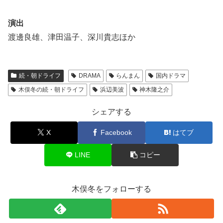
演出
渡邊良雄、津田温子、深川貴志ほか
続・朝ドライフ
DRAMA
らんまん
国内ドラマ
木俣冬の続・朝ドライフ
浜辺美波
神木隆之介
シェアする
X
Facebook
はてブ
LINE
コピー
木俣冬をフォローする