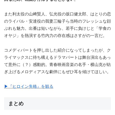
また利太役の山﨑賢人、弘光役の坂口健太郎、はとりの恋
のライバル・安達役の我妻三輪子ら当時のフレッシュな顔
ぶれも魅力。出番は短いながら、若手に負けじと「学食の
オヤジ」を熱演する竹内力の存在感はさすがの一言だ。
コメディパートを押し出した紹介になってしまったが、ク
ライマックスに待ち構えるドラマパートは舞台演出もあっ
て意外に（？）感動的。青春映画音楽の名手・横山克が紡
ぎ上げるメロディアスな劇伴にもぜひ耳を傾けてほしい。
▶︎『ヒロイン失格』を観る
まとめ