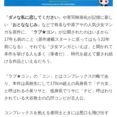
『
ダメな私に恋してください
』や実写映画化が記憶に新し
い『
おとななじみ
』などで有名な中原アヤの人気少女マン
ガを原作に、『
ラブ★コン
』が公開されたのはいまから
17年も前のこと（原作連載スタートに至ってはもう22年
前になる）。それでも「少女マンガといえば」と聞かれて
本作を挙げる人も多く（筆者だ）、時代を超えて愛され続
ける作品といえるだろう。
『ラブ★コン』の「コン」とはコンプレックスの略であ
り、本作は高校生にして170cm超えの高身長で「デカ女」
と呼ばれる小泉リサと、低身長でリサに「チビ」呼ばわり
されている大谷敦士の凸凹コンビが主人公。
コンプレックスを抱える者同士ときには悪口も飛び出す