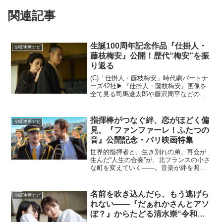
関連記事
生誕100周年記念作品『仕掛人・
金曜映画ナビ
藤枝梅安』公開！歴代“梅安”を振
り返る
(C)「仕掛人・藤枝梅安」時代劇パートナ
ーズ42社▶︎『仕掛人・藤枝梅安』画像を
全て見る司馬遼太郎や藤沢周平などのよ
うに時代小説の大家として知られる池波
正太郎。今年2023年はそんな池波正太郎
の生誕100周年の年となります。「仕掛
指揮棒がつなぐ絆、恋がほどく偏
金曜映画ナビ
人・藤枝梅...
見。『ファンファーレ！ふたつの
音』公開記念・パリ映画特集
世界的指揮者と、生き別れの弟。再会が
生んだ“人生の合奏”が、北フランスの小さ
な町を変えていく——。音楽が絆を照ら
す感動作『ファンファーレ！ふたつの
音』が本日公開。恋と再起、そして“人が
人を変える力”を描くパリ映画を3本セレ
名前を吹き込んだら、もう逃げら
金曜映画ナビ
クト。軽やかなユー...
れない――『だぁれかさんとアソ
ぼ？』からたどる清水崇“令和の