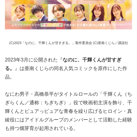
(C)2023「なのに、千輝くんが甘すぎる。」製作委員会 (C)亜南くじら／講談社
2023年3月に公開された『
なのに、千輝くんが甘すぎ
る。
』は亜南くじらの同名人気コミックを原作にした作
品。
なにわ男子・高橋恭平がタイトルロールの「千輝くん（ち
ぎらくん／通称：ちぎちぎ）」役で映画初主演を飾り、千
輝くんとピュアっピュアな青春を繰り広げるヒロイン・真
綾役にはアイドルグループのメンバーとして活動した経験
も持つ畑芽育が起用されている。