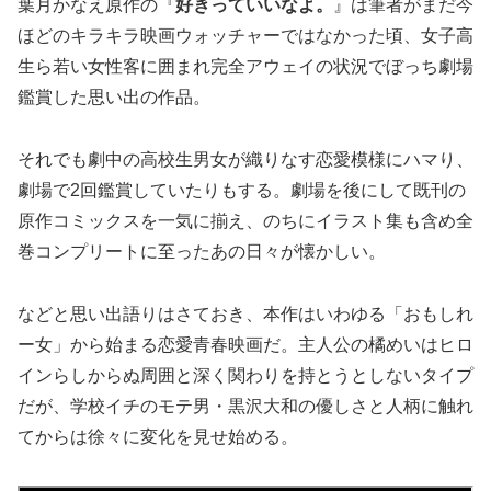
葉月かなえ原作の『
好きっていいなよ。
』は筆者がまだ今
ほどのキラキラ映画ウォッチャーではなかった頃、女子高
生ら若い女性客に囲まれ完全アウェイの状況でぼっち劇場
鑑賞した思い出の作品。
それでも劇中の高校生男女が織りなす恋愛模様にハマり、
劇場で2回鑑賞していたりもする。劇場を後にして既刊の
原作コミックスを一気に揃え、のちにイラスト集も含め全
巻コンプリートに至ったあの日々が懐かしい。
などと思い出語りはさておき、本作はいわゆる「おもしれ
ー女」から始まる恋愛青春映画だ。主人公の橘めいはヒロ
インらしからぬ周囲と深く関わりを持とうとしないタイプ
だが、学校イチのモテ男・黒沢大和の優しさと人柄に触れ
てからは徐々に変化を見せ始める。