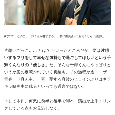
(C)2023「なのに、千輝くんが甘すぎる。」製作委員会 (C)亜南くじら／講談社
片想いごっこ…… とは？ といったところだが、要は
片想
いするフリをして幸せな気持ちで過ごしてほしいという千
輝くんなりの「優しさ」
だ。そんな千輝くんにやっぱりと
いうか案の定惹かれていく真綾も、その過程が逐一「ザ・
青春」ド真ん中。一喜一憂する真綾のヒロインぶりはキラ
キラ映画史に残るといっても過言ではない。
そして本作、何気に前半と後半で脚本・演出が上手くリン
クしている点もお見逃しなく。