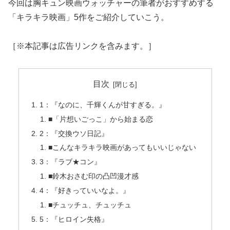
今回は胸キュン映画ウォッチャーの筆者がおすすめする
「キラキラ映画」5作をご紹介していこう。
［※本記事は広告リンクを含みます。］
目次
1：『なのに、千輝くんが甘すぎる。』
■「片想いごっこ」から始まる恋
2：『交換ウソ日記』
■こんなキラキラ映画があってもいいじゃない
3：『ラブ★コン』
■鈴木おさむ印の凸凹漫才感
4：『好きっていいなよ。』
■チュッチュ、チュッチュ
5：『ヒロイン失格』