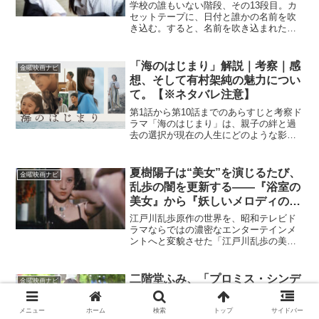
呪い”3作
学校の誰もいない階段、その13段目。カ
セットテープに、日付と誰かの名前を吹
き込む。すると、名前を吹き込まれた人
物が、その日付に謎の死を遂げる――。
2026年7月24日に公開された清水崇監督
の最新作『だぁれかさんとアソぼ？』
「海のはじまり」解説｜考察｜感
金曜映画ナビ
は、若者たちの間で...
想、そして有村架純の魅力につい
て。【※ネタバレ注意】
第1話から第10話までのあらすじと考察ド
ラマ「海のはじまり」は、親子の絆と過
去の選択が現在の人生にどのような影響
を与えるかを描いた話題のドラマ。物語
の中心には、月岡夏（目黒蓮）と彼の
娘・南雲海（泉谷星奈）、そして恋人の
夏樹陽子は“美女”を演じるたび、
金曜映画ナビ
百瀬弥生（有村架純）が...
乱歩の闇を更新する――『浴室の
美女』から『妖しいメロディの美
女』まで
江戸川乱歩原作の世界を、昭和テレビド
ラマならではの濃密なエンターテインメ
ントへと変貌させた「江戸川乱歩の美女
シリーズ」。名探偵・明智小五郎。妖し
い洋館。奇怪な殺人。華麗な変装。そし
て、タイトルに必ず刻まれる“美女”という
二階堂ふみ、「プロミス・シンデ
金曜映画ナビ
言葉。このシリーズを...
レラ」だけじゃない、今見直した
い映画5選
メニュー
ホーム
検索
トップ
サイドバー