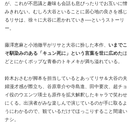
が、これが不思議と趣味も会話も息ぴったりでお互いに憎
みきれない。むしろ大谷といることに居心地の良さを感じ
るリサは、徐々に大谷に惹かれていき──というストーリ
ー。
藤澤恵麻と小池徹平がリサと大谷に扮した本作、
いまでこ
そ馴染みのある「キュン死に」という言葉を世に広めた
ほ
どとにかくポップな青春のトキメキが満ち溢れている。
鈴木おさむが脚本を担当しているとあってリサ＆大谷の夫
婦漫才感が際立ち、谷原章介や寺島進、田中要次、超チョ
イ役のウエンツ瑛士も原作を拡大解釈したキャラで笑わせ
にくる。出演者がみな楽しんで演じているのが手に取るよ
うにわかるので、観ているだけでほっこりすること間違い
ナシ。