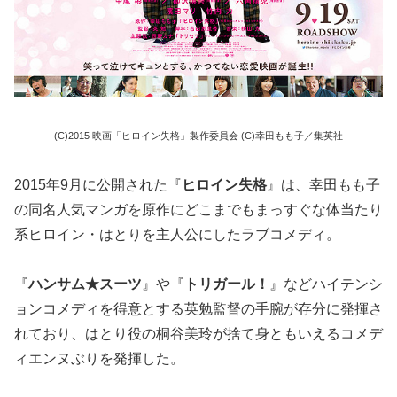
(C)2015 映画「ヒロイン失格」製作委員会 (C)幸田もも子／集英社
2015年9月に公開された『
ヒロイン失格
』は、幸田もも子
の同名人気マンガを原作にどこまでもまっすぐな体当たり
系ヒロイン・はとりを主人公にしたラブコメディ。
『
ハンサム★スーツ
』や『
トリガール！
』などハイテンシ
ョンコメディを得意とする英勉監督の手腕が存分に発揮さ
れており、はとり役の桐谷美玲が捨て身ともいえるコメデ
ィエンヌぶりを発揮した。