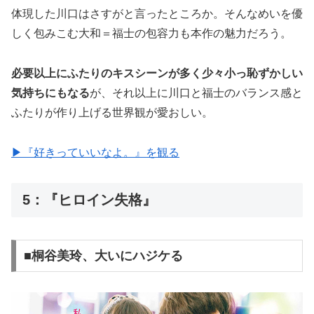
体現した川口はさすがと言ったところか。そんなめいを優
しく包みこむ大和＝福士の包容力も本作の魅力だろう。
必要以上にふたりのキスシーンが多く少々小っ恥ずかしい
気持ちにもなる
が、それ以上に川口と福士のバランス感と
ふたりが作り上げる世界観が愛おしい。
▶︎『好きっていいなよ。』を観る
5：『ヒロイン失格』
■桐谷美玲、大いにハジケる