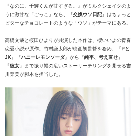
『なのに、千輝くんが甘すぎる。』がミルクシェイクのよ
うに激甘な「ごっこ」なら、『
交換ウソ日記
』はちょっと
ビターなチョコレートのような「ウソ」がテーマにある。
高橋文哉と桜田ひよりが共演した本作は、櫻いいよの青春
恋愛小説が原作。竹村謙太郎が映画初監督を務め、『
Pと
JK
』『
ハニーレモンソーダ
』から『
純平、考え直せ
』
『
彼女
』まで振り幅の広いストーリーテリングを見せる吉
川菜美が脚本を担当した。