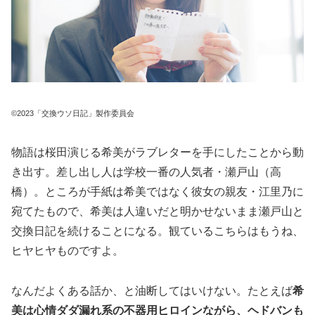
©2023「交換ウソ日記」製作委員会
物語は桜田演じる希美がラブレターを手にしたことから動
き出す。差し出し人は学校一番の人気者・瀬戸山（高
橋）。ところが手紙は希美ではなく彼女の親友・江里乃に
宛てたもので、希美は人違いだと明かせないまま瀬戸山と
交換日記を続けることになる。観ているこちらはもうね、
ヒヤヒヤものですよ。
なんだよくある話か、と油断してはいけない。たとえば
希
美は心情ダダ漏れ系の不器用ヒロインながら、ヘドバンも