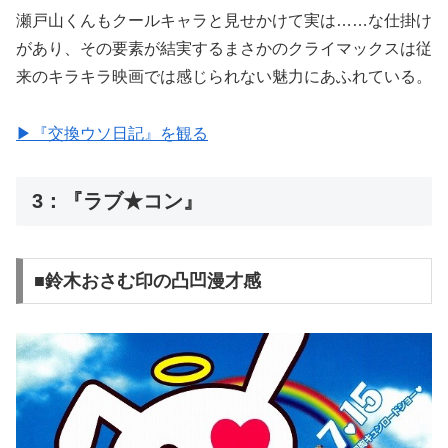
瀬戸山くんもクールキャラと見せかけて実は……な仕掛け
があり、その要素が結実するまさかのクライマックスは従
来のキラキラ映画では感じられない魅力にあふれている。
▶︎『交換ウソ日記』を観る
3：『ラブ★コン』
■鈴木おさむ印の凸凹漫才感