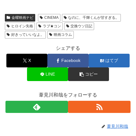
金曜映画ナビ
CINEMA
なのに、千輝くんが甘すぎる。
ヒロイン失格
ラブ★コン
交換ウソ日記
好きっていいなよ。
映画コラム
シェアする
X
Facebook
はてブ
LINE
コピー
葦見川和哉をフォローする
葦見川和哉