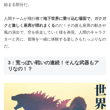
始まる部分だ。
人間チームが飛行機で
地下世界に乗り込む場面で、ガクガ
クと激しく座席が揺れまくる
のだ！その後も座席の動きや
風の演出で、空を疾走していく様を表現。人間のキャラク
ターと共に、冒険を一緒に体験する楽しさもたっぷりなの
だ。
3：荒っぽい戦いの連続！そんな武器もア
リなの！？