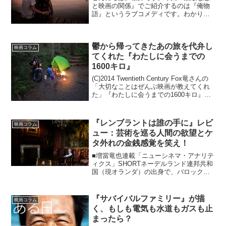
と映画の関係』でご紹介するのは『俺物
語』というラブコメディです。わかりや
すく説明すると、美女と野獣です。『俺
物語』は原作が、少女漫画なのですが、
少女漫画といえば美男美女ですよね。し
鬱から帰ってきたあの旅を代弁し
かし、この物語は違います...
映画コラム
てくれた『わたしに会うまでの
1600キロ』
(C)2014 Twentieth Century Fox竜さんの
「大切なことはぜんぶ映画が教えてくれ
た」『わたしに会うまでの1600キロ』を
見終わった時、僕は自分のことが映画に
なったような錯覚に包まれて、涙がなか
なかとまらなかった。本作は...
『レンブラントは誰の手に』レビ
映画コラム
ュー：芸術を巡る人間の欲望とケ
タ外れの金銭感覚を笑え！
■増當竜也連載「ニューシネマ・アナリテ
ィクス」SHORTネーデルランド連邦共和
国（現オランダ）の出身で、バロック絵
画を代表する画家のひとりレンブラン
ト・ファン・レイン（1606～1669年）。
俗に「光と影の画家」とも「光の魔術
『サバイバルファミリー』が描
映画コラム
師」とも謳われ...
く、もしも電気も水道もガスも止
まったら？