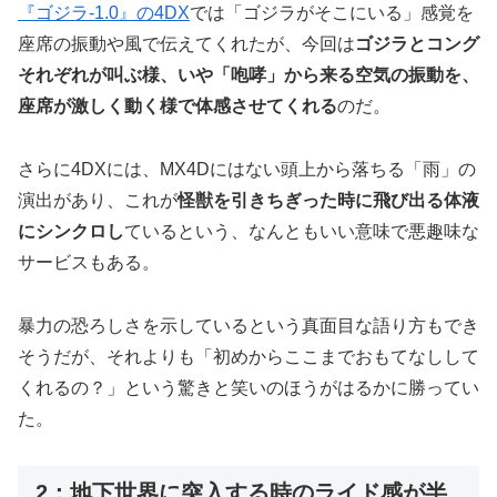
『ゴジラ-1.0』の4DX
では「ゴジラがそこにいる」感覚を
座席の振動や風で伝えてくれたが、今回は
ゴジラとコング
それぞれが叫ぶ様、いや「咆哮」から来る空気の振動を、
座席が激しく動く様で体感させてくれる
のだ。
さらに4DXには、MX4Dにはない頭上から落ちる「雨」の
演出があり、これが
怪獣を引きちぎった時に飛び出る体液
にシンクロし
ているという、なんともいい意味で悪趣味な
サービスもある。
暴力の恐ろしさを示しているという真面目な語り方もでき
そうだが、それよりも「初めからここまでおもてなしして
くれるの？」という驚きと笑いのほうがはるかに勝ってい
た。
2：地下世界に突入する時のライド感が半