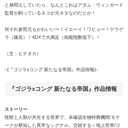
と身悶えしていたら、なんとこれはアダム・ウィンガード
監督が飼っているネコが元ネタなのだとか！
何それ参照元もかわいい〜！イエーイ！ワヒョー！ゲラゲ
ラ（爆笑）！4DXで大満足（知能指数低下）！
（文：ヒナタカ）
–{『ゴジラxコング 新たなる帝国』作品情報}–
『ゴジラxコング 新たなる帝国』作品情報
ストーリー
怪獣と人類が共生する世界で、未確認生物特務機関:モナ
ークが察知した異常なシグナル。交錯する＜地上世界/ゴ