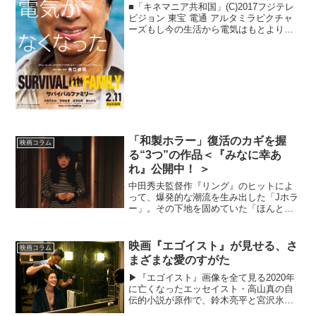
■「キネマニア共和国」(C)2017フジテレ
ビジョン 東宝 電通 アルタミラピクチャ
ーズもし今の生活から電気はもとより水
道、ガスなどのライフラインが全部止ま
ってしまったら？ここ数年の大災害の
数々を踏まえ、時折ふとそんなことを考
えてしまうこと...
「和製ホラー」復活のカギを握
映画コラム
る“3つ”の作品＜『みなに幸あ
れ』公開中！ ＞
中田秀夫監督作『リング』のヒットによ
って、爆発的な潮流を生み出した「Jホラ
ー」。その下地を固めていた「ほんとに
あった怖い話」シリーズ・鶴田法男監督
の存在や清水崇監督の『呪怨』公開もあ
り、その恐怖が国内にとどまらず海外ま
映画『エゴイスト』が見せる、さ
映画コラム
で届いたのは1990年...
まざまな愛のすがた
▶︎『エゴイスト』画像を全て見る2020年
に亡くなったエッセイスト・高山真の自
伝的小説が原作で、鈴木亮平と宮沢氷魚
が主演を務める映画『エゴイスト』が、