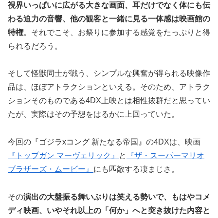
視界いっぱいに広がる大きな画面、耳だけでなく体にも伝
わる迫力の音響、他の観客と一緒に見る一体感は映画館の
特権
。それでこそ、お祭りに参加する感覚をたっぷりと得
られるだろう。
そして怪獣同士が戦う、シンプルな興奮が得られる映像作
品は、ほぼアトラクションといえる。そのため、アトラク
ションそのものである4DX上映とは相性抜群だと思ってい
たが、実際はその予想をはるかに上回っていた。
今回の『ゴジラxコング 新たなる帝国』の4DXは、映画
『トップガン マーヴェリック』
と
『ザ・スーパーマリオ
ブラザーズ・ムービー』
にも匹敵する凄まじさ。
その
演出の大盤振る舞いぶりは笑える勢いで、もはやコメ
ディ映画、いやそれ以上の「何か」へと突き抜けた内容と