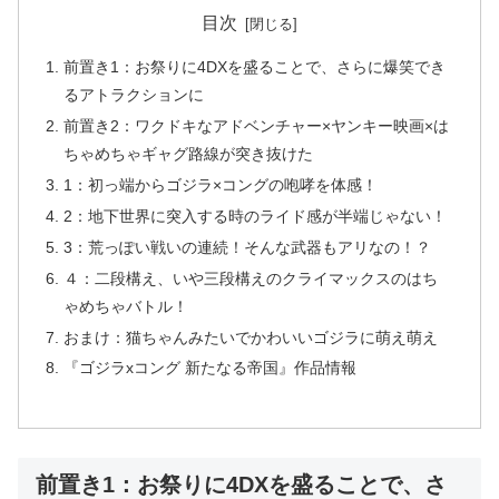
目次
前置き1：お祭りに4DXを盛ることで、さらに爆笑でき
るアトラクションに
前置き2：ワクドキなアドベンチャー×ヤンキー映画×は
ちゃめちゃギャグ路線が突き抜けた
1：初っ端からゴジラ×コングの咆哮を体感！
2：地下世界に突入する時のライド感が半端じゃない！
3：荒っぽい戦いの連続！そんな武器もアリなの！？
４：二段構え、いや三段構えのクライマックスのはち
ゃめちゃバトル！
おまけ：猫ちゃんみたいでかわいいゴジラに萌え萌え
『ゴジラxコング 新たなる帝国』作品情報
前置き1：お祭りに4DXを盛ることで、さ