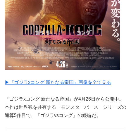
▶︎『ゴジラxコング 新たなる帝国』画像を全て見る
『ゴジラxコング 新たなる帝国』が4月26日から公開中。
本作は世界観を共有する「モンスターバース」シリーズの
通算5作目で、『ゴジラvsコング』の続編だ。