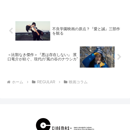
2023年2月10日（金）に公開された。本
作は男性同士の恋愛を描いた作品として
注目を集めて...
不良学園映画の原点？『愛と誠』三部作
を観る
＜比類なき傑作＞『悪は存在しない』 濱
口竜介が紡ぐ、現代の“風の谷のナウシカ”
ホーム
REGULAR
映画コラム