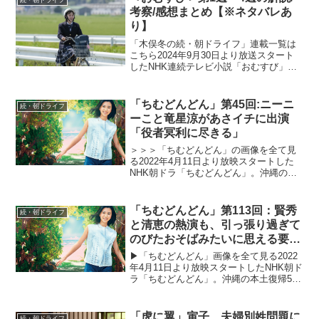
絆を描くストーリ...
考察/感想まとめ【※ネタバレあ
り】
「木俣冬の続・朝ドライフ」連載一覧は
こちら2024年9月30日より放送スタート
したNHK連続テレビ小説「おむすび」。
平成“ど真ん中”の、2004年(平成16年)。ヒ
ロイン・米田結（よねだ・ゆい）は、福
岡・糸島で両親や祖父母と共に暮らして
「ちむどんどん」第45回:ニーニ
続・朝ドライフ
いた...
ーこと竜星涼があさイチに出演
「役者冥利に尽きる」
＞＞＞「ちむどんどん」の画像を全て見
る2022年4月11日より放映スタートした
NHK朝ドラ「ちむどんどん」。沖縄の本
土復帰50年に合わせて放映される本作
は、復帰前の沖縄を舞台に、沖縄料理に
夢をかける主人公と支え合う兄妹たちの
「ちむどんどん」第113回：賢秀
続・朝ドライフ
絆を描くストーリ...
と清恵の熱演も、引っ張り過ぎて
のびたおそばみたいに思える要因
とは
▶︎「ちむどんどん」画像を全て見る2022
年4月11日より放映スタートしたNHK朝ド
ラ「ちむどんどん」。沖縄の本土復帰50
年に合わせて放映される本作は、復帰前
の沖縄を舞台に、沖縄料理に夢をかける
主人公と支え合う兄妹たちの絆を描くス
「虎に翼」寅子、夫婦別姓問題に
続・朝ドライフ