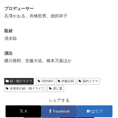
プロデューサー
石澤かおる、舟橋哲男、徳田祥子
取材
清永聡
演出
梛川善郎、安藤大佑、橋本万葉ほか
続・朝ドライフ
DRAMA
伊藤沙莉
国内ドラマ
木俣冬の続・朝ドライフ
虎に翼
シェアする
X
Facebook
はてブ