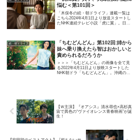
トーリー。...
悩む＜第101回＞
「木俣冬の続・朝ドライフ」連載一覧は
こちら2024年4月1日より放送スタートし
たNHK連続テレビ小説「虎に翼」。日本
史上で初めて法曹の世界に飛び込んだ女
性をモデルにオリジナルストーリーで描
く本作。困難な時代に生まれながらも仲
「ちむどんどん」第102回:姉から
間たちと切磋琢磨...
続・朝ドライフ
妹へ乗り換えたら智はおかしいと
責められるだろうか
＞＞＞「ちむどんどん」の画像を全て見
る2022年4月11日より放映スタートした
NHK朝ドラ「ちむどんどん」。沖縄の本
土復帰50年に合わせて放映される本作
は、復帰前の沖縄を舞台に、沖縄料理に
夢をかける主人公と支え合う兄妹たちの
絆を描くストーリ...
【Ｗ主演】『オアシス』清⽔尋也×⾼杉真
宙で異色の“ヴァイオレンス青春映画”が誕
生！
【安田顕のベストアクト】『朽ちないサ