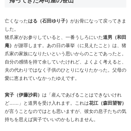
帰ってきた寿司屋の笹山
亡くなった
はる（石田ゆり子）
がお骨になって戻ってきま
した。
猪爪家がお参りしていると、一番うしろにいた
道男（和田
庵）
が謝罪します。あの日の暴挙（に見えたこと）は、猪
爪家の家族になりたいという思いからのことであったと。
自分の感情を持て余していたけれど、よくよく考えると、
夫の代わりではなく子供のひとりになりたかった。父母の
愛に恵まれていなかったゆえです。
寅子（伊藤沙莉）
は「産んであげることはできないけれ
ど……」と道男を受け入れます。これは
花江（森田望智）
が言うことなのではとも思いますが、彼女の息子たちの気
持ちを思えば寅子でいいのかもしれません。