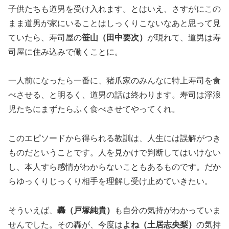
子供たちも道男を受け入れます。とはいえ、さすがにこの
まま道男が家にいることはしっくりこないなあと思って見
ていたら、寿司屋の
笹山（田中要次）
が現れて、道男は寿
司屋に住み込みで働くことに。
一人前になったら一番に、猪爪家のみんなに特上寿司を食
べさせる、と明るく、道男の話は終わります。寿司は浮浪
児たちにまずたらふく食べさせてやってくれ。
このエピソードから得られる教訓は、人生には誤解がつき
ものだということです。人を見かけで判断してはいけない
し、本人すら感情がわからないこともあるものです。だか
らゆっくりじっくり相手を理解し受け止めていきたい。
そういえば、
轟（戸塚純貴）
も自分の気持がわかっていま
せんでした。その轟が、今度は
よね（土居志央梨）
の気持