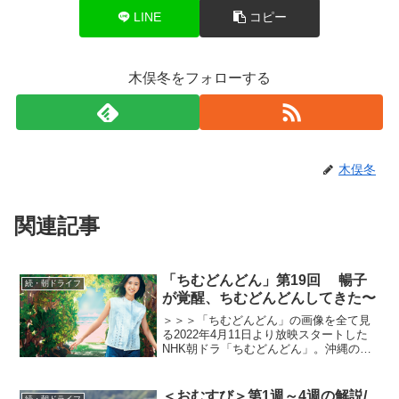
LINE
コピー
木俣冬をフォローする
木俣冬
関連記事
「ちむどんどん」第19回 暢子
続・朝ドライフ
が覚醒、ちむどんどんしてきた〜
＞＞＞「ちむどんどん」の画像を全て見
る2022年4月11日より放映スタートした
NHK朝ドラ「ちむどんどん」。沖縄の本
土復帰50年に合わせて放映される本作
は、復帰前の沖縄を舞台に、沖縄料理に
夢をかける主人公と支え合う兄妹たちの
＜おむすび＞第1週～4週の解説/
続・朝ドライフ