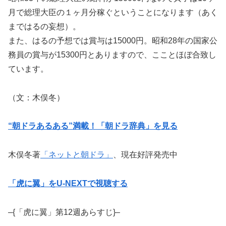
月で総理大臣の１ヶ月分稼ぐということになります（あく
まではるの妄想）。
また、はるの予想では賞与は15000円。昭和28年の国家公
務員の賞与が15300円とありますので、こことほぼ合致し
ています。
（文：木俣冬）
“朝ドラあるある”満載！「朝ドラ辞典」を見る
木俣冬著
「ネットと朝ドラ」
、現在好評発売中
「虎に翼」をU-NEXTで視聴する
–{「虎に翼」第12週あらすじ}–