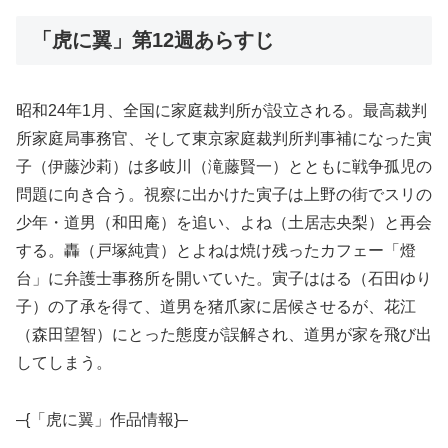
「虎に翼」第12週あらすじ
昭和24年1月、全国に家庭裁判所が設立される。最高裁判
所家庭局事務官、そして東京家庭裁判所判事補になった寅
子（伊藤沙莉）は多岐川（滝藤賢一）とともに戦争孤児の
問題に向き合う。視察に出かけた寅子は上野の街でスリの
少年・道男（和田庵）を追い、よね（土居志央梨）と再会
する。轟（戸塚純貴）とよねは焼け残ったカフェー「燈
台」に弁護士事務所を開いていた。寅子ははる（石田ゆり
子）の了承を得て、道男を猪爪家に居候させるが、花江
（森田望智）にとった態度が誤解され、道男が家を飛び出
してしまう。
–{「虎に翼」作品情報}–