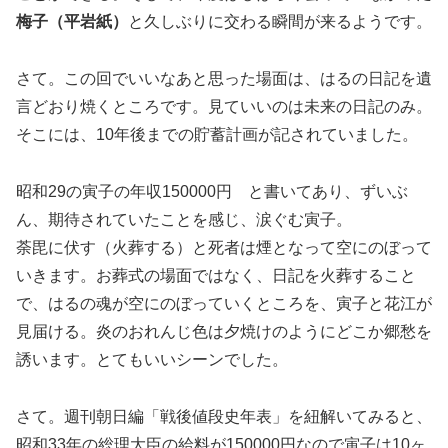
梅子（平岩紙）
と久しぶりに交わる瞬間が来るようです。
さて。この回でいいなあと思った場面は、はるの日記を遺
言どおり焼くところです。見ていいのは未来の日記のみ。
そこには、10年後までの貯蓄計画が記されていました。
昭和29の寅子の年収150000円 と書いてあり、ずいぶ
ん、期待されていたことを感じ、涙ぐむ寅子。
荼毘に伏す（火葬する）と死者は煙となって空にのぼって
いきます。お葬式の場面ではなく、日記を火葬すること
で、はるの魂が空にのぼっていくところを、寅子と花江が
見届ける。炎のおれんじ色は夕焼けのようにどこか郷愁を
誘います。とてもいいシーンでした。
さて。週刊朝日編「戦後値段史年表」を紐解いてみると、
昭和33年の総理大臣の給料が150000円なので寅子は10ヶ