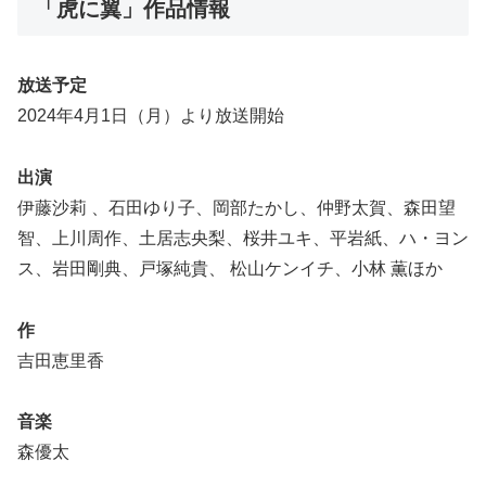
「虎に翼」作品情報
放送予定
2024年4月1日（月）より放送開始
出演
伊藤沙莉 、石田ゆり子、岡部たかし、仲野太賀、森田望
智、上川周作、土居志央梨、桜井ユキ、平岩紙、ハ・ヨン
ス、岩田剛典、戸塚純貴、 松山ケンイチ、小林 薫ほか
作
吉田恵里香
音楽
森優太