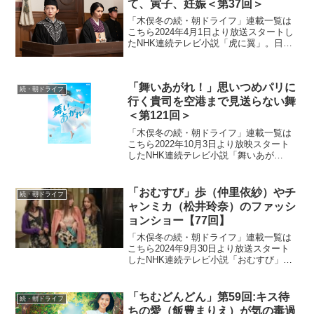
て、寅子、妊娠＜第37回＞
「木俣冬の続・朝ドライフ」連載一覧は
こちら2024年4月1日より放送スタートし
たNHK連続テレビ小説「虎に翼」。日本
史上で初めて法曹の世界に飛び込んだ女
性をモデルにオリジナルストーリーで描
く本作。困難な時代に生まれながらも仲
「舞いあがれ！」思いつめパリに
間たちと切磋琢磨...
続・朝ドライフ
行く貴司を空港まで見送らない舞
＜第121回＞
「木俣冬の続・朝ドライフ」連載一覧は
こちら2022年10月3日より放映スタート
したNHK連続テレビ小説「舞いあが
れ！」。本作は、主人公・岩倉舞（福原
遥）がものづくりの町・東大阪と自然豊
かな長崎・五島列島で人との絆を育みな
「おむすび」歩（仲里依紗）やチ
続・朝ドライフ
がら、空を飛ぶ夢に向...
ャンミカ（松井玲奈）のファッシ
ョンショー【77回】
「木俣冬の続・朝ドライフ」連載一覧は
こちら2024年9月30日より放送スタート
したNHK連続テレビ小説「おむすび」。
平成“ど真ん中”の、2004年(平成16年)。ヒ
ロイン・米田結（よねだ・ゆい）は、福
岡・糸島で両親や祖父母と共に暮らして
「ちむどんどん」第59回:キス待
続・朝ドライフ
いた...
ちの愛（飯豊まりえ）が気の毒過