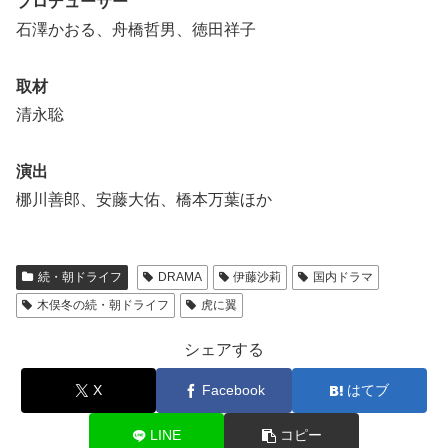
プロデューサー
石澤かおる、舟橋哲男、徳田祥子
取材
清永聡
演出
梛川善郎、安藤大佑、橋本万葉ほか
続・朝ドライフ
DRAMA
伊藤沙莉
国内ドラマ
木俣冬の続・朝ドライフ
虎に翼
シェアする
X
Facebook
はてブ
LINE
コピー