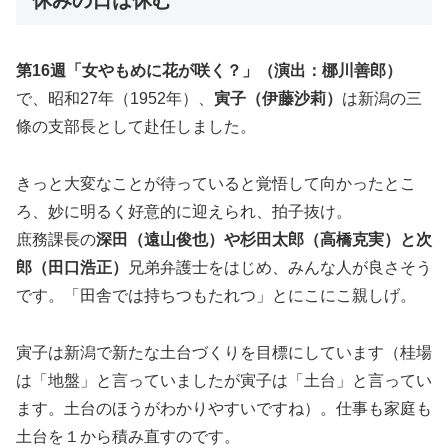
第16週「女やもめに花が咲く？」（演出：梛川善郎）
で、昭和27年（1952年）、
寅子（伊藤沙莉）
は新潟の三
條の支部長として赴任しました。
きっと大変なことが待っていると覚悟して向かったとこ
ろ、妙に明るく好意的に迎えられ、拍子抜け。
庶務課長の
深田（遠山俊也）や杉田太郎（高橋克実）と次
郎（田口浩正）
兄弟弁護士をはじめ、みんな人が良さそう
です。「田舎では持ちつもたれつ」とにこにこ親しげ。
寅子は新潟で新たな土台づくりを目標にしています（桂場
は「地盤」と言っていましたが寅子は「土台」と言ってい
ます。土台のほうがわかりやすいですね）。仕事も家庭も
土台を１から積み直すのです。