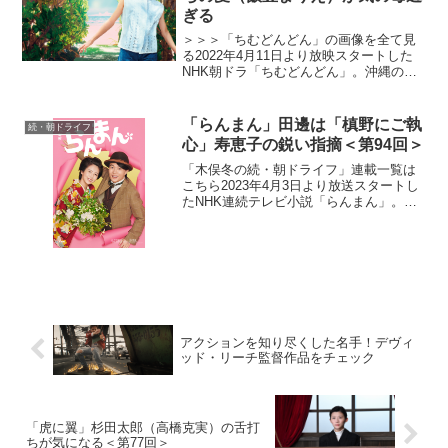
ぎる
＞＞＞「ちむどんどん」の画像を全て見
る2022年4月11日より放映スタートした
NHK朝ドラ「ちむどんどん」。沖縄の本
土復帰50年に合わせて放映される本作
は、復帰前の沖縄を舞台に、沖縄料理に
夢をかける主人公と支え合う兄妹たちの
「らんまん」田邊は「槙野にご執
続・朝ドライフ
絆を描くストーリ...
心」寿恵子の鋭い指摘＜第94回＞
「木俣冬の続・朝ドライフ」連載一覧は
こちら2023年4月3日より放送スタートし
たNHK連続テレビ小説「らんまん」。
「日本の植物学の父」と呼ばれる高知県
出身の植物学者・牧野富太郎の人生をモ
デルにオリジナルストーリーで描く本
作。激動の時代の中、...
アクションを知り尽くした名手！デヴィ
ッド・リーチ監督作品をチェック
「虎に翼」杉田太郎（高橋克実）の舌打
ちが気になる＜第77回＞