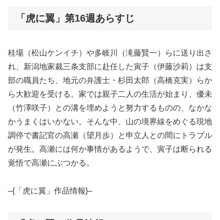
「虎に翼」第16週あらすじ
桂場（松山ケンイチ）や多岐川（滝藤賢一）らに送り出さ
れ、新潟地家裁三条支部に赴任した寅子（伊藤沙莉）は支
部の職員たち、地元の弁護士・杉田太郎（高橋克実）らか
ら大歓迎を受ける。家では親子二人の生活が始まり、優未
（竹澤咲子）との溝を埋めようと努力するものの、なかな
かうまくはいかない。そんな中、山の境界線をめぐる現地
調停で書記官の高瀬（望月歩）と申立人との間にトラブル
が発生。高瀬には何か事情があるようで、寅子は断られる
覚悟で高瀬にぶつかる。
–{「虎に翼」作品情報}–