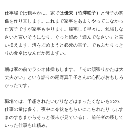
仕事場では穏やかに。家では
優未（竹澤咲子）
と母子の関
係を作り直します。これまで家事をあまりやってこなかっ
た寅子ですが家事もやります。帰宅して早々に、勉強しな
さいと言いそうになり、ぐっと留め「遊んでなさい」と言
い換えます。溝を埋めようと必死の寅子。でもふたりっき
りの食卓はなんだか気まずい。
朝は家の前でラジオ体操もします。「その頑張りかたは大
丈夫かい」という語りの尾野真千子さんの心配がおもしろ
かったです。
職場では、予想されたいびりなどはまったくないものの、
仕事の量は多く、夜中に令状をもらいにこられたり（ふす
まのすきまからそっと優未が見ている）、前任者の残して
いった仕事も山積み。