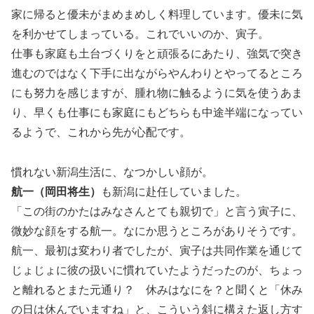
家に帰ると優未がまめまめしく料理しています。優未に気
を利かせてしまっている。これでいいのか、寅子。
仕事も家庭も土台づくりをと頑張るにあたり、強気で突き
進むのではなく下手に出ながらやんわりとやってるところ
にも努力を感じますが、腫れ物に触るように気を使うあま
り、早くも仕事にも家庭にもどちらも中途半端になってい
るようで、これから先が心配です。
慣れない新潟生活に、なつかしい顔が。
航一（岡田将生）
も新潟に赴任していました。
「この街のかたはみなさんとても親切で」と言う寅子に、
微妙な顔をする航一。なにか思うところがありそうです。
航一、最初は変わり者でしたが、寅子は共同作業を通じて
じょじょに彼の扱いに慣れていたようだったのが、ちょっ
と離れるとまた元通り？ 休みはなにを？と聞くと「休み
の日は休んでいますね」と、こういう斜に構えた返し方す