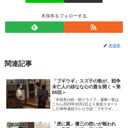
木俣冬をフォローする
木俣冬
関連記事
「ブギウギ」スズ子の歌が、戦争
続・朝ドライフ
未亡人の頑なな心の蓋を開く＜第
66回＞
「木俣冬の続・朝ドライフ」連載一覧は
こちら2023年10月2日より放送スタート
したNHK連続テレビ小説「ブギウギ」。
「東京ブギウギ」や「買物ブギー」で知
られる昭和の大スター歌手・笠置シヅ子
をモデルにオリジナルストーリーで描く
「虎に翼」優三の想いが報われ
続・朝ドライフ
本作。歌って踊る...